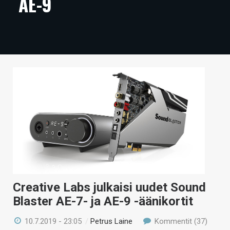
AE-9
ARTIKKELIT
VIDEOT
TECHBBS
TIETOA
HINTA.FI
KAUPPA
VAIHDA TEEMA
Creative Labs julkaisi uudet Sound
HAKU
Blaster AE-7- ja AE-9 -äänikortit
10.7.2019 - 23:05
/
Petrus Laine
Kommentit (37)