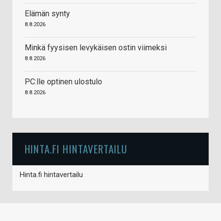
Elämän synty
8.8.2026
Minkä fyysisen levykäisen ostin viimeksi
8.8.2026
PC:lle optinen ulostulo
8.8.2026
HINTA.FI HINTAVERTAILU
Hinta.fi hintavertailu