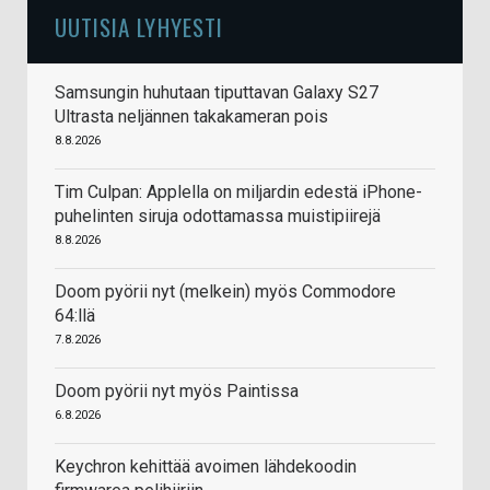
UUTISIA LYHYESTI
Samsungin huhutaan tiputtavan Galaxy S27
Ultrasta neljännen takakameran pois
8.8.2026
Tim Culpan: Applella on miljardin edestä iPhone-
puhelinten siruja odottamassa muistipiirejä
8.8.2026
Doom pyörii nyt (melkein) myös Commodore
64:llä
7.8.2026
Doom pyörii nyt myös Paintissa
6.8.2026
Keychron kehittää avoimen lähdekoodin