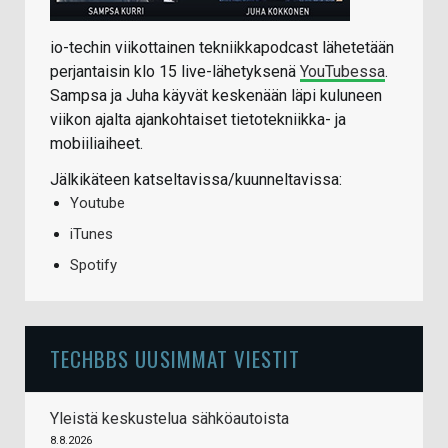
io-techin viikottainen tekniikkapodcast lähetetään
perjantaisin klo 15 live-lähetyksenä
YouTubessa
.
Sampsa ja Juha käyvät keskenään läpi kuluneen
viikon ajalta ajankohtaiset tietotekniikka- ja
mobiiliaiheet.
Jälkikäteen katseltavissa/kuunneltavissa:
Youtube
iTunes
Spotify
TECHBBS UUSIMMAT VIESTIT
Yleistä keskustelua sähköautoista
8.8.2026