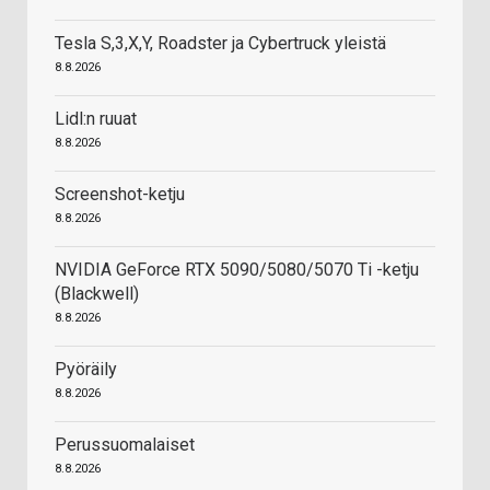
Tesla S,3,X,Y, Roadster ja Cybertruck yleistä
8.8.2026
Lidl:n ruuat
8.8.2026
Screenshot-ketju
8.8.2026
NVIDIA GeForce RTX 5090/5080/5070 Ti -ketju
(Blackwell)
8.8.2026
Pyöräily
8.8.2026
Perussuomalaiset
8.8.2026