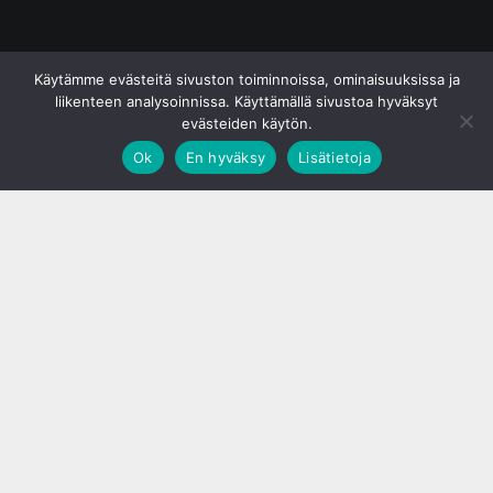
© S&J Media Oy
Käytämme evästeitä sivuston toiminnoissa, ominaisuuksissa ja
liikenteen analysoinnissa. Käyttämällä sivustoa hyväksyt
evästeiden käytön.
Ok
En hyväksy
Lisätietoja
;