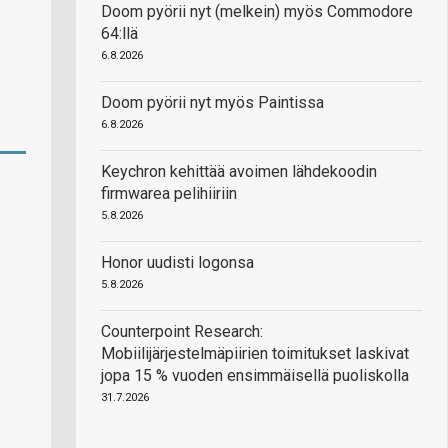
Doom pyörii nyt (melkein) myös Commodore
64:llä
6.8.2026
Doom pyörii nyt myös Paintissa
6.8.2026
Keychron kehittää avoimen lähdekoodin
firmwarea pelihiiriin
5.8.2026
Honor uudisti logonsa
5.8.2026
Counterpoint Research:
Mobiilijärjestelmäpiirien toimitukset laskivat
jopa 15 % vuoden ensimmäisellä puoliskolla
31.7.2026