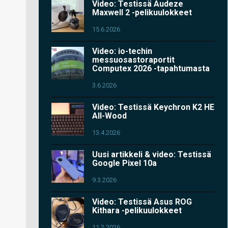
Video: Testissä Audeze
Maxwell 2 -pelikuulokkeet
15.6.2026
Video: io-techin
messuosastoraportit
Computex 2026 -tapahtumasta
3.6.2026
Video: Testissä Keychron K2 HE
All-Wood
13.4.2026
Uusi artikkeli & video: Testissä
Google Pixel 10a
9.3.2026
Video: Testissä Asus ROG
Kithara -pelikuulokkeet
11.2.2026