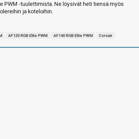
ite PWM -tuulettimista. Ne löysivät heti tiensä myös
lereihin ja koteloihin.
WM
AF120 RGB Elite PWM
AF140 RGB Elite PWM
Corsair