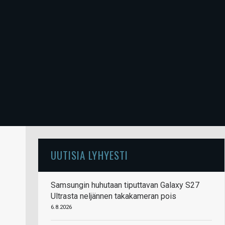
UUTISIA LYHYESTI
Samsungin huhutaan tiputtavan Galaxy S27
Ultrasta neljännen takakameran pois
6.8.2026