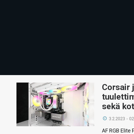
Corsair 
tuuletti
sekä kot
3.2.2023 - 02
AF RGB Elite 