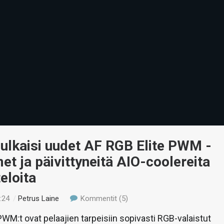
julkaisi uudet AF RGB Elite PWM -
met ja päivittyneitä AIO-coolereita
eloita
:24
/
Petrus Laine
Kommentit (5)
PWM:t ovat pelaajien tarpeisiin sopivasti RGB-valaistut