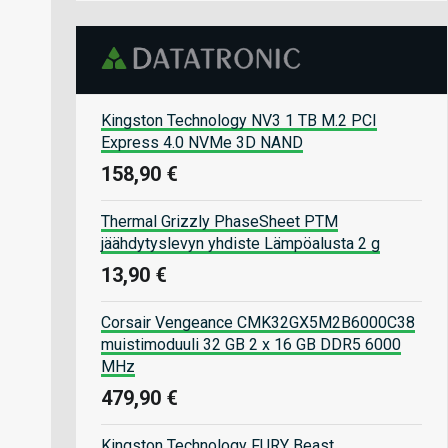
Kingston Technology NV3 1 TB M.2 PCI
Express 4.0 NVMe 3D NAND
158,90 €
Thermal Grizzly PhaseSheet PTM
jäähdytyslevyn yhdiste Lämpöalusta 2 g
13,90 €
Corsair Vengeance CMK32GX5M2B6000C38
muistimoduuli 32 GB 2 x 16 GB DDR5 6000
MHz
479,90 €
Kingston Technology FURY Beast