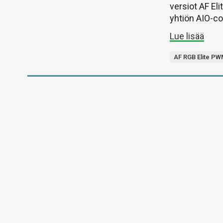
versiot AF El
yhtiön AIO-coo
Lue lisää
AF RGB Elite P