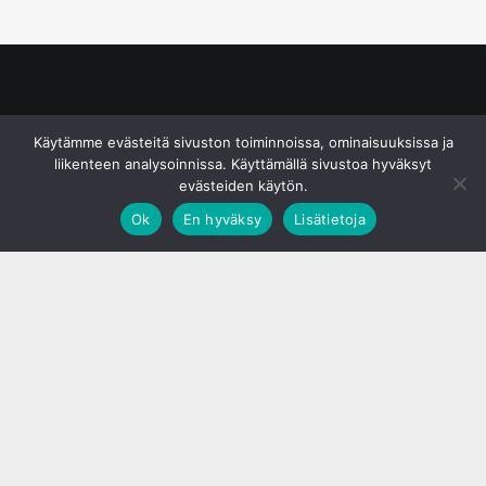
© S&J Media Oy
Käytämme evästeitä sivuston toiminnoissa, ominaisuuksissa ja
liikenteen analysoinnissa. Käyttämällä sivustoa hyväksyt
evästeiden käytön.
Ok
En hyväksy
Lisätietoja
;