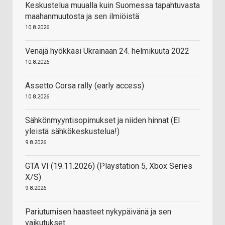
Keskustelua muualla kuin Suomessa tapahtuvasta
maahanmuutosta ja sen ilmiöistä
10.8.2026
Venäjä hyökkäsi Ukrainaan 24. helmikuuta 2022
10.8.2026
Assetto Corsa rally (early access)
10.8.2026
Sähkönmyyntisopimukset ja niiden hinnat (EI
yleistä sähkökeskustelua!)
9.8.2026
GTA VI (19.11.2026) (Playstation 5, Xbox Series
X/S)
9.8.2026
Pariutumisen haasteet nykypäivänä ja sen
vaikutukset