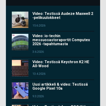
Video: Testissä Audeze Maxwell 2
-pelikuulokkeet
15.6.2026
Video: io-techin
messuosastoraportit Computex
2026 -tapahtumasta
3.6.2026
Video: Testissä Keychron K2 HE
All-Wood
13.4.2026
Uusi artikkeli & video: Testissä
Google Pixel 10a
9.3.2026