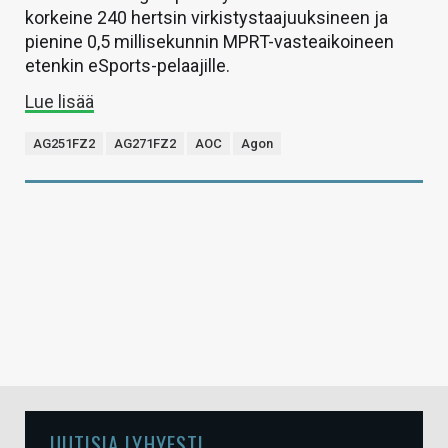
korkeine 240 hertsin virkistystaajuuksineen ja
pienine 0,5 millisekunnin MPRT-vasteaikoineen
etenkin eSports-pelaajille.
Lue lisää
AG251FZ2
AG271FZ2
AOC
Agon
UUTISIA LYHYESTI