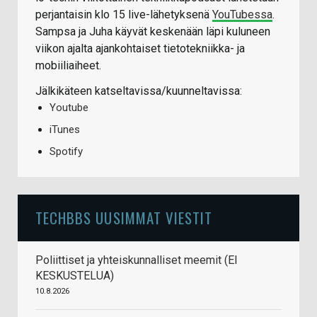
perjantaisin klo 15 live-lähetyksenä
YouTubessa
.
Sampsa ja Juha käyvät keskenään läpi kuluneen
viikon ajalta ajankohtaiset tietotekniikka- ja
mobiiliaiheet.
Jälkikäteen katseltavissa/kuunneltavissa:
Youtube
iTunes
Spotify
TECHBBS UUSIMMAT VIESTIT
Poliittiset ja yhteiskunnalliset meemit (EI
KESKUSTELUA)
10.8.2026