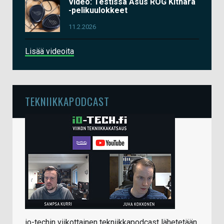
Video: Testissä Asus ROG Kithara
-pelikuulokkeet
11.2.2026
Lisää videoita
TEKNIIKKAPODCAST
io-techin viikottainen tekniikkapodcast lähetetään