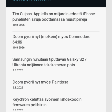
Tim Culpan: Applella on miljardin edestä iPhone-
puhelinten siruja odottamassa muistipiirejä
10.8.2026
Doom pyörii nyt (melkein) myös Commodore
64:llä
10.8.2026
Samsungin huhutaan tiputtavan Galaxy S27
Ultrasta neljännen takakameran pois
9.8.2026
Doom pyörii nyt myös Paintissa
6.8.2026
Keychron kehittää avoimen lähdekoodin
firmwarea pelihiiriin
5.8.2026