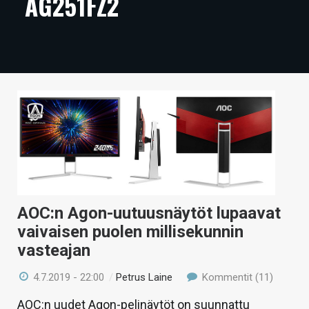
AG251FZ2
ARTIKKELIT
VIDEOT
TECHBBS
TIETOA
HINTA.FI
KAUPPA
VAIHDA TEEMA
AOC:n Agon-uutuusnäytöt lupaavat
vaivaisen puolen millisekunnin
vasteajan
HAKU
4.7.2019 - 22:00
/
Petrus Laine
Kommentit (11)
AOC:n uudet Agon-pelinäytöt on suunnattu