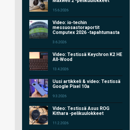
Maxwell 2 -pelikuulokkeet
15.6.2026
Video: io-techin
messuosastoraportit
Computex 2026 -tapahtumasta
3.6.2026
Video: Testissä Keychron K2 HE
All-Wood
13.4.2026
Uusi artikkeli & video: Testissä
Google Pixel 10a
9.3.2026
Video: Testissä Asus ROG
Kithara -pelikuulokkeet
11.2.2026