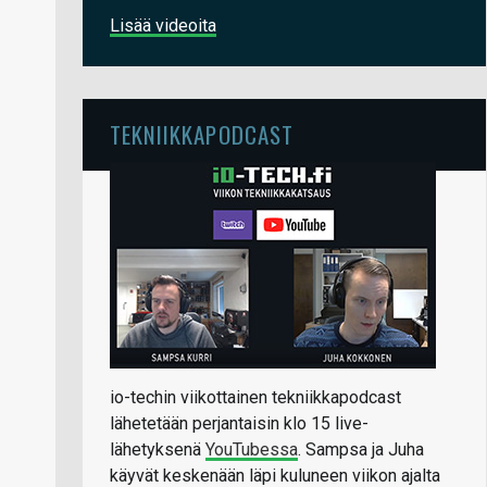
Lisää videoita
TEKNIIKKAPODCAST
io-techin viikottainen tekniikkapodcast
lähetetään perjantaisin klo 15 live-
lähetyksenä
YouTubessa
. Sampsa ja Juha
käyvät keskenään läpi kuluneen viikon ajalta