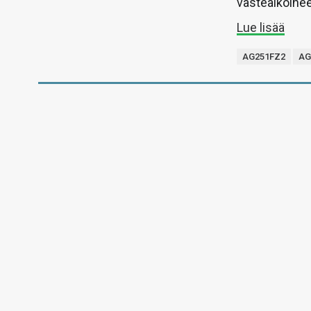
vasteaikoinee
Lue lisää
AG251FZ2
AG