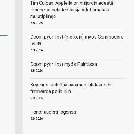
Tim Culpan: Applella on miljardin edestä
iPhone-puhelinten siruja odottamassa
muistipiirejä
8.8.2026
Doom pyörii nyt (melkein) myös Commodore
64:llä
7.8.2026
Doom pyörii nyt myös Paintissa
6.8.2026
Keychron kehittää avoimen lähdekoodin
firmwarea pelihiiriin
5.8.2026
Honor uudisti logonsa
5.8.2026