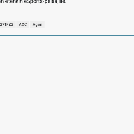
n etenkin eSports-pelaajille.
271FZ2
AOC
Agon