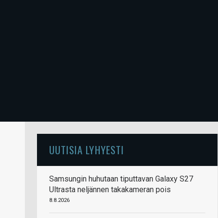
UUTISIA LYHYESTI
Samsungin huhutaan tiputtavan Galaxy S27
Ultrasta neljännen takakameran pois
8.8.2026