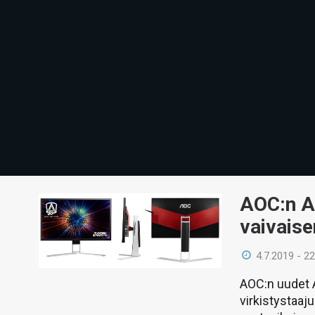
AOC:n A
vaivaise
4.7.2019 - 22
AOC:n uudet 
virkistystaaj