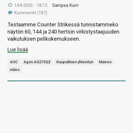
14.8.2020 - 18:15
/
Sampsa Kurri
Kommentit (187)
Testaamme Counter Strikessä tunnistammeko
näytön 60, 144 ja 240 hertsin virkistystaajuuden
vaikutuksen pelikokemukseen.
Lue lisää
AOC
Agon AG273QZ
Kaupallinen yhteistyö
Mainos
video