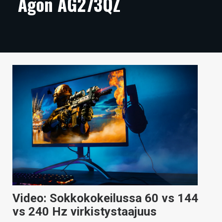
Agon AG273QZ
ARTIKKELIT
VIDEOT
TECHBBS
TIETOA
HINTA.FI
KAUPPA
VAIHDA TEEMA
HAKU
Video: Sokkokokeilussa 60 vs 144
vs 240 Hz virkistystaajuus