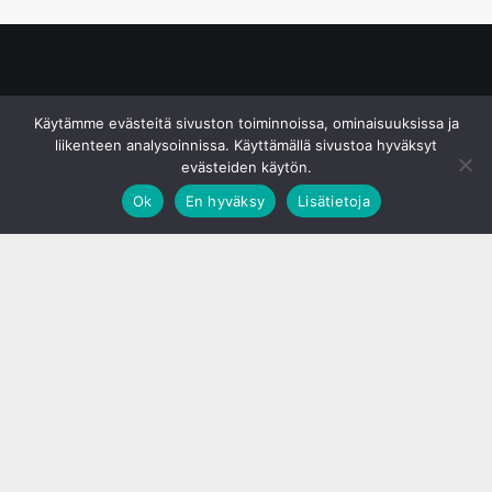
© S&J Media Oy
Käytämme evästeitä sivuston toiminnoissa, ominaisuuksissa ja
liikenteen analysoinnissa. Käyttämällä sivustoa hyväksyt
evästeiden käytön.
Ok
En hyväksy
Lisätietoja
;