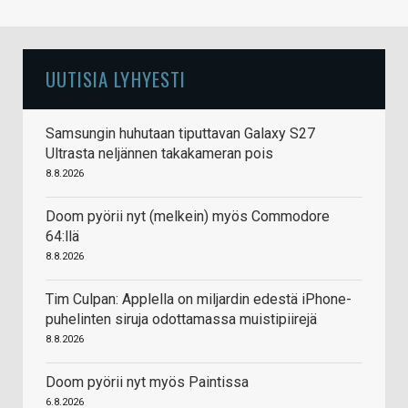
UUTISIA LYHYESTI
Samsungin huhutaan tiputtavan Galaxy S27
Ultrasta neljännen takakameran pois
8.8.2026
Doom pyörii nyt (melkein) myös Commodore
64:llä
8.8.2026
Tim Culpan: Applella on miljardin edestä iPhone-
puhelinten siruja odottamassa muistipiirejä
8.8.2026
Doom pyörii nyt myös Paintissa
6.8.2026