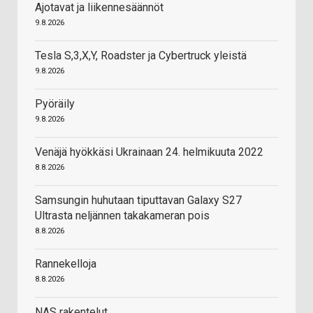
Ajotavat ja liikennesäännöt
9.8.2026
Tesla S,3,X,Y, Roadster ja Cybertruck yleistä
9.8.2026
Pyöräily
9.8.2026
Venäjä hyökkäsi Ukrainaan 24. helmikuuta 2022
8.8.2026
Samsungin huhutaan tiputtavan Galaxy S27
Ultrasta neljännen takakameran pois
8.8.2026
Rannekelloja
8.8.2026
NAS rakentelut