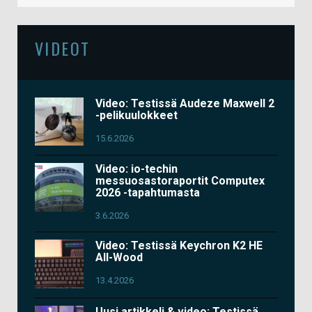
VIDEOT
Video: Testissä Audeze Maxwell 2
-pelikuulokkeet
15.6.2026
Video: io-techin
messuosastoraportit Computex
2026 -tapahtumasta
3.6.2026
Video: Testissä Keychron K2 HE
All-Wood
13.4.2026
Uusi artikkeli & video: Testissä