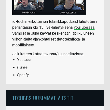
io-techin viikottainen tekniikkapodcast lähetetään
perjantaisin klo 15 live-lähetyksenä
YouTubessa
.
Sampsa ja Juha käyvät keskenään läpi kuluneen
viikon ajalta ajankohtaiset tietotekniikka- ja
mobiiliaiheet.
Jälkikäteen katseltavissa/kuunneltavissa:
Youtube
iTunes
Spotify
TECHBBS UUSIMMAT VIESTIT