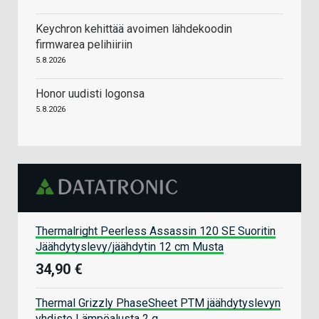
Keychron kehittää avoimen lähdekoodin
firmwarea pelihiiriin
5.8.2026
Honor uudisti logonsa
5.8.2026
Thermalright Peerless Assassin 120 SE Suoritin
Jäähdytyslevy/jäähdytin 12 cm Musta
34,90 €
Thermal Grizzly PhaseSheet PTM jäähdytyslevyn
yhdiste Lämpöalusta 2 g