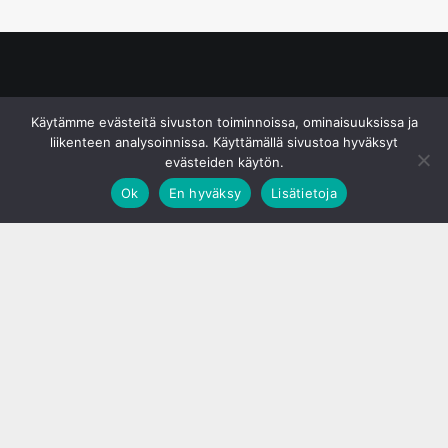
© S&J Media Oy
Käytämme evästeitä sivuston toiminnoissa, ominaisuuksissa ja
liikenteen analysoinnissa. Käyttämällä sivustoa hyväksyt
evästeiden käytön.
Ok
En hyväksy
Lisätietoja
;