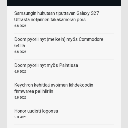
Samsungin huhutaan tiputtavan Galaxy S27
Ultrasta neljännen takakameran pois
6.8.2026
Doom pyörii nyt (melkein) myös Commodore
64:llä
6.8.2026
Doom pyörii nyt myös Paintissa
6.8.2026
Keychron kehittää avoimen lähdekoodin
firmwarea pelihiiriin
5.8.2026
Honor uudisti logonsa
5.8.2026