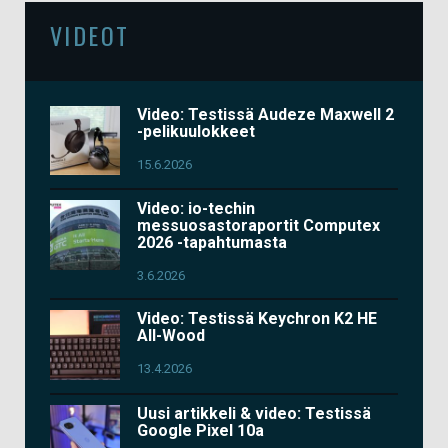
VIDEOT
Video: Testissä Audeze Maxwell 2
-pelikuulokkeet
15.6.2026
Video: io-techin
messuosastoraportit Computex
2026 -tapahtumasta
3.6.2026
Video: Testissä Keychron K2 HE
All-Wood
13.4.2026
Uusi artikkeli & video: Testissä
Google Pixel 10a