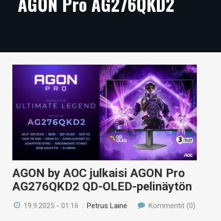
AGON Pro AG276QKD2
ARTIKKELIT
VIDEOT
TECHBBS
TIETOA
HINTA.FI
KAUPPA
VAIHDA TEEMA
AGON by AOC julkaisi AGON Pro
AG276QKD2 QD-OLED-pelinäytön
HAKU
19.9.2025 - 01:16
/
Petrus Laine
Kommentit (0)