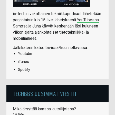
io-techin viikottainen tekniikkapodcast lähetetään
perjantaisin klo 15 live-lähetyksenä
YouTubessa
.
Sampsa ja Juha käyvät keskenään läpi kuluneen
viikon ajalta ajankohtaiset tietotekniikka- ja
mobiiliaiheet.
Jälkikäteen katseltavissa/kuunneltavissa:
Youtube
iTunes
Spotify
TECHBBS UUSIMMAT VIESTIT
Mikä ärsyttää kanssa-autoilijoissa?
7.8.2026