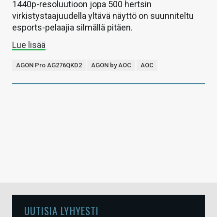
1440p-resoluutioon jopa 500 hertsin
virkistystaajuudella yltävä näyttö on suunniteltu
esports-pelaajia silmällä pitäen.
Lue lisää
AGON Pro AG276QKD2
AGON by AOC
AOC
UUTISIA LYHYESTI