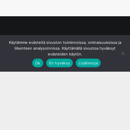
© S&J Media Oy
Käytämme evästeitä sivuston toiminnoissa, ominaisuuksissa ja
liikenteen analysoinnissa. Käyttämällä sivustoa hyväksyt
evästeiden käytön.
Ok
En hyväksy
Lisätietoja
;