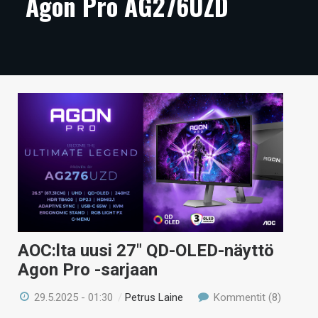
Agon Pro AG276UZD
ARTIKKELIT
VIDEOT
TECHBBS
TIETOA
HINTA.FI
KAUPPA
VAIHDA TEEMA
AOC:lta uusi 27″ QD-OLED-näyttö
Agon Pro -sarjaan
HAKU
29.5.2025 - 01:30
/
Petrus Laine
Kommentit (8)