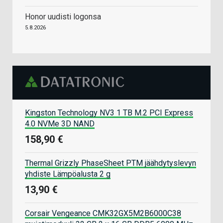
Honor uudisti logonsa
5.8.2026
Kingston Technology NV3 1 TB M.2 PCI Express
4.0 NVMe 3D NAND
158,90 €
Thermal Grizzly PhaseSheet PTM jäähdytyslevyn
yhdiste Lämpöalusta 2 g
13,90 €
Corsair Vengeance CMK32GX5M2B6000C38