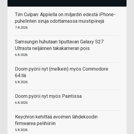
Tim Culpan: Applella on miljardin edestä iPhone-
puhelinten siruja odottamassa muistipiirejä
7.8.2026
Samsungin huhutaan tiputtavan Galaxy S27
Ultrasta neljännen takakameran pois
6.8.2026
Doom pyörii nyt (melkein) myös Commodore
64:llä
6.8.2026
Doom pyörii nyt myös Paintissa
6.8.2026
Keychron kehittää avoimen lähdekoodin
firmwarea pelihiiriin
5.8.2026