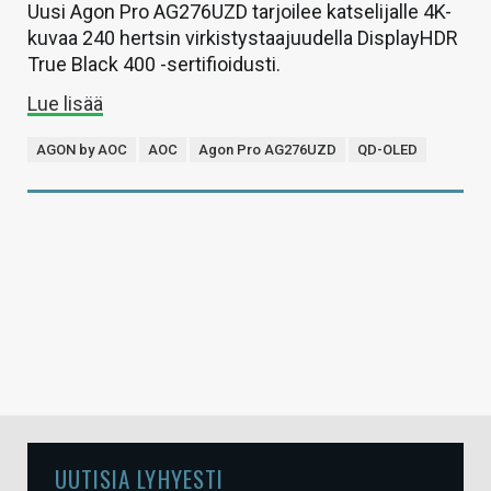
Uusi Agon Pro AG276UZD tarjoilee katselijalle 4K-
kuvaa 240 hertsin virkistystaajuudella DisplayHDR
True Black 400 -sertifioidusti.
Lue lisää
AGON by AOC
AOC
Agon Pro AG276UZD
QD-OLED
UUTISIA LYHYESTI