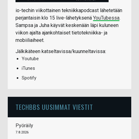
io-techin viikottainen tekniikkapodcast lähetetään
perjantaisin klo 15 live-lähetyksenä
YouTubessa
.
Sampsa ja Juha käyvät keskenään läpi kuluneen
viikon ajalta ajankohtaiset tietotekniikka- ja
mobiiliaiheet.
Jälkikäteen katseltavissa/kuunneltavissa:
Youtube
iTunes
Spotify
TECHBBS UUSIMMAT VIESTIT
Pyöräily
7.8.2026