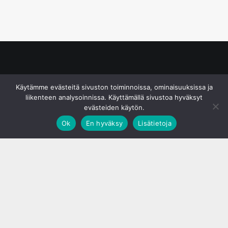
© S&J Media Oy
Käytämme evästeitä sivuston toiminnoissa, ominaisuuksissa ja
liikenteen analysoinnissa. Käyttämällä sivustoa hyväksyt
evästeiden käytön.
Ok
En hyväksy
Lisätietoja
;