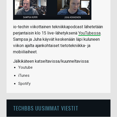
io-techin viikottainen tekniikkapodcast lähetetään
perjantaisin klo 15 live-lähetyksenä
YouTubessa
.
Sampsa ja Juha käyvät keskenään läpi kuluneen
viikon ajalta ajankohtaiset tietotekniikka- ja
mobiiliaiheet.
Jälkikäteen katseltavissa/kuunneltavissa:
Youtube
iTunes
Spotify
TECHBBS UUSIMMAT VIESTIT