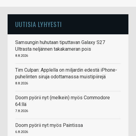
UUTISIA LYHYESTI
Samsungin huhutaan tiputtavan Galaxy S27
Ultrasta neljännen takakameran pois
8.8.2026
Tim Culpan: Applella on miljardin edestä iPhone-
puhelinten siruja odottamassa muistipiirejä
8.8.2026
Doom pyörii nyt (melkein) myös Commodore
64:llä
7.8.2026
Doom pyörii nyt myös Paintissa
6.8.2026