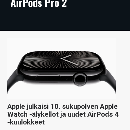
AirPods Pro 2
ARTIKKELIT
VIDEOT
TECHBBS
TIETOA
HINTA.FI
KAUPPA
VAIHDA TEEMA
Apple julkaisi 10. sukupolven Apple
HAKU
Watch -älykellot ja uudet AirPods 4
-kuulokkeet