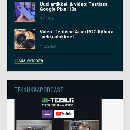
Uusi artikkeli & video: Testissä
Google Pixel 10a
9.3.2026
Video: Testissä Asus ROG Kithara
-pelikuulokkeet
11.2.2026
Lisää videoita
TEKNIIKKAPODCAST