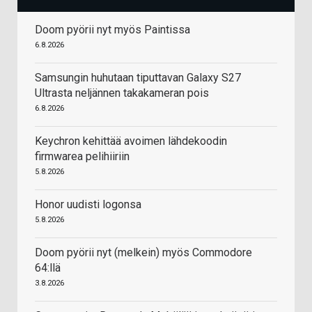
Doom pyörii nyt myös Paintissa
6.8.2026
Samsungin huhutaan tiputtavan Galaxy S27
Ultrasta neljännen takakameran pois
6.8.2026
Keychron kehittää avoimen lähdekoodin
firmwarea pelihiiriin
5.8.2026
Honor uudisti logonsa
5.8.2026
Doom pyörii nyt (melkein) myös Commodore
64:llä
3.8.2026