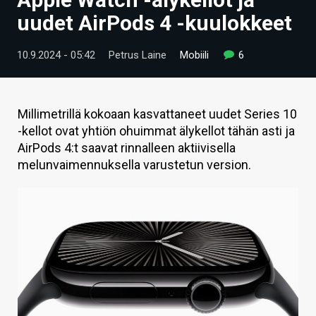
ARTIKKELIT
uudet AirPods 4 -kuulokkeet
VIDEOT
10.9.2024 - 05:42
Petrus Laine
Mobiili
6
TECHBBS
TIETOA
Millimetrillä kokoaan kasvattaneet uudet Series 10
-kellot ovat yhtiön ohuimmat älykellot tähän asti ja
HINTA.FI
AirPods 4:t saavat rinnalleen aktiivisella
melunvaimennuksella varustetun version.
KAUPPA
VAIHDA TEEMA
HAKU