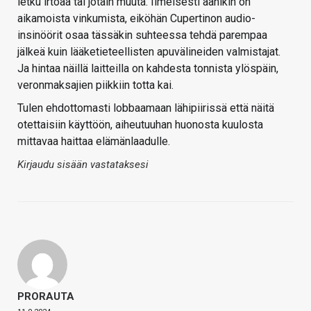
letku irtoaa tai jotain muuta. Ilmeisesti äänikin on
aikamoista vinkumista, eiköhän Cupertinon audio-
insinöörit osaa tässäkin suhteessa tehdä parempaa
jälkeä kuin lääketieteellisten apuvälineiden valmistajat.
Ja hintaa näillä laitteilla on kahdesta tonnista ylöspäin,
veronmaksajien piikkiin totta kai.
Tulen ehdottomasti lobbaamaan lähipiirissä että näitä
otettaisiin käyttöön, aiheutuuhan huonosta kuulosta
mittavaa haittaa elämänlaadulle.
Kirjaudu sisään vastataksesi
PRORAUTA