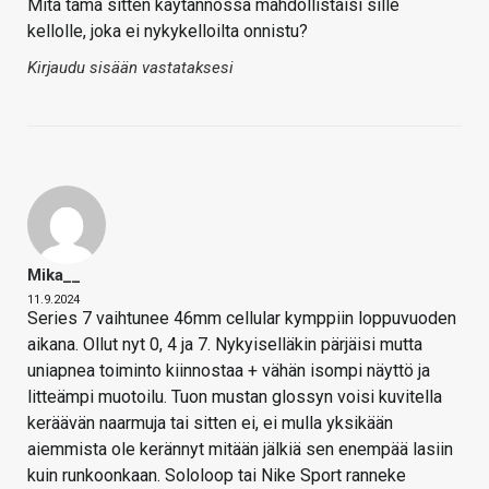
Mitä tämä sitten käytännössä mahdollistaisi sille
kellolle, joka ei nykykelloilta onnistu?
Kirjaudu sisään vastataksesi
Mika__
11.9.2024
Series 7 vaihtunee 46mm cellular kymppiin loppuvuoden
aikana. Ollut nyt 0, 4 ja 7. Nykyiselläkin pärjäisi mutta
uniapnea toiminto kiinnostaa + vähän isompi näyttö ja
litteämpi muotoilu. Tuon mustan glossyn voisi kuvitella
keräävän naarmuja tai sitten ei, ei mulla yksikään
aiemmista ole kerännyt mitään jälkiä sen enempää lasiin
kuin runkoonkaan. Sololoop tai Nike Sport ranneke