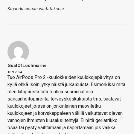
Kirjaudu sisään vastataksesi
GoatOfLochmarne
10.9.2024
Tuo AirPods Pro 2 -kuulokkeiden kuulokojepäivitys on
kyllä ehkä isoin jytky näistä julkaisuista. Esimerkiksi mitä
olen lähipiiristä tätä touhua seurannut niin
sairaanhoitopiireiltä, terveyskeskuksista tms. saatavat
kuulokojeet joissa on jonkinlainen muoviletku
kuulokojeen ja korvakappaleen välillä vaikuttavat olevan
vanhojen ihmisten kiusaksi tehtyjä. Ei niitä geriatrikko
osaa tai pysty vaihtamaan ja näpertämään jos vaikka