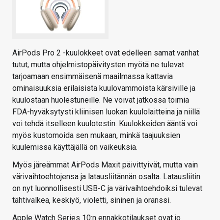
AirPods Pro 2 -kuulokkeet ovat edelleen samat vanhat
tutut, mutta ohjelmistopäivitysten myötä ne tulevat
tarjoamaan ensimmäisenä maailmassa kattavia
ominaisuuksia erilaisista kuulovammoista kärsiville ja
kuulostaan huolestuneille. Ne voivat jatkossa toimia
FDA-hyväksytysti kliinisen luokan kuulolaitteina ja niillä
voi tehdä itselleen kuulotestin. Kuulokkeiden ääntä voi
myös kustomoida sen mukaan, minkä taajuuksien
kuulemissa käyttäjällä on vaikeuksia.
Myös järeämmät AirPods Maxit päivittyivät, mutta vain
värivaihtoehtojensa ja latausliitännän osalta. Latausliitin
on nyt luonnollisesti USB-C ja värivaihtoehdoiksi tulevat
tähtivalkea, keskiyö, violetti, sininen ja oranssi.
Apple Watch Series 10:n ennakkotilaukset ovat jo