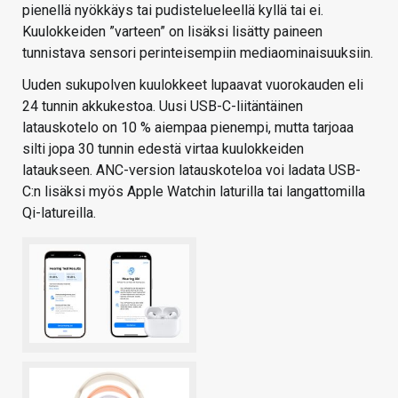
pienellä nyökkäys tai pudistelueleellä kyllä tai ei.
Kuulokkeiden ”varteen” on lisäksi lisätty paineen
tunnistava sensori perinteisempiin mediaominaisuuksiin.
Uuden sukupolven kuulokkeet lupaavat vuorokauden eli
24 tunnin akkukestoa. Uusi USB-C-liitäntäinen
latauskotelo on 10 % aiempaa pienempi, mutta tarjoaa
silti jopa 30 tunnin edestä virtaa kuulokkeiden
lataukseen. ANC-version latauskoteloa voi ladata USB-
C:n lisäksi myös Apple Watchin laturilla tai langattomilla
Qi-latureilla.