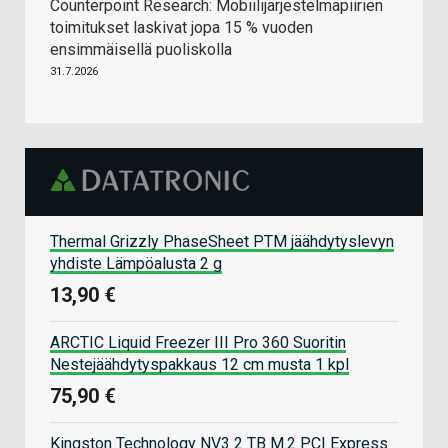
Counterpoint Research: Mobiilijärjestelmäpiirien
toimitukset laskivat jopa 15 % vuoden
ensimmäisellä puoliskolla
31.7.2026
Thermal Grizzly PhaseSheet PTM jäähdytyslevyn
yhdiste Lämpöalusta 2 g
13,90 €
ARCTIC Liquid Freezer III Pro 360 Suoritin
Nestejäähdytyspakkaus 12 cm musta 1 kpl
75,90 €
Kingston Technology NV3 2 TB M.2 PCI Express