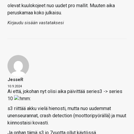
olevat kuulokojeet nuo uudet pro mallit. Muuten aika
peruskamaa koko julkaisu.
Kirjaudu sisään vastataksesi
JesseR
10.9.2024
Ai että, jokohan nyt olisi aika päivittää series3 -> series
10
s3 riittää akku vielä hienosti, mutta nuo uudemmat
unenseurannat, crash detection (moottoripyörällä) ja muut
kiinnostaisi kovasti.
Ja onhan tämä s3 jo 7vuotta ollut käytössä.