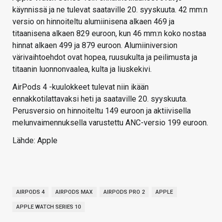
käynnissä ja ne tulevat saataville 20. syyskuuta. 42 mm:n
versio on hinnoiteltu alumiinisena alkaen 469 ja
titaanisena alkaen 829 euroon, kun 46 mm:n koko nostaa
hinnat alkaen 499 ja 879 euroon. Alumiiniversion
värivaihtoehdot ovat hopea, ruusukulta ja peilimusta ja
titaanin luonnonvaalea, kulta ja liuskekivi.
AirPods 4 -kuulokkeet tulevat niin ikään
ennakkotilattavaksi heti ja saataville 20. syyskuuta.
Perusversio on hinnoiteltu 149 euroon ja aktiivisella
melunvaimennuksella varustettu ANC-versio 199 euroon.
Lähde: Apple
AIRPODS 4
AIRPODS MAX
AIRPODS PRO 2
APPLE
APPLE WATCH SERIES 10