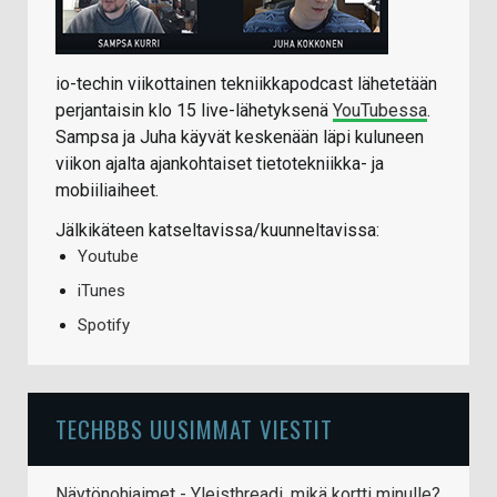
io-techin viikottainen tekniikkapodcast lähetetään
perjantaisin klo 15 live-lähetyksenä
YouTubessa
.
Sampsa ja Juha käyvät keskenään läpi kuluneen
viikon ajalta ajankohtaiset tietotekniikka- ja
mobiiliaiheet.
Jälkikäteen katseltavissa/kuunneltavissa:
Youtube
iTunes
Spotify
TECHBBS UUSIMMAT VIESTIT
Näytönohjaimet - Yleisthreadi, mikä kortti minulle?