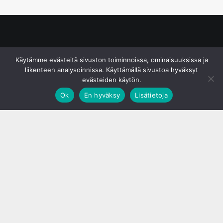
© S&J Media Oy
Käytämme evästeitä sivuston toiminnoissa, ominaisuuksissa ja
liikenteen analysoinnissa. Käyttämällä sivustoa hyväksyt
evästeiden käytön.
Ok
En hyväksy
Lisätietoja
;