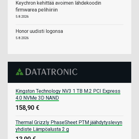
Keychron kehittää avoimen lähdekoodin
firmwarea pelihiiriin
5.8.2026
Honor uudisti logonsa
5.8.2026
Kingston Technology NV3 1 TB M.2 PCI Express
4.0 NVMe 3D NAND
158,90 €
Thermal Grizzly PhaseSheet PTM jäähdytyslevyn
yhdiste Lämpöalusta 2 g
13,90 €