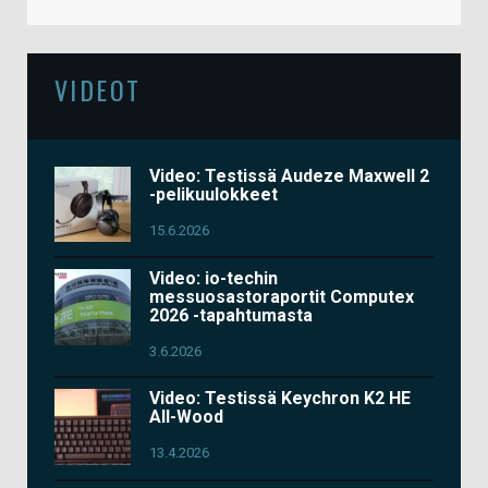
VIDEOT
Video: Testissä Audeze Maxwell 2
-pelikuulokkeet
15.6.2026
Video: io-techin
messuosastoraportit Computex
2026 -tapahtumasta
3.6.2026
Video: Testissä Keychron K2 HE
All-Wood
13.4.2026