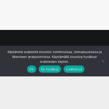
© S&J Media Oy
Käytämme evästeitä sivuston toiminnoissa, ominaisuuksissa ja
liikenteen analysoinnissa. Käyttämällä sivustoa hyväksyt
evästeiden käytön.
Ok
En hyväksy
Lisätietoja
;