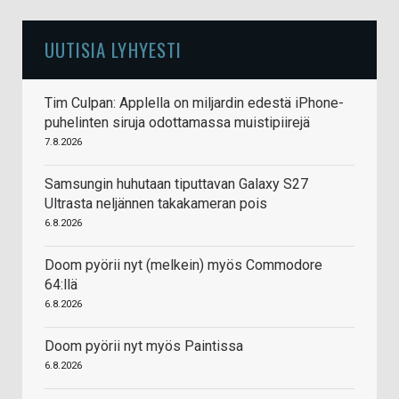
UUTISIA LYHYESTI
Tim Culpan: Applella on miljardin edestä iPhone-
puhelinten siruja odottamassa muistipiirejä
7.8.2026
Samsungin huhutaan tiputtavan Galaxy S27
Ultrasta neljännen takakameran pois
6.8.2026
Doom pyörii nyt (melkein) myös Commodore
64:llä
6.8.2026
Doom pyörii nyt myös Paintissa
6.8.2026