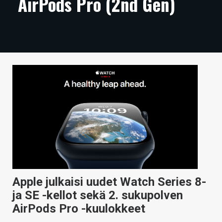
AirPods Pro (2nd Gen)
ARTIKKELIT
VIDEOT
TECHBBS
TIETOA
HINTA.FI
KAUPPA
VAIHDA TEEMA
Apple julkaisi uudet Watch Series 8-
HAKU
ja SE -kellot sekä 2. sukupolven
AirPods Pro -kuulokkeet