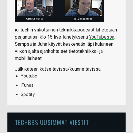
io-techin viikottainen tekniikkapodcast lähetetään
perjantaisin klo 15 live-lähetyksenä
YouTubessa
.
Sampsa ja Juha käyvät keskenään läpi kuluneen
viikon ajalta ajankohtaiset tietotekniikka- ja
mobiiliaiheet.
Jälkikäteen katseltavissa/kuunneltavissa:
Youtube
iTunes
Spotify
TECHBBS UUSIMMAT VIESTIT