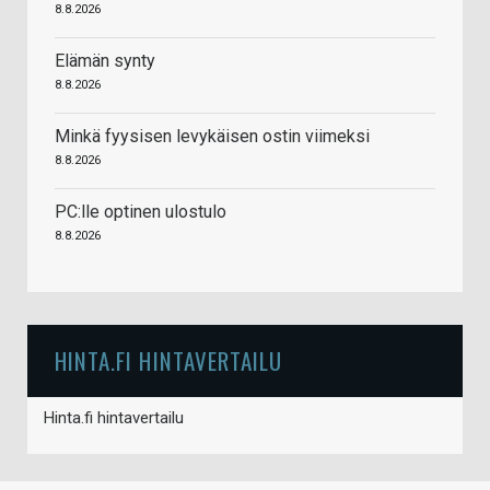
8.8.2026
Elämän synty
8.8.2026
Minkä fyysisen levykäisen ostin viimeksi
8.8.2026
PC:lle optinen ulostulo
8.8.2026
HINTA.FI HINTAVERTAILU
Hinta.fi hintavertailu