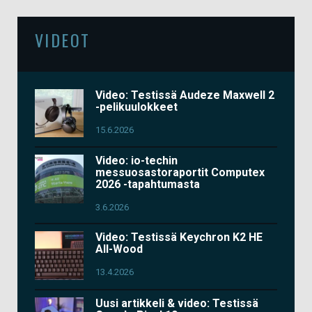
VIDEOT
Video: Testissä Audeze Maxwell 2
-pelikuulokkeet
15.6.2026
Video: io-techin
messuosastoraportit Computex
2026 -tapahtumasta
3.6.2026
Video: Testissä Keychron K2 HE
All-Wood
13.4.2026
Uusi artikkeli & video: Testissä