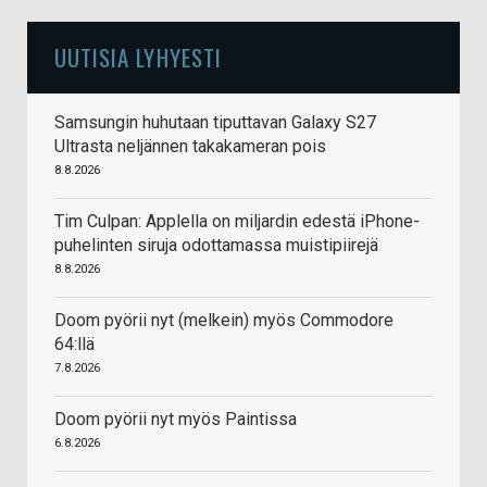
UUTISIA LYHYESTI
Samsungin huhutaan tiputtavan Galaxy S27
Ultrasta neljännen takakameran pois
8.8.2026
Tim Culpan: Applella on miljardin edestä iPhone-
puhelinten siruja odottamassa muistipiirejä
8.8.2026
Doom pyörii nyt (melkein) myös Commodore
64:llä
7.8.2026
Doom pyörii nyt myös Paintissa
6.8.2026