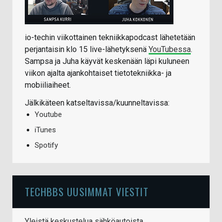
io-techin viikottainen tekniikkapodcast lähetetään
perjantaisin klo 15 live-lähetyksenä
YouTubessa
.
Sampsa ja Juha käyvät keskenään läpi kuluneen
viikon ajalta ajankohtaiset tietotekniikka- ja
mobiiliaiheet.
Jälkikäteen katseltavissa/kuunneltavissa:
Youtube
iTunes
Spotify
TECHBBS UUSIMMAT VIESTIT
Yleistä keskustelua sähköautoista