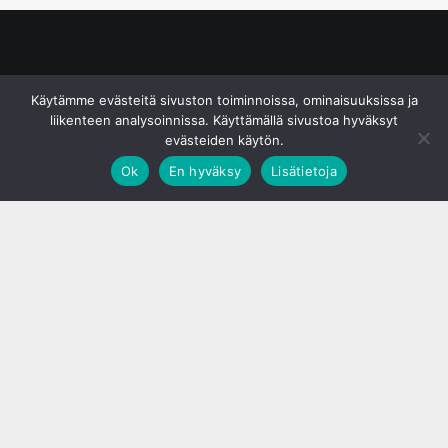
© S&J Media Oy
Käytämme evästeitä sivuston toiminnoissa, ominaisuuksissa ja
liikenteen analysoinnissa. Käyttämällä sivustoa hyväksyt
evästeiden käytön.
Ok
En hyväksy
Lisätietoja
;