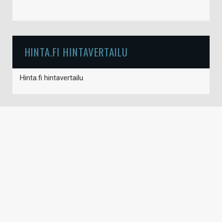
HINTA.FI HINTAVERTAILU
Hinta.fi hintavertailu