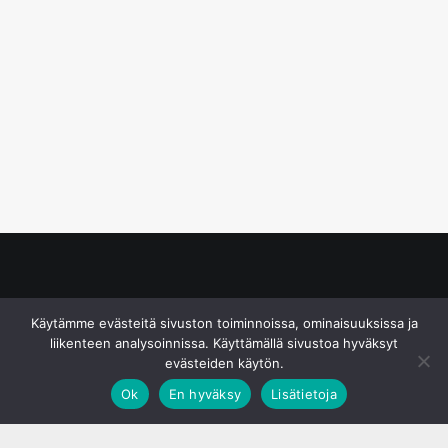
© S&J Media Oy
Käytämme evästeitä sivuston toiminnoissa, ominaisuuksissa ja
liikenteen analysoinnissa. Käyttämällä sivustoa hyväksyt
evästeiden käytön.
Ok
En hyväksy
Lisätietoja
;