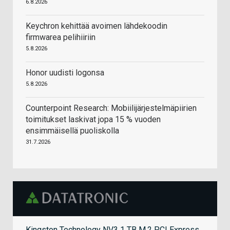
6.8.2026
Keychron kehittää avoimen lähdekoodin
firmwarea pelihiiriin
5.8.2026
Honor uudisti logonsa
5.8.2026
Counterpoint Research: Mobiilijärjestelmäpiirien
toimitukset laskivat jopa 15 % vuoden
ensimmäisellä puoliskolla
31.7.2026
Kingston Technology NV3 1 TB M.2 PCI Express