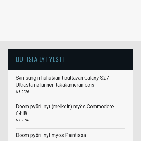
UUTISIA LYHYESTI
Samsungin huhutaan tiputtavan Galaxy S27
Ultrasta neljännen takakameran pois
6.8.2026
Doom pyörii nyt (melkein) myös Commodore
64:llä
6.8.2026
Doom pyörii nyt myös Paintissa