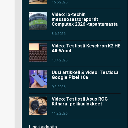
15.6.2026
Video: io-techin
messuosastoraportit
Computex 2026 -tapahtumasta
3.6.2026
Video: Testissä Keychron K2 HE
All-Wood
13.4.2026
Uusi artikkeli & video: Testissä
Google Pixel 10a
9.3.2026
Video: Testissä Asus ROG
Kithara -pelikuulokkeet
11.2.2026
Lisää videoita