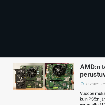
AMD:n to
perustu
7.12.2021 - 
Vuodon mukaa
kuin PS5:n j
varusteltu M.2