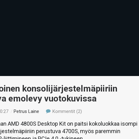
inen konsolijärjestelmäpiiriin
va emolevy vuotokuvissa
20:27
/
Petrus Laine
Kommentit (2)
n AMD 4800S Desktop Kit on paitsi kokoluokkaa isompi
ärjestelmäpiiriin perustuva 4700S, myös paremmin
-liittimineen ja PCIe 4.0 -tukineen.