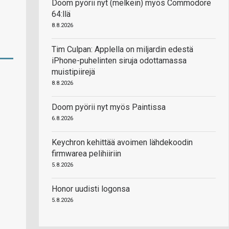
Doom pyörii nyt (melkein) myös Commodore
64:llä
8.8.2026
Tim Culpan: Applella on miljardin edestä
iPhone-puhelinten siruja odottamassa
muistipiirejä
8.8.2026
Doom pyörii nyt myös Paintissa
6.8.2026
Keychron kehittää avoimen lähdekoodin
firmwarea pelihiiriin
5.8.2026
Honor uudisti logonsa
5.8.2026