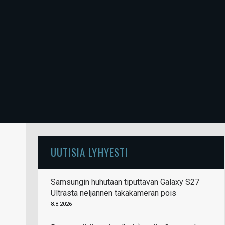
UUTISIA LYHYESTI
Samsungin huhutaan tiputtavan Galaxy S27
Ultrasta neljännen takakameran pois
8.8.2026