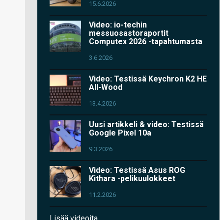
15.6.2026
Video: io-techin
messuosastoraportit
Computex 2026 -tapahtumasta
3.6.2026
Video: Testissä Keychron K2 HE
All-Wood
13.4.2026
Uusi artikkeli & video: Testissä
Google Pixel 10a
9.3.2026
Video: Testissä Asus ROG
Kithara -pelikuulokkeet
11.2.2026
Lisää videoita