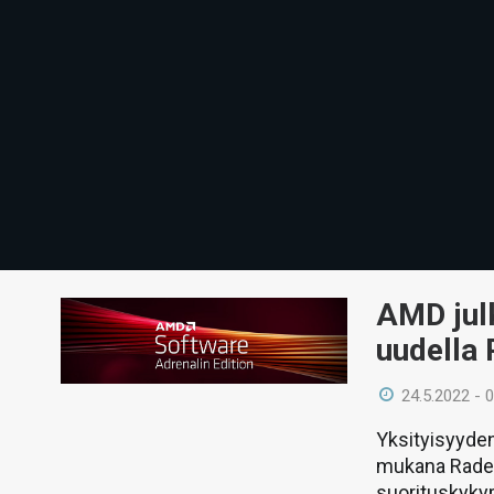
AMD julk
uudella 
24.5.2022 - 
Yksityisyyden
mukana Radeon
suorituskyky