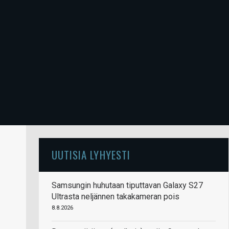
UUTISIA LYHYESTI
Samsungin huhutaan tiputtavan Galaxy S27
Ultrasta neljännen takakameran pois
8.8.2026