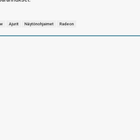
ew
Ajurit
Näytönohjaimet
Radeon