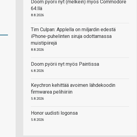
Doom pyörii nyt (melkein) myös Commodore
64:llä
8.8.2026
Tim Culpan: Applella on miljardin edestä
iPhone-puhelinten siruja odottamassa
muistipiirejä
8.8.2026
Doom pyörii nyt myös Paintissa
6.8.2026
Keychron kehittää avoimen lähdekoodin
firmwarea pelihiiriin
5.8.2026
Honor uudisti logonsa
5.8.2026