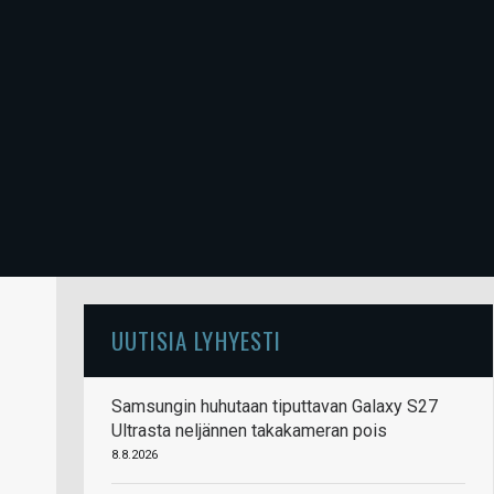
UUTISIA LYHYESTI
Samsungin huhutaan tiputtavan Galaxy S27
Ultrasta neljännen takakameran pois
8.8.2026