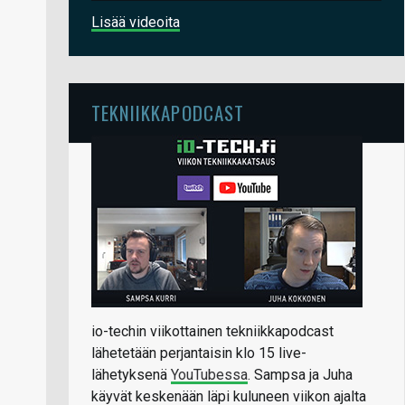
Lisää videoita
TEKNIIKKAPODCAST
io-techin viikottainen tekniikkapodcast
lähetetään perjantaisin klo 15 live-
lähetyksenä
YouTubessa
. Sampsa ja Juha
käyvät keskenään läpi kuluneen viikon ajalta