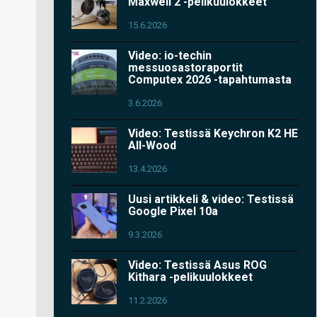
Maxwell 2 -pelikuulokkeet
15.6.2026
Video: io-techin
messuosastoraportit
Computex 2026 -tapahtumasta
3.6.2026
Video: Testissä Keychron K2 HE
All-Wood
13.4.2026
Uusi artikkeli & video: Testissä
Google Pixel 10a
9.3.2026
Video: Testissä Asus ROG
Kithara -pelikuulokkeet
11.2.2026