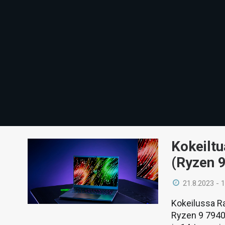
Kokeiltu
(Ryzen 
21.8.2023 - 
Kokeilussa Ra
Ryzen 9 7940