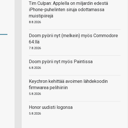
Tim Culpan: Applella on miljardin edestä
iPhone-puhelinten siruja odottamassa
muistipiirejä
8.8.2026
Doom pyörii nyt (melkein) myös Commodore
64:llä
7.8.2026
Doom pyörii nyt myös Paintissa
6.8.2026
Keychron kehittää avoimen lähdekoodin
firmwarea pelihiiriin
5.8.2026
Honor uudisti logonsa
5.8.2026