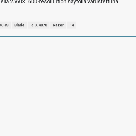
ella 2560×1600-resoluution näytöllä varustettuna.
40HS
Blade
RTX 4070
Razer
14