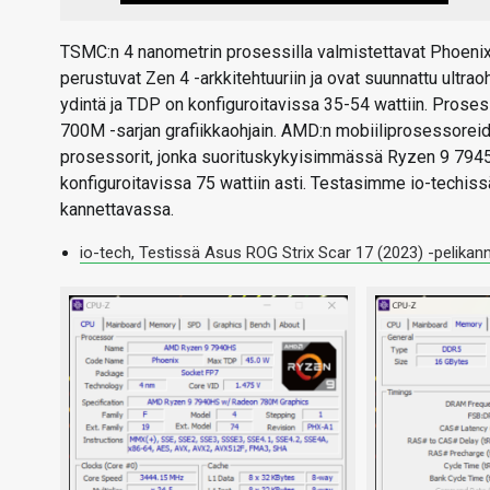
TSMC:n 4 nanometrin prosessilla valmistettavat Phoeni
perustuvat Zen 4 -arkkitehtuuriin ja ovat suunnattu ultrao
ydintä ja TDP on konfiguroitavissa 35-54 wattiin. Proses
700M -sarjan grafiikkaohjain. AMD:n mobiiliprosessorei
prosessorit, jonka suorituskykyisimmässä Ryzen 9 7945
konfiguroitavissa 75 wattiin asti. Testasimme io-techi
kannettavassa.
io-tech, Testissä Asus ROG Strix Scar 17 (2023) -pelikan