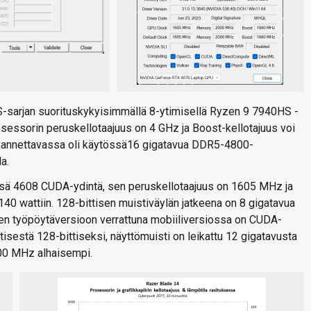
S-sarjan suorituskykyisimmällä 8-ytimisellä Ryzen 9 7940HS -
rosessorin peruskellotaajuus on 4 GHz ja Boost-kellotajuus voi
 kannettavassa oli käytössä16 gigatavua DDR5-4800-
a.
sä 4608 CUDA-ydintä, sen peruskellotaajuus on 1605 MHz ja
40 wattiin. 128-bittisen muistiväylän jatkeena on 8 gigatavua
n työpöytäversioon verrattuna mobiiliversiossa on CUDA-
isestä 128-bittiseksi, näyttömuisti on leikattu 12 gigatavusta
-400 MHz alhaisempi.