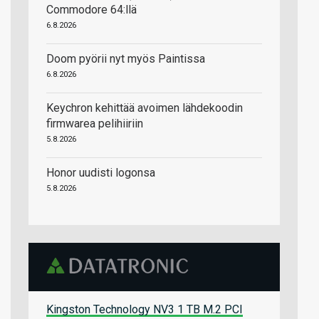
Commodore 64:llä
6.8.2026
Doom pyörii nyt myös Paintissa
6.8.2026
Keychron kehittää avoimen lähdekoodin
firmwarea pelihiiriin
5.8.2026
Honor uudisti logonsa
5.8.2026
Kingston Technology NV3 1 TB M.2 PCI