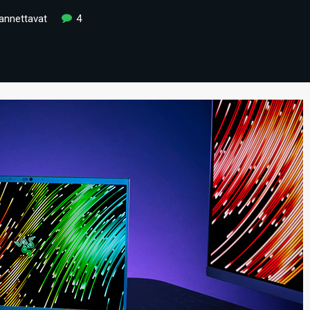
kannettavat
4