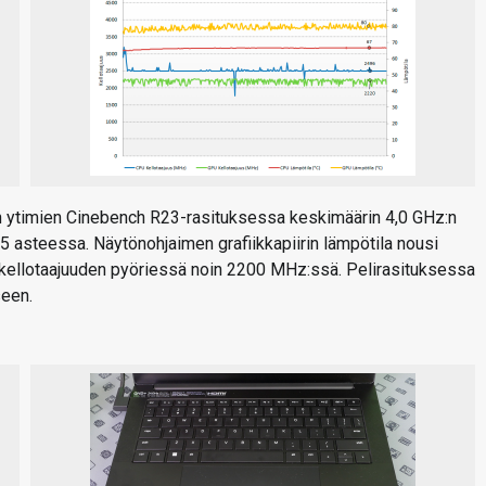
 ytimien Cinebench R23-rasituksessa keskimäärin 4,0 GHz:n
 75 asteessa. Näytönohjaimen grafiikkapiirin lämpötila nousi
 kellotaajuuden pyöriessä noin 2200 MHz:ssä. Pelirasituksessa
seen.