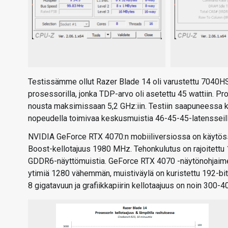
Testissämme ollut Razer Blade 14 oli varustettu 7040H
prosessorilla, jonka TDP-arvo oli asetettu 45 wattiin. P
nousta maksimissaan 5,2 GHz:iin. Testiin saapuneessa
nopeudella toimivaa keskusmuistia 46-45-45-latensseill
NVIDIA GeForce RTX 4070:n mobiiliversiossa on käytös
Boost-kellotajuus 1980 MHz. Tehonkulutus on rajoitettu 1
GDDR6-näyttömuistia. GeForce RTX 4070 -näytönohjaime
ytimiä 1280 vähemmän, muistiväylä on kuristettu 192-bitt
8 gigatavuun ja grafiikkapiirin kellotaajuus on noin 300