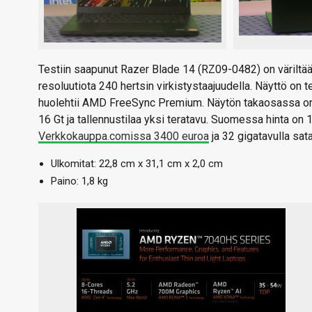
Testiin saapunut Razer Blade 14 (RZ09-0482) on värilt
resoluutiota 240 hertsin virkistystaajuudella. Näyttö on t
huolehtii AMD FreeSync Premium. Näytön takaosassa on v
16 Gt ja tallennustilaa yksi teratavu. Suomessa hinta on
Verkkokauppa.comissa 3400 euroa
ja 32 gigatavulla sata
Ulkomitat: 22,8 cm x 31,1 cm x 2,0 cm
Paino: 1,8 kg