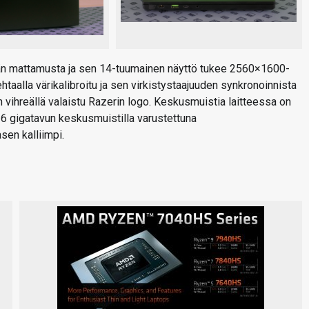
ään mattamusta ja sen 14-tuumainen näyttö tukee 2560×1600-
ehtaalla värikalibroitu ja sen virkistystaajuuden synkronoinnista
ihreällä valaistu Razerin logo. Keskusmuistia laitteessa on
 16 gigatavun keskusmuistilla varustettuna
sen kalliimpi.