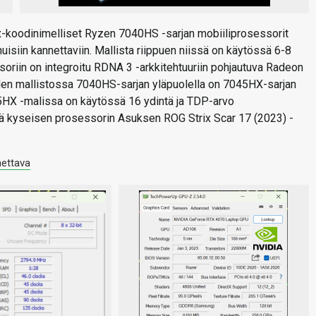
x-koodinimelliset Ryzen 7040HS -sarjan mobiiliprosessorit
huisiin kannettaviin. Mallista riippuen niissä on käytössä 6-8
soriin on integroitu RDNA 3 -arkkitehtuuriin pohjautuva Radeon
den mallistossa 7040HS-sarjan yläpuolella on 7045HX-sarjan
HX -malissa on käytössä 16 ydintä ja TDP-arvo
ssä kyseisen prosessorin Asuksen ROG Strix Scar 17 (2023) -
nettava