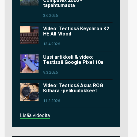
Computex 2026 -
tapahtumasta
3.6.2026
Video: Testissä Keychron K2
HE All-Wood
13.4.2026
Uusi artikkeli & video:
Testissä Google Pixel 10a
9.3.2026
Video: Testissä Asus ROG
Kithara -pelikuulokkeet
11.2.2026
Lisää videoita