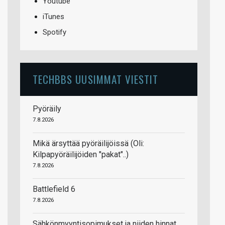
Youtube
iTunes
Spotify
TECHBBS UUSIMMAT VIESTIT
Pyöräily
7.8.2026
Mikä ärsyttää pyöräilijöissä (Oli:
Kilpapyöräilijöiden "pakat"..)
7.8.2026
Battlefield 6
7.8.2026
Sähkönmyyntisopimukset ja niiden hinnat