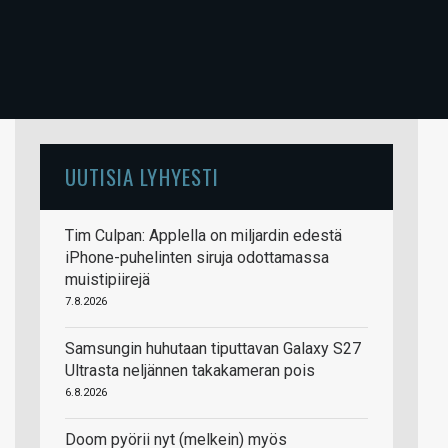
UUTISIA LYHYESTI
Tim Culpan: Applella on miljardin edestä
iPhone-puhelinten siruja odottamassa
muistipiirejä
7.8.2026
Samsungin huhutaan tiputtavan Galaxy S27
Ultrasta neljännen takakameran pois
6.8.2026
Doom pyörii nyt (melkein) myös