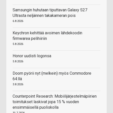
Samsungin huhutaan tiputtavan Galaxy S27
Ultrasta neljännen takakameran pois
6.8.2026
Keychron kehittää avoimen lähdekoodin
firmwarea pelihiiriin
5.8.2026
Honor uudisti logonsa
5.8.2026
Doom pyörii nyt (melkein) myös Commodore
64:llä
3.8.2026
Counterpoint Research: Mobiilijärjestelmäpiirien
toimitukset laskivat jopa 15 % vuoden
ensimmäisellä puoliskolla
31.7.2026