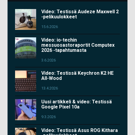
Video: Testissä Audeze Maxwell 2
-pelikuulokkeet
15.6.2026
Video: io-techin
messuosastoraportit Computex
2026 -tapahtumasta
3.6.2026
Video: Testissä Keychron K2 HE
All-Wood
13.4.2026
Uusi artikkeli & video: Testissä
Google Pixel 10a
9.3.2026
Video: Testissä Asus ROG Kithara