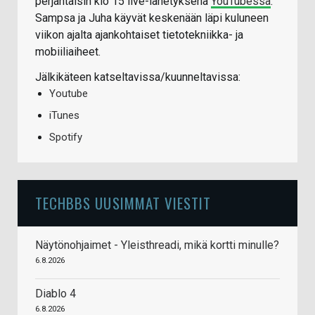
perjantaisin klo 15 live-lähetyksenä
YouTubessa
.
Sampsa ja Juha käyvät keskenään läpi kuluneen
viikon ajalta ajankohtaiset tietotekniikka- ja
mobiiliaiheet.
Jälkikäteen katseltavissa/kuunneltavissa:
Youtube
iTunes
Spotify
TECHBBS UUSIMMAT VIESTIT
Näytönohjaimet - Yleisthreadi, mikä kortti minulle?
6.8.2026
Diablo 4
6.8.2026