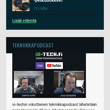
-pelikuulokkeet
11.2.2026
Lisää videoita
TEKNIIKKAPODCAST
io-techin viikottainen tekniikkapodcast lähetetään