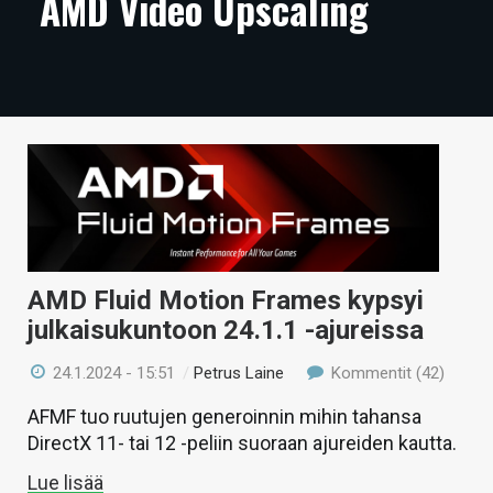
AMD Video Upscaling
ARTIKKELIT
VIDEOT
TECHBBS
TIETOA
HINTA.FI
KAUPPA
AMD Fluid Motion Frames kypsyi
VAIHDA TEEMA
julkaisukuntoon 24.1.1 -ajureissa
24.1.2024 - 15:51
/
Petrus Laine
Kommentit (42)
HAKU
AFMF tuo ruutujen generoinnin mihin tahansa
DirectX 11- tai 12 -peliin suoraan ajureiden kautta.
Lue lisää