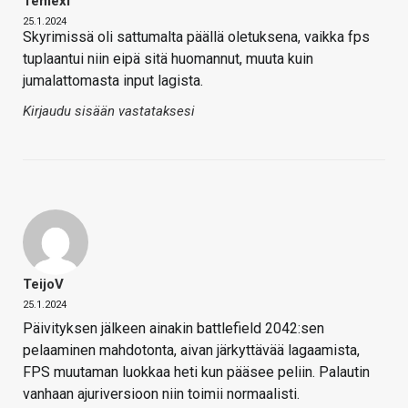
Temexi
25.1.2024
Skyrimissä oli sattumalta päällä oletuksena, vaikka fps
tuplaantui niin eipä sitä huomannut, muuta kuin
jumalattomasta input lagista.
Kirjaudu sisään vastataksesi
TeijoV
25.1.2024
Päivityksen jälkeen ainakin battlefield 2042:sen
pelaaminen mahdotonta, aivan järkyttävää lagaamista,
FPS muutaman luokkaa heti kun pääsee peliin. Palautin
vanhaan ajuriversioon niin toimii normaalisti.