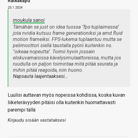
Ratkakapu
25.1.2024
moukula sanoi
Tämähän se just on idea tuossa "fps-tuplaimessa"
jota nvidia kutsuu frame generationiksi ja amd fluid
motion frameiksi. FPS-lukema tuplaantuu mutta se
pelimoottori siellä taustalla pyörii kuitenkin ns.
"oikeaa nopeutta". Toimii hyvin jossain
elokuvamaisissa kävelysimulaattoreissa, mutta jos
ruudulla on paljon toimintaa mitä pitää seurata ja
mihin pitää reagoida, niin huono.
Napsauta laajentaaksesi…
Luulisi auttavan myös nopeissa kohdissa, koska kuvan
liiketerävyyden pitäisi olla kuitenkin huomattavasti
parempi tällä
Kirjaudu sisään vastataksesi