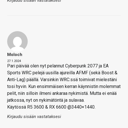
Kirjaudu sisään vastataksesi
Moloch
27.1.2024
Pari päivää olen nyt pelannut Cyberpunk 2077 ja EA
Sports WRC pelejä uusilla ajureilla AFMF (sekä Boost &
Anti-Lag) päällä. Varsinkin WRC:ssä toimivat mielestäni
tosi hyvin. Kun ensimmäisen kerran käynnistin molemmat
pelit, niin silloin ilmeni ankaraa nykimistä. Mutta ei enää
jatkossa, nyt on nykimätöntä ja sulavaa.
Käytössä R5 3600 & RX 6600 @3440×1440.
Kirjaudu sisään vastataksesi