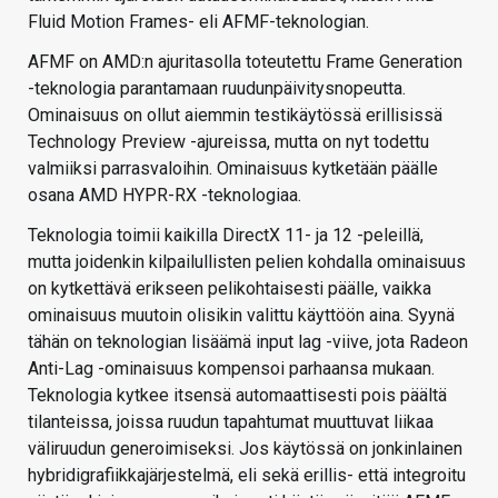
Fluid Motion Frames- eli AFMF-teknologian.
AFMF on AMD:n ajuritasolla toteutettu Frame Generation
-teknologia parantamaan ruudunpäivitysnopeutta.
Ominaisuus on ollut aiemmin testikäytössä erillisissä
Technology Preview -ajureissa, mutta on nyt todettu
valmiiksi parrasvaloihin. Ominaisuus kytketään päälle
osana AMD HYPR-RX -teknologiaa.
Teknologia toimii kaikilla DirectX 11- ja 12 -peleillä,
mutta joidenkin kilpailullisten pelien kohdalla ominaisuus
on kytkettävä erikseen pelikohtaisesti päälle, vaikka
ominaisuus muutoin olisikin valittu käyttöön aina. Syynä
tähän on teknologian lisäämä input lag -viive, jota Radeon
Anti-Lag -ominaisuus kompensoi parhaansa mukaan.
Teknologia kytkee itsensä automaattisesti pois päältä
tilanteissa, joissa ruudun tapahtumat muuttuvat liikaa
väliruudun generoimiseksi. Jos käytössä on jonkinlainen
hybridigrafiikkajärjestelmä, eli sekä erillis- että integroitu