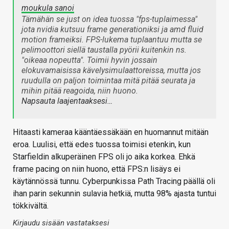
moukula sanoi
Tämähän se just on idea tuossa "fps-tuplaimessa"
jota nvidia kutsuu frame generationiksi ja amd fluid
motion frameiksi. FPS-lukema tuplaantuu mutta se
pelimoottori siellä taustalla pyörii kuitenkin ns.
"oikeaa nopeutta". Toimii hyvin jossain
elokuvamaisissa kävelysimulaattoreissa, mutta jos
ruudulla on paljon toimintaa mitä pitää seurata ja
mihin pitää reagoida, niin huono.
Napsauta laajentaaksesi…
Hitaasti kameraa kääntäessäkään en huomannut mitään
eroa. Luulisi, että edes tuossa toimisi etenkin, kun
Starfieldin alkuperäinen FPS oli jo aika korkea. Ehkä
frame pacing on niin huono, että FPS:n lisäys ei
käytännössä tunnu. Cyberpunkissa Path Tracing päällä oli
ihan parin sekunnin sulavia hetkiä, mutta 98% ajasta tuntui
tökkivältä.
Kirjaudu sisään vastataksesi