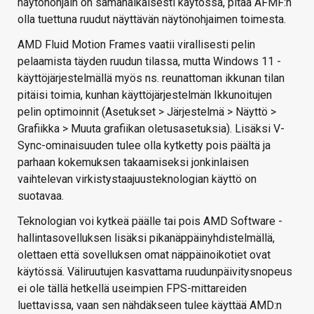
näytönohjain on samanaikaisesti käytössä, pitää AFMF:n
olla tuettuna ruudut näyttävän näytönohjaimen toimesta.
AMD Fluid Motion Frames vaatii virallisesti pelin
pelaamista täyden ruudun tilassa, mutta Windows 11 -
käyttöjärjestelmällä myös ns. reunattoman ikkunan tilan
pitäisi toimia, kunhan käyttöjärjestelmän Ikkunoitujen
pelin optimoinnit (Asetukset > Järjestelmä > Näyttö >
Grafiikka > Muuta grafiikan oletusasetuksia). Lisäksi V-
Sync-ominaisuuden tulee olla kytketty pois päältä ja
parhaan kokemuksen takaamiseksi jonkinlaisen
vaihtelevan virkistystaajuusteknologian käyttö on
suotavaa.
Teknologian voi kytkeä päälle tai pois AMD Software -
hallintasovelluksen lisäksi pikanäppäinyhdistelmällä,
olettaen että sovelluksen omat näppäinoikotiet ovat
käytössä. Väliruutujen kasvattama ruudunpäivitysnopeus
ei ole tällä hetkellä useimpien FPS-mittareiden
luettavissa, vaan sen nähdäkseen tulee käyttää AMD:n