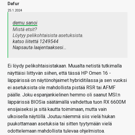
Dafur
25.1.2024
demu sanoi
Mistä etsit?
Löytyy pelikohtaisista asetuksista.
katso liitettä 1249544
Napsauta laajentaaksesi…
Ei löydy pelikohtaisistakaan. Muualta netistä tutkimalla
näyttäisi liittyvän siihen, että tässä HP Omen 16 -
läppärissä on näytönohjaimet hybriditilassa ja sen vuoksi
ei asetuksista ole mahdollista pistää RSR tai AFMF
päälle. Joku espanjankielinen hemmo oli saanut MSI:n
läppärissä BIOSia säätämällä vaihdettua tuon RX 6600M
ensijaiseksi ja sitä kautta toimimaan, mutta vain
ulkoisella näytöllä. Joutuu näemmä siis vielä hiukan
puukottamaan asetuksia tai sitten tyytymään vielä
odottelemaan mahdollista tulevaa ohjelmistoa.