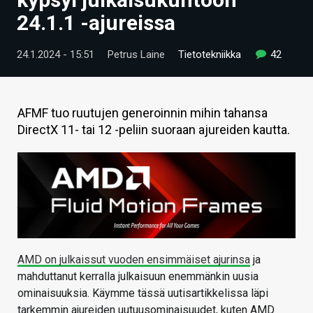
ARTIKKELIT
24.1.1 -ajureissa
VIDEOT
24.1.2024 - 15:51
Petrus Laine
Tietotekniikka
42
TECHBBS
TIETOA
AFMF tuo ruutujen generoinnin mihin tahansa
DirectX 11- tai 12 -peliin suoraan ajureiden kautta.
HINTA.FI
KAUPPA
VAIHDA TEEMA
AMD on julkaissut vuoden ensimmäiset ajurinsa
ja
HAKU
mahduttanut kerralla julkaisuun enemmänkin uusia
ominaisuuksia. Käymme tässä uutisartikkelissa läpi
tarkemmin ajureiden uutuusominaisuudet, kuten AMD