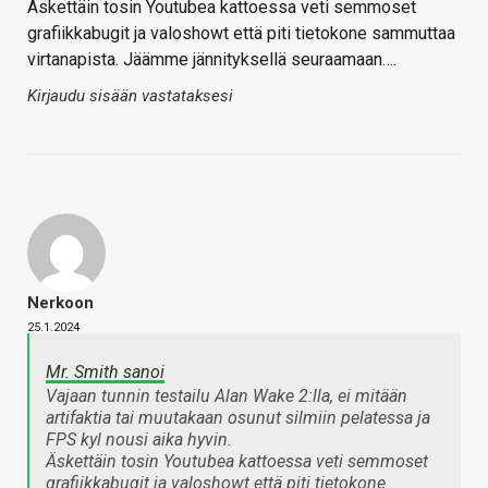
Äskettäin tosin Youtubea kattoessa veti semmoset
grafiikkabugit ja valoshowt että piti tietokone sammuttaa
virtanapista. Jäämme jännityksellä seuraamaan….
Kirjaudu sisään vastataksesi
Nerkoon
25.1.2024
Mr. Smith sanoi
Vajaan tunnin testailu Alan Wake 2:lla, ei mitään
artifaktia tai muutakaan osunut silmiin pelatessa ja
FPS kyl nousi aika hyvin.
Äskettäin tosin Youtubea kattoessa veti semmoset
grafiikkabugit ja valoshowt että piti tietokone