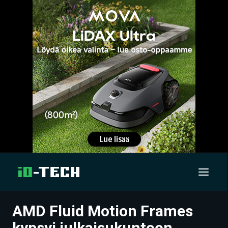
AMD Fluid Motion Frames
UUTISET
kypsyi julkaisukuntoon