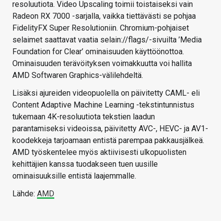
resoluutiota. Video Upscaling toimii toistaiseksi vain
Radeon RX 7000 -sarjalla, vaikka tiettävästi se pohjaa
FidelityFX Super Resolutioniin. Chromium-pohjaiset
selaimet saattavat vaatia selain://flags/-sivuilta ’Media
Foundation for Clear’ ominaisuuden käyttöönottoa.
Ominaisuuden terävöityksen voimakkuutta voi hallita
AMD Softwaren Graphics-välilehdeltä.
Lisäksi ajureiden videopuolella on päivitetty CAML- eli
Content Adaptive Machine Learning -tekstintunnistus
tukemaan 4K-resoluutiota tekstien laadun
parantamiseksi videoissa, päivitetty AVC-, HEVC- ja AV1-
koodekkeja tarjoamaan entistä parempaa pakkausjälkeä.
AMD työskentelee myös aktiivisesti ulkopuolisten
kehittäjien kanssa tuodakseen tuen uusille
ominaisuuksille entistä laajemmalle.
Lähde:
AMD