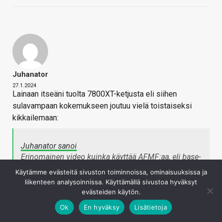
Juhanator
27.1.2024
Lainaan itseäni tuolta 7800XT-ketjusta eli siihen
sulavampaan kokemukseen joutuu vielä toistaiseksi
kikkailemaan:
Juhanator sanoi
Erinomainen video kuinka käyttää AFMF:aa, eli base-
kellot pitää lukita alle puoleen monitorin
Käytämme evästeitä sivuston toiminnoissa, ominaisuuksissa ja
gsync/freesync maksimitaajuudesta, koska AFMF
liikenteen analysoinnissa. Käyttämällä sivustoa hyväksyt
tuplaa lopulliset FPS:n niin pysytään näytön
evästeiden käytön.
tahdistusalueella ja näin kuvaan ei tule repeilyä ynm.
Toivottavasti AMD saa tämän toimimaan jossain
Ok
En hyväksy
Lisätietoja
kohtaa vsyncin kanssa, silloin tuota fps:ien