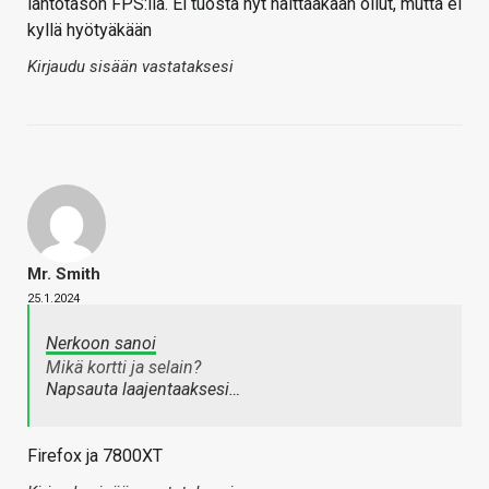
lähtötason FPS:llä. Ei tuosta nyt haittaakaan ollut, mutta ei
kyllä hyötyäkään
Kirjaudu sisään vastataksesi
Mr. Smith
25.1.2024
Nerkoon sanoi
Mikä kortti ja selain?
Napsauta laajentaaksesi…
Firefox ja 7800XT