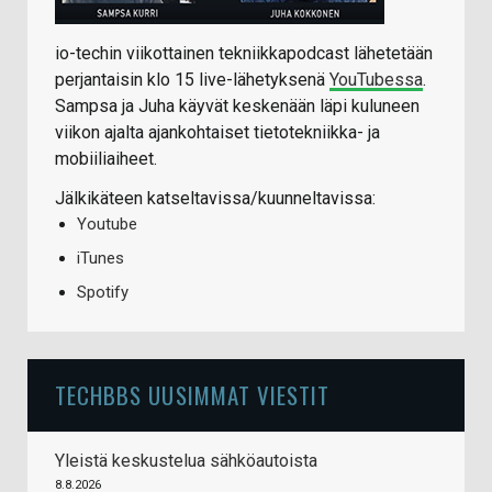
io-techin viikottainen tekniikkapodcast lähetetään
perjantaisin klo 15 live-lähetyksenä
YouTubessa
.
Sampsa ja Juha käyvät keskenään läpi kuluneen
viikon ajalta ajankohtaiset tietotekniikka- ja
mobiiliaiheet.
Jälkikäteen katseltavissa/kuunneltavissa:
Youtube
iTunes
Spotify
TECHBBS UUSIMMAT VIESTIT
Yleistä keskustelua sähköautoista
8.8.2026