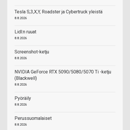
Tesla S,3,X,Y, Roadster ja Cybertruck yleistä
8.8.2026
Lidl:n ruuat
8.8.2026
Screenshot-ketju
8.8.2026
NVIDIA GeForce RTX 5090/5080/5070 Ti -ketju
(Blackwell)
8.8.2026
Pyöräily
8.8.2026
Perussuomalaiset
8.8.2026