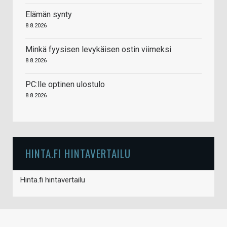
Elämän synty
8.8.2026
Minkä fyysisen levykäisen ostin viimeksi
8.8.2026
PC:lle optinen ulostulo
8.8.2026
HINTA.FI HINTAVERTAILU
Hinta.fi hintavertailu