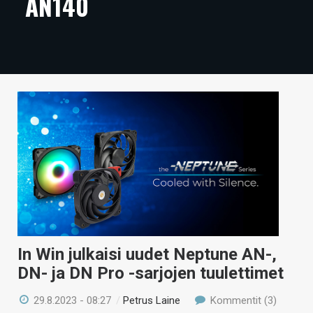
AN140
ARTIKKELIT
VIDEOT
TECHBBS
TIETOA
HINTA.FI
KAUPPA
VAIHDA TEEMA
In Win julkaisi uudet Neptune AN-,
HAKU
DN- ja DN Pro -sarjojen tuulettimet
29.8.2023 - 08:27
/
Petrus Laine
Kommentit (3)