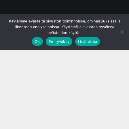
© S&J Media Oy
Käytämme evästeitä sivuston toiminnoissa, ominaisuuksissa ja
liikenteen analysoinnissa. Käyttämällä sivustoa hyväksyt
evästeiden käytön.
Ok
En hyväksy
Lisätietoja
;