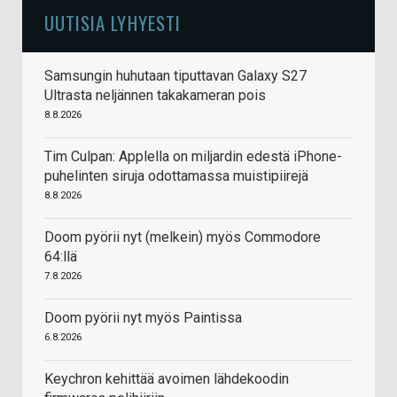
UUTISIA LYHYESTI
Samsungin huhutaan tiputtavan Galaxy S27
Ultrasta neljännen takakameran pois
8.8.2026
Tim Culpan: Applella on miljardin edestä iPhone-
puhelinten siruja odottamassa muistipiirejä
8.8.2026
Doom pyörii nyt (melkein) myös Commodore
64:llä
7.8.2026
Doom pyörii nyt myös Paintissa
6.8.2026
Keychron kehittää avoimen lähdekoodin