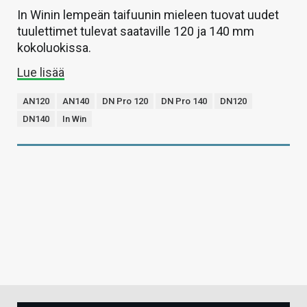
In Winin lempeän taifuunin mieleen tuovat uudet
tuulettimet tulevat saataville 120 ja 140 mm
kokoluokissa.
Lue lisää
AN120
AN140
DN Pro 120
DN Pro 140
DN120
DN140
In Win