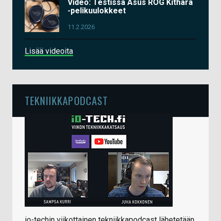
Video: Testissä Asus ROG Kithara
-pelikuulokkeet
11.2.2026
Lisää videoita
TEKNIIKKAPODCAST
io-techin viikottainen tekniikkapodcast lähetetään