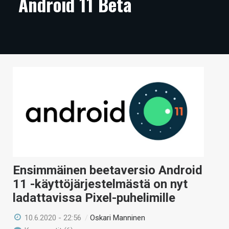
Android 11 Beta
ARTIKKELIT
VIDEOT
TECHBBS
TIETOA
HINTA.FI
KAUPPA
VAIHDA TEEMA
Ensimmäinen beetaversio Android
11 -käyttöjärjestelmästä on nyt
HAKU
ladattavissa Pixel-puhelimille
10.6.2020 - 22:56
/
Oskari Manninen