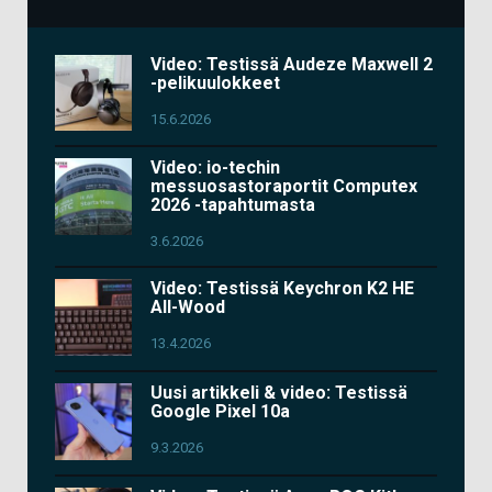
Video: Testissä Audeze Maxwell 2
-pelikuulokkeet
15.6.2026
Video: io-techin
messuosastoraportit Computex
2026 -tapahtumasta
3.6.2026
Video: Testissä Keychron K2 HE
All-Wood
13.4.2026
Uusi artikkeli & video: Testissä
Google Pixel 10a
9.3.2026