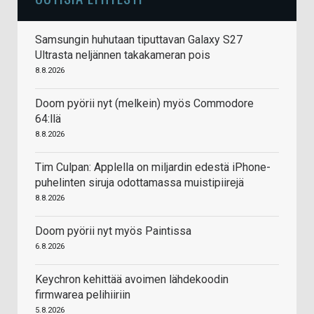
Samsungin huhutaan tiputtavan Galaxy S27
Ultrasta neljännen takakameran pois
8.8.2026
Doom pyörii nyt (melkein) myös Commodore
64:llä
8.8.2026
Tim Culpan: Applella on miljardin edestä iPhone-
puhelinten siruja odottamassa muistipiirejä
8.8.2026
Doom pyörii nyt myös Paintissa
6.8.2026
Keychron kehittää avoimen lähdekoodin
firmwarea pelihiiriin
5.8.2026