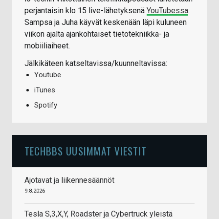
perjantaisin klo 15 live-lähetyksenä
YouTubessa
.
Sampsa ja Juha käyvät keskenään läpi kuluneen
viikon ajalta ajankohtaiset tietotekniikka- ja
mobiiliaiheet.
Jälkikäteen katseltavissa/kuunneltavissa:
Youtube
iTunes
Spotify
TECHBBS UUSIMMAT VIESTIT
Ajotavat ja liikennesäännöt
9.8.2026
Tesla S,3,X,Y, Roadster ja Cybertruck yleistä