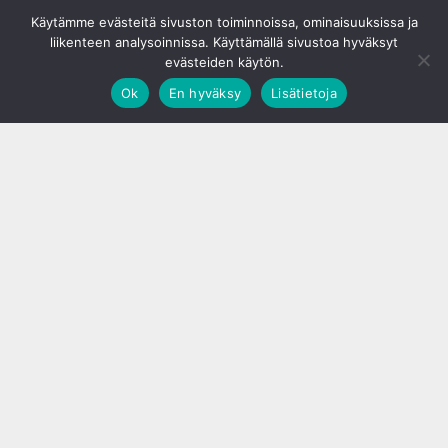
© S&J Media Oy
Käytämme evästeitä sivuston toiminnoissa, ominaisuuksissa ja
liikenteen analysoinnissa. Käyttämällä sivustoa hyväksyt
evästeiden käytön.
Ok
En hyväksy
Lisätietoja
;