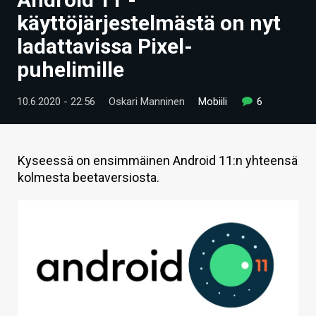
ARTIKKELIT
käyttöjärjestelmästä on nyt
ladattavissa Pixel-
VIDEOT
puhelimille
TECHBBS
10.6.2020 - 22:56
Oskari Manninen
Mobiili
6
TIETOA
HINTA.FI
Kyseessä on ensimmäinen Android 11:n yhteensä
KAUPPA
kolmesta beetaversiosta.
VAIHDA TEEMA
HAKU