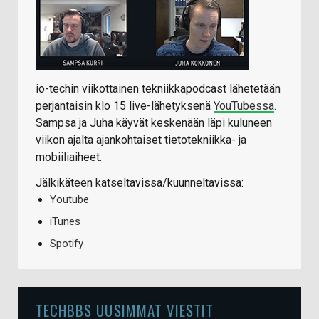
io-techin viikottainen tekniikkapodcast lähetetään
perjantaisin klo 15 live-lähetyksenä
YouTubessa
.
Sampsa ja Juha käyvät keskenään läpi kuluneen
viikon ajalta ajankohtaiset tietotekniikka- ja
mobiiliaiheet.
Jälkikäteen katseltavissa/kuunneltavissa:
Youtube
iTunes
Spotify
TECHBBS UUSIMMAT VIESTIT