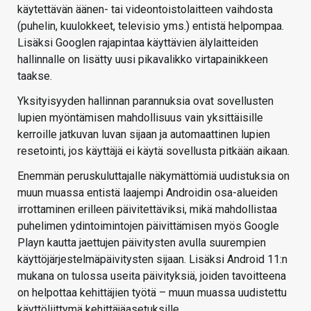
käytettävän äänen- tai videontoistolaitteen vaihdosta
(puhelin, kuulokkeet, televisio yms.) entistä helpompaa.
Lisäksi Googlen rajapintaa käyttävien älylaitteiden
hallinnalle on lisätty uusi pikavalikko virtapainikkeen
taakse.
Yksityisyyden hallinnan parannuksia ovat sovellusten
lupien myöntämisen mahdollisuus vain yksittäisille
kerroille jatkuvan luvan sijaan ja automaattinen lupien
resetointi, jos käyttäjä ei käytä sovellusta pitkään aikaan.
Enemmän peruskuluttajalle näkymättömiä uudistuksia on
muun muassa entistä laajempi Androidin osa-alueiden
irrottaminen erilleen päivitettäviksi, mikä mahdollistaa
puhelimen ydintoimintojen päivittämisen myös Google
Playn kautta jaettujen päivitysten avulla suurempien
käyttöjärjestelmäpäivitysten sijaan. Lisäksi Android 11:n
mukana on tulossa useita päivityksiä, joiden tavoitteena
on helpottaa kehittäjien työtä – muun muassa uudistettu
käyttöliittymä kehittäjäasetuksille.