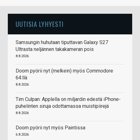
UUTISIA LYHYESTI
Samsungin huhutaan tiputtavan Galaxy S27
Ultrasta neljännen takakameran pois
8.8.2026
Doom pyörii nyt (melkein) myös Commodore
64:llä
8.8.2026
Tim Culpan: Applella on miljardin edestä iPhone-
puhelinten siruja odottamassa muistipiirejä
8.8.2026
Doom pyörii nyt myös Paintissa
6.8.2026