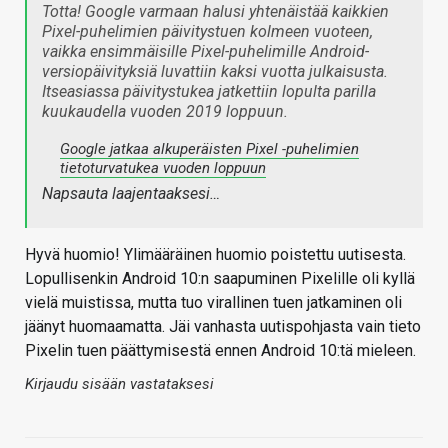
Totta! Google varmaan halusi yhtenäistää kaikkien
Pixel-puhelimien päivitystuen kolmeen vuoteen,
vaikka ensimmäisille Pixel-puhelimille Android-
versiopäivityksiä luvattiin kaksi vuotta julkaisusta.
Itseasiassa päivitystukea jatkettiin lopulta parilla
kuukaudella vuoden 2019 loppuun.
Google jatkaa alkuperäisten Pixel -puhelimien
tietoturvatukea vuoden loppuun
Napsauta laajentaaksesi…
Hyvä huomio! Ylimääräinen huomio poistettu uutisesta.
Lopullisenkin Android 10:n saapuminen Pixelille oli kyllä
vielä muistissa, mutta tuo virallinen tuen jatkaminen oli
jäänyt huomaamatta. Jäi vanhasta uutispohjasta vain tieto
Pixelin tuen päättymisestä ennen Android 10:tä mieleen.
Kirjaudu sisään vastataksesi