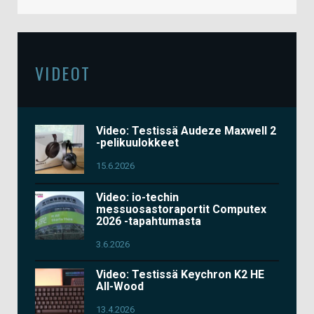
VIDEOT
Video: Testissä Audeze Maxwell 2
-pelikuulokkeet
15.6.2026
Video: io-techin
messuosastoraportit Computex
2026 -tapahtumasta
3.6.2026
Video: Testissä Keychron K2 HE
All-Wood
13.4.2026