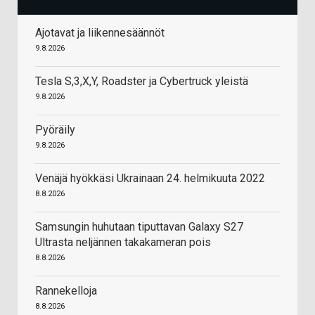
Ajotavat ja liikennesäännöt
9.8.2026
Tesla S,3,X,Y, Roadster ja Cybertruck yleistä
9.8.2026
Pyöräily
9.8.2026
Venäjä hyökkäsi Ukrainaan 24. helmikuuta 2022
8.8.2026
Samsungin huhutaan tiputtavan Galaxy S27
Ultrasta neljännen takakameran pois
8.8.2026
Rannekelloja
8.8.2026