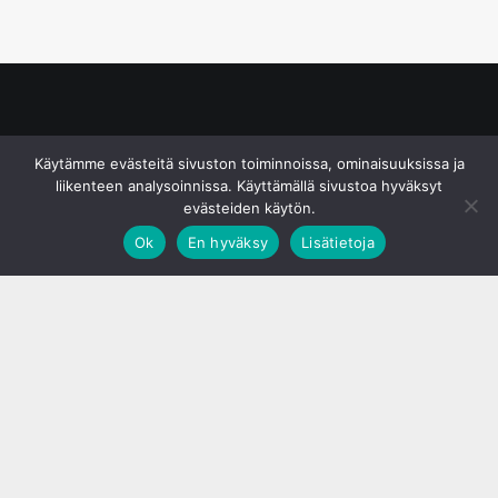
© S&J Media Oy
Käytämme evästeitä sivuston toiminnoissa, ominaisuuksissa ja
liikenteen analysoinnissa. Käyttämällä sivustoa hyväksyt
evästeiden käytön.
Ok
En hyväksy
Lisätietoja
;