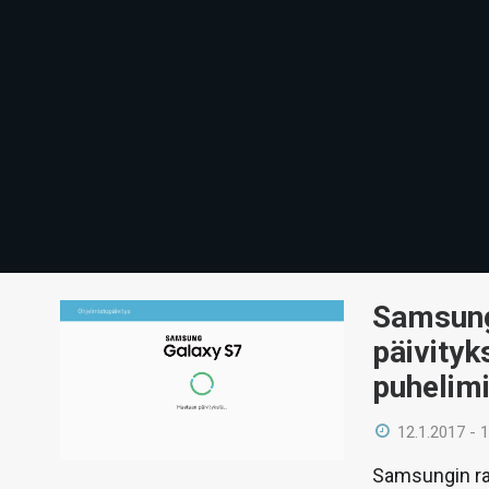
Samsung 
päivityk
puhelimi
12.1.2017 - 
Samsungin rap