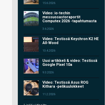
15.6.2026
Video: io-techin
messuosastoraportit
Computex 2026 -tapahtumasta
3.6.2026
Video: Testissä Keychron K2 HE
All-Wood
13.4.2026
Uusi artikkeli & video: Testissä
Google Pixel 10a
9.3.2026
Video: Testissä Asus ROG
Kithara -pelikuulokkeet
11.2.2026