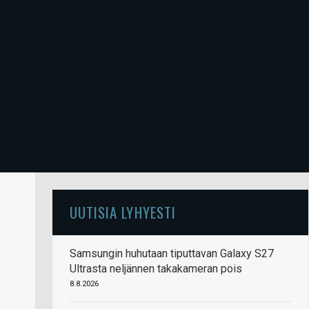
UUTISIA LYHYESTI
Samsungin huhutaan tiputtavan Galaxy S27
Ultrasta neljännen takakameran pois
8.8.2026