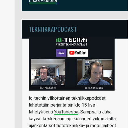
Lisää videoita
TEKNIIKKAPODCAST
io-techin viikottainen tekniikkapodcast
lähetetään perjantaisin klo 15 live-
lähetyksenä
YouTubessa
. Sampsa ja Juha
käyvät keskenään läpi kuluneen viikon ajalta
ajankohtaiset tietotekniikka- ja mobiiliaiheet.