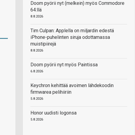
Doom pyörii nyt (melkein) myös Commodore
64:llä
8.8.2026
Tim Culpan: Applella on miljardin edestä
iPhone-puhelinten siruja odottamassa
muistipiirejä
8.8.2026
Doom pyörii nyt myös Paintissa
6.8.2026
Keychron kehittää avoimen lähdekoodin
firmwarea pelihiiriin
5.8.2026
Honor uudisti logonsa
5.8.2026