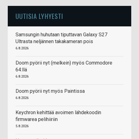
UUTISIA LYHYESTI
Samsungin huhutaan tiputtavan Galaxy S27
Ultrasta neljännen takakameran pois
6.8.2026
Doom pyörii nyt (melkein) myös Commodore
64:llä
6.8.2026
Doom pyörii nyt myös Paintissa
6.8.2026
Keychron kehittää avoimen lähdekoodin
firmwarea pelihiiriin
5.8.2026