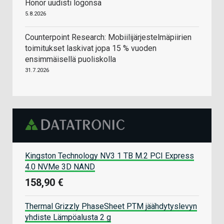
Honor uudisti logonsa
5.8.2026
Counterpoint Research: Mobiilijärjestelmäpiirien
toimitukset laskivat jopa 15 % vuoden
ensimmäisellä puoliskolla
31.7.2026
Kingston Technology NV3 1 TB M.2 PCI Express
4.0 NVMe 3D NAND
158,90 €
Thermal Grizzly PhaseSheet PTM jäähdytyslevyn
yhdiste Lämpöalusta 2 g