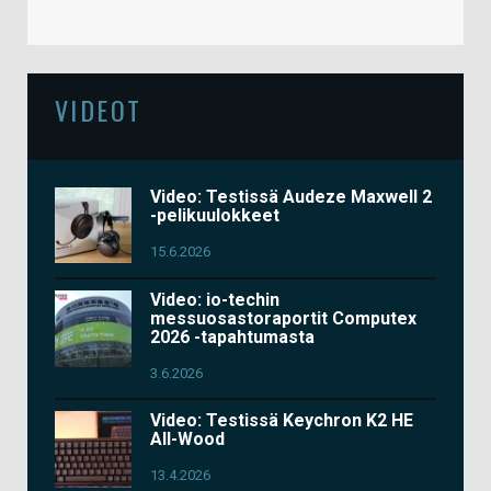
VIDEOT
Video: Testissä Audeze Maxwell 2
-pelikuulokkeet
15.6.2026
Video: io-techin
messuosastoraportit Computex
2026 -tapahtumasta
3.6.2026
Video: Testissä Keychron K2 HE
All-Wood
13.4.2026