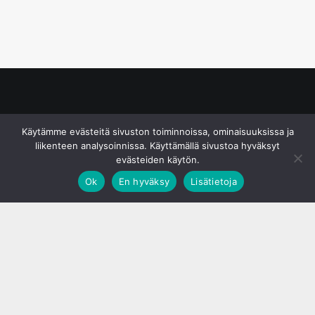
© S&J Media Oy
Käytämme evästeitä sivuston toiminnoissa, ominaisuuksissa ja
liikenteen analysoinnissa. Käyttämällä sivustoa hyväksyt
evästeiden käytön.
Ok
En hyväksy
Lisätietoja
;