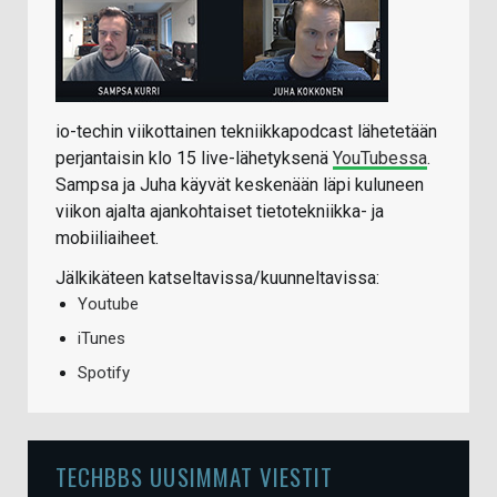
io-techin viikottainen tekniikkapodcast lähetetään
perjantaisin klo 15 live-lähetyksenä
YouTubessa
.
Sampsa ja Juha käyvät keskenään läpi kuluneen
viikon ajalta ajankohtaiset tietotekniikka- ja
mobiiliaiheet.
Jälkikäteen katseltavissa/kuunneltavissa:
Youtube
iTunes
Spotify
TECHBBS UUSIMMAT VIESTIT