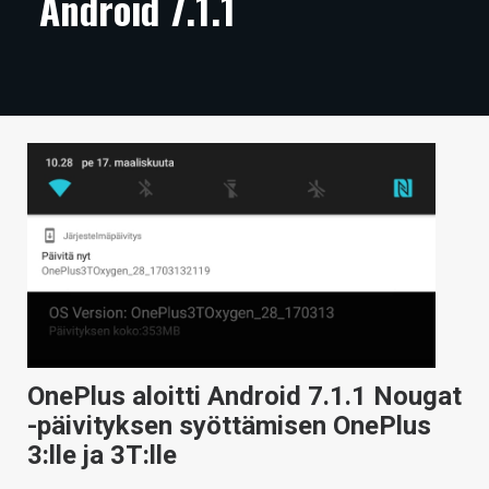
Android 7.1.1
ARTIKKELIT
VIDEOT
TECHBBS
TIETOA
HINTA.FI
KAUPPA
VAIHDA TEEMA
OnePlus aloitti Android 7.1.1 Nougat
HAKU
-päivityksen syöttämisen OnePlus
3:lle ja 3T:lle