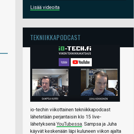
Lisää videoita
TEKNIIKKAPODCAST
io-techin viikottainen tekniikkapodcast
lähetetään perjantaisin klo 15 live-
lähetyksenä
YouTubessa
. Sampsa ja Juha
käyvät keskenään läpi kuluneen viikon ajalta