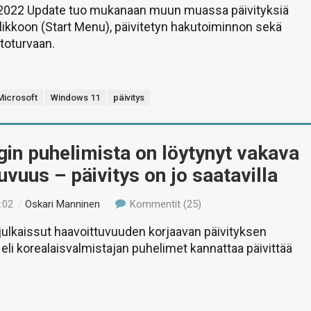
022 Update tuo mukanaan muun muassa päivityksiä
ikkoon (Start Menu), päivitetyn hakutoiminnon sekä
etoturvaan.
Microsoft
Windows 11
päivitys
in puhelimista on löytynyt vakava
uvuus – päivitys on jo saatavilla
:02
/
Oskari Manninen
Kommentit (25)
ulkaissut haavoittuvuuden korjaavan päivityksen
eli korealaisvalmistajan puhelimet kannattaa päivittää