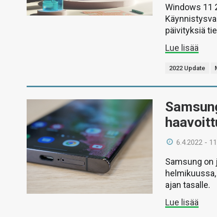
Windows 11 2
Käynnistysval
päivityksiä ti
Lue lisää
2022 Update
Samsung
haavoitt
6.4.2022 - 11
Samsung on j
helmikuussa, 
ajan tasalle.
Lue lisää