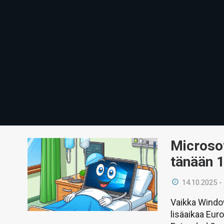
Microsof
tänään 1
14.10.2025 -
Vaikka Window
lisäaikaa Eur