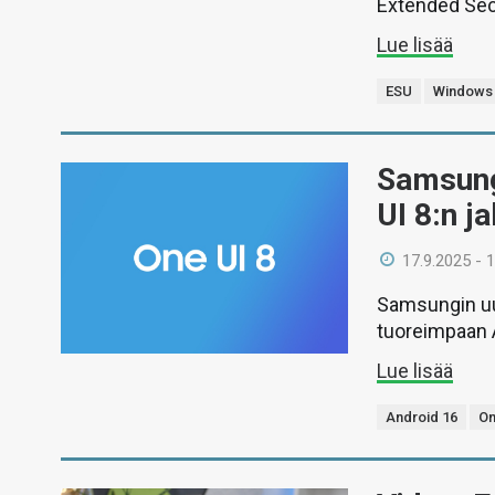
Extended Secu
Lue lisää
ESU
Windows
Samsung 
UI 8:n ja
17.9.2025 - 
Samsungin uus
tuoreimpaan 
Lue lisää
Android 16
On