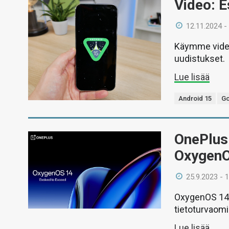
Video: E
12.11.2024 -
Käymme video
uudistukset.
Lue lisää
Android 15
Go
OnePlus 
OxygenO
25.9.2023 - 
OxygenOS 14 
tietoturvaomi
Lue lisää