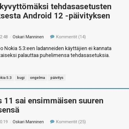
akyvyttömäksi tehdasasetusten
sesta Android 12 -päivityksen
12:48
/
Oskari Manninen
Kommentit (14)
jo Nokia 5.3:een ladanneiden käyttäjien ei kannata
taiseksi palauttaa puhelimensa tehdasasetuksia.
kia 5.3
bugi
ongelma
päivitys
 11 sai ensimmäisen suuren
ksensä
10:19
/
Oskari Manninen
Kommentit (25)