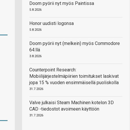
Doom pyörii nyt myös Paintissa
5.8.2026
Honor uudisti logonsa
5.8.2026
Doom pyörii nyt (melkein) myös Commodore
64:llä
3.8.2026
Counterpoint Research:
Mobiilijärjestelmäpiirien toimitukset laskivat
jopa 15 % vuoden ensimmäisellä puoliskolla
31.7.2026
Valve julkaisi Steam Machinen kotelon 3D
CAD -tiedostot avoimeen käyttöön
31.7.2026