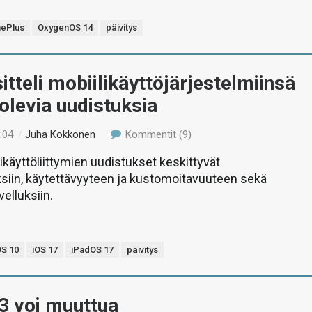
ePlus
OxygenOS 14
päivitys
itteli mobiilikäyttöjärjestelmiinsä
olevia uudistuksia
:04
/
Juha Kokkonen
Kommentit (9)
ikäyttöliittymien uudistukset keskittyvät
ksiin, käytettävyyteen ja kustomoitavuuteen sekä
elluksiin.
S 10
iOS 17
iPadOS 17
päivitys
3 voi muuttua