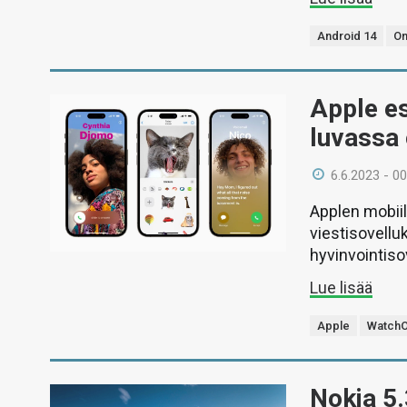
Android 14
On
Apple es
luvassa 
6.6.2023 - 00
Applen mobiil
viestisovellu
hyvinvointisov
Lue lisää
Apple
WatchO
Nokia 5.