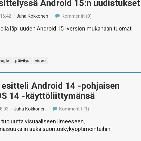
sittelyssä Android 15:n uudistukset
 16:42
/
Juha Kokkonen
Kommentit (0)
lla läpi uuden Android 15 -version mukanaan tuomat
ogle
päivitys
video
esitteli Android 14 -pohjaisen
S 14 -käyttöliittymänsä
18:03
/
Juha Kokkonen
Kommentit (1)
tuo uutta visuaaliseen ilmeeseen,
naisuuksiin sekä suorituskykyoptimointeihin.