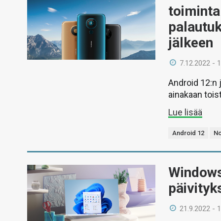
toimint
palautuk
jälkeen
7.12.2022 - 
Android 12:n 
ainakaan tois
Lue lisää
Android 12
No
Windows
päivity
21.9.2022 - 