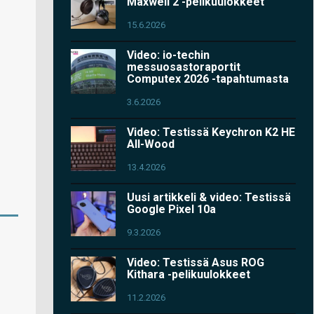
Maxwell 2 -pelikuulokkeet
15.6.2026
Video: io-techin
messuosastoraportit
Computex 2026 -tapahtumasta
3.6.2026
Video: Testissä Keychron K2 HE
All-Wood
13.4.2026
Uusi artikkeli & video: Testissä
Google Pixel 10a
9.3.2026
Video: Testissä Asus ROG
Kithara -pelikuulokkeet
11.2.2026