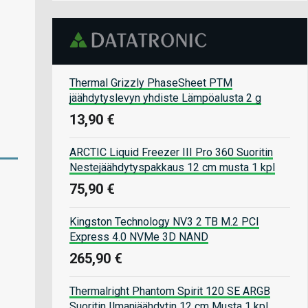
Thermal Grizzly PhaseSheet PTM
jäähdytyslevyn yhdiste Lämpöalusta 2 g
13,90 €
ARCTIC Liquid Freezer III Pro 360 Suoritin
Nestejäähdytyspakkaus 12 cm musta 1 kpl
75,90 €
Kingston Technology NV3 2 TB M.2 PCI
Express 4.0 NVMe 3D NAND
265,90 €
Thermalright Phantom Spirit 120 SE ARGB
Suoritin Ilmanjäähdytin 12 cm Musta 1 kpl