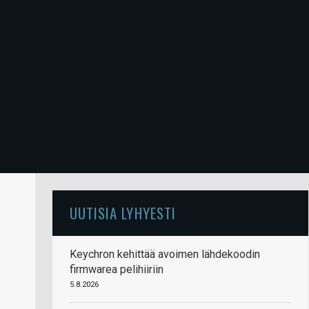
UUTISIA LYHYESTI
Keychron kehittää avoimen lähdekoodin
firmwarea pelihiiriin
5.8.2026