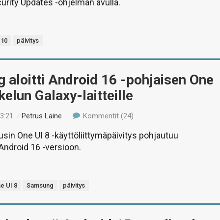
rity Updates -ohjelman avulla.
 10
päivitys
aloitti Android 16 -pohjaisen One
kelun Galaxy-laitteille
13:21
/
Petrus Laine
Kommentit (24)
in One UI 8 -käyttöliittymäpäivitys pohjautuu
Android 16 -versioon.
e UI 8
Samsung
päivitys