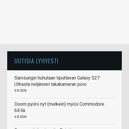
UUTISIA LYHYESTI
Samsungin huhutaan tiputtavan Galaxy S27
Ultrasta neljännen takakameran pois
6.8.2026
Doom pyörii nyt (melkein) myös Commodore
64:llä
6.8.2026