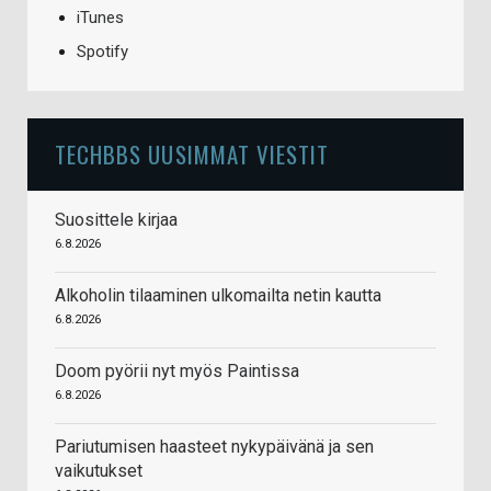
iTunes
Spotify
TECHBBS UUSIMMAT VIESTIT
Suosittele kirjaa
6.8.2026
Alkoholin tilaaminen ulkomailta netin kautta
6.8.2026
Doom pyörii nyt myös Paintissa
6.8.2026
Pariutumisen haasteet nykypäivänä ja sen
vaikutukset