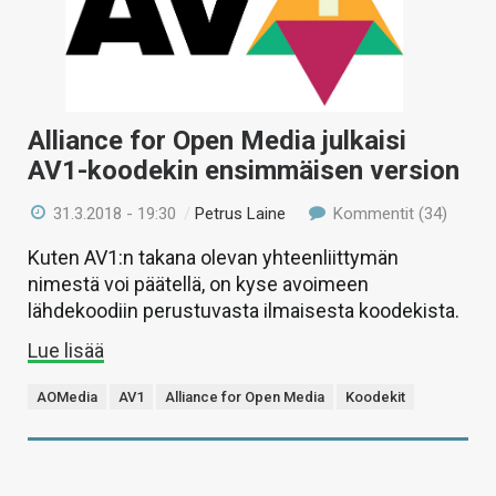
KAUPPA
VAIHDA TEEMA
Alliance for Open Media julkaisi
AV1-koodekin ensimmäisen version
HAKU
31.3.2018 - 19:30
/
Petrus Laine
Kommentit (34)
Kuten AV1:n takana olevan yhteenliittymän
nimestä voi päätellä, on kyse avoimeen
lähdekoodiin perustuvasta ilmaisesta koodekista.
Lue lisää
AOMedia
AV1
Alliance for Open Media
Koodekit