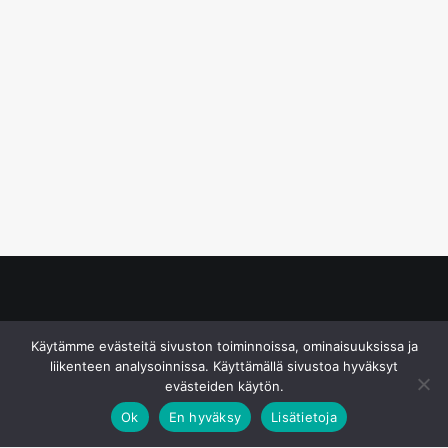
© S&J Media Oy
Käytämme evästeitä sivuston toiminnoissa, ominaisuuksissa ja
liikenteen analysoinnissa. Käyttämällä sivustoa hyväksyt
evästeiden käytön.
Ok
En hyväksy
Lisätietoja