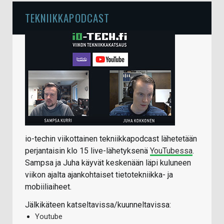
TEKNIIKKAPODCAST
io-techin viikottainen tekniikkapodcast lähetetään
perjantaisin klo 15 live-lähetyksenä
YouTubessa
.
Sampsa ja Juha käyvät keskenään läpi kuluneen
viikon ajalta ajankohtaiset tietotekniikka- ja
mobiiliaiheet.
Jälkikäteen katseltavissa/kuunneltavissa:
Youtube