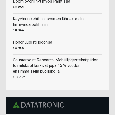
Doom pyörii nyt myös Paintissa
6.8.2026
Keychron kehittää avoimen lähdekoodin
firmwarea pelihiiriin
5.8.2026
Honor uudisti logonsa
5.8.2026
Counterpoint Research: Mobiilijärjestelmäpiirien
toimitukset laskivat jopa 15 % vuoden
ensimmäisellä puoliskolla
31.7.2026