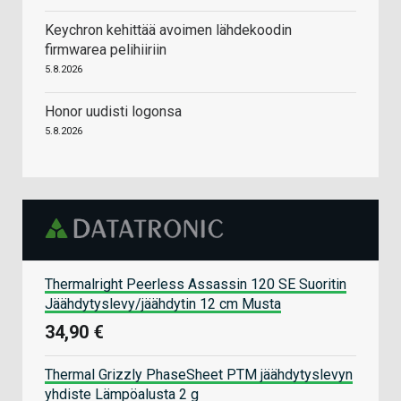
Keychron kehittää avoimen lähdekoodin
firmwarea pelihiiriin
5.8.2026
Honor uudisti logonsa
5.8.2026
Thermalright Peerless Assassin 120 SE Suoritin
Jäähdytyslevy/jäähdytin 12 cm Musta
34,90 €
Thermal Grizzly PhaseSheet PTM jäähdytyslevyn
yhdiste Lämpöalusta 2 g