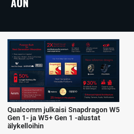
AON
ARTIKKELIT
VIDEOT
TECHBBS
TIETOA
HINTA.FI
KAUPPA
VAIHDA TEEMA
Qualcomm julkaisi Snapdragon W5
HAKU
Gen 1- ja W5+ Gen 1 -alustat
älykelloihin