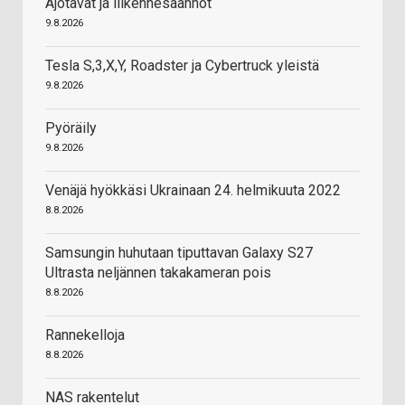
Ajotavat ja liikennesäännöt
9.8.2026
Tesla S,3,X,Y, Roadster ja Cybertruck yleistä
9.8.2026
Pyöräily
9.8.2026
Venäjä hyökkäsi Ukrainaan 24. helmikuuta 2022
8.8.2026
Samsungin huhutaan tiputtavan Galaxy S27
Ultrasta neljännen takakameran pois
8.8.2026
Rannekelloja
8.8.2026
NAS rakentelut