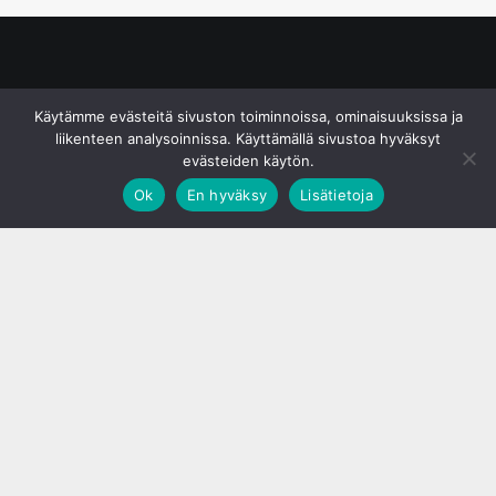
© S&J Media Oy
Käytämme evästeitä sivuston toiminnoissa, ominaisuuksissa ja
liikenteen analysoinnissa. Käyttämällä sivustoa hyväksyt
evästeiden käytön.
Ok
En hyväksy
Lisätietoja
;