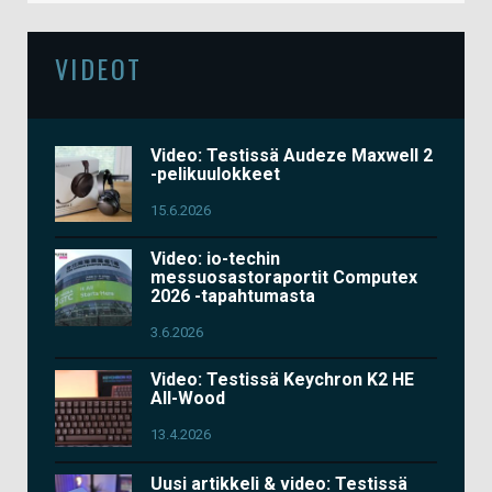
VIDEOT
Video: Testissä Audeze Maxwell 2
-pelikuulokkeet
15.6.2026
Video: io-techin
messuosastoraportit Computex
2026 -tapahtumasta
3.6.2026
Video: Testissä Keychron K2 HE
All-Wood
13.4.2026
Uusi artikkeli & video: Testissä