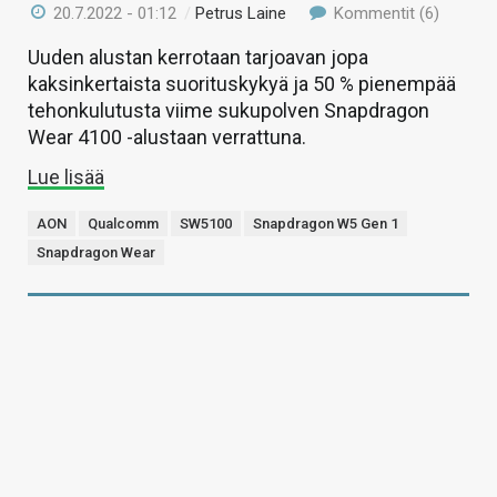
20.7.2022 - 01:12
/
Petrus Laine
Kommentit (6)
Uuden alustan kerrotaan tarjoavan jopa
kaksinkertaista suorituskykyä ja 50 % pienempää
tehonkulutusta viime sukupolven Snapdragon
Wear 4100 -alustaan verrattuna.
Lue lisää
AON
Qualcomm
SW5100
Snapdragon W5 Gen 1
Snapdragon Wear