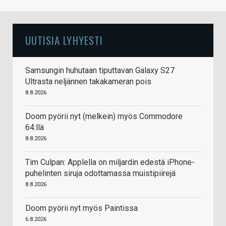
UUTISIA LYHYESTI
Samsungin huhutaan tiputtavan Galaxy S27
Ultrasta neljännen takakameran pois
8.8.2026
Doom pyörii nyt (melkein) myös Commodore
64:llä
8.8.2026
Tim Culpan: Applella on miljardin edestä iPhone-
puhelinten siruja odottamassa muistipiirejä
8.8.2026
Doom pyörii nyt myös Paintissa
6.8.2026