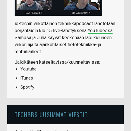
io-techin viikottainen tekniikkapodcast lähetetään
perjantaisin klo 15 live-lähetyksenä
YouTubessa
.
Sampsa ja Juha käyvät keskenään läpi kuluneen
viikon ajalta ajankohtaiset tietotekniikka- ja
mobiiliaiheet.
Jälkikäteen katseltavissa/kuunneltavissa:
Youtube
iTunes
Spotify
TECHBBS UUSIMMAT VIESTIT