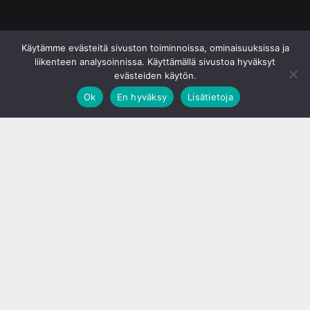
© S&J Media Oy
Käytämme evästeitä sivuston toiminnoissa, ominaisuuksissa ja
liikenteen analysoinnissa. Käyttämällä sivustoa hyväksyt
evästeiden käytön.
Ok
En hyväksy
Lisätietoja
;