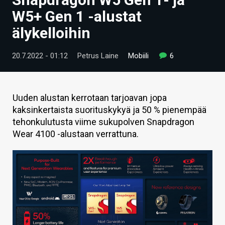
ARTIKKELIT
W5+ Gen 1 -alustat
älykelloihin
VIDEOT
TECHBBS
20.7.2022 - 01:12
Petrus Laine
Mobiili
6
TIETOA
HINTA.FI
Uuden alustan kerrotaan tarjoavan jopa
kaksinkertaista suorituskykyä ja 50 % pienempää
KAUPPA
tehonkulutusta viime sukupolven Snapdragon
Wear 4100 -alustaan verrattuna.
VAIHDA TEEMA
HAKU