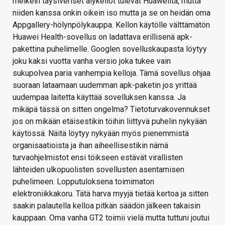
melkein täysiveriset älykellot tulevat Huaweilta, mutta
niiden kanssa onkin oikein iso mutta ja se on heidän oma
Appgallery-hölynpölykauppa. Kellon käytölle välttämätön
Huawei Health-sovellus on ladattava erillisenä apk-
pakettina puhelimelle. Googlen sovelluskaupasta löytyy
joku kaksi vuotta vanha versio joka tukee vain
sukupolvea paria vanhempia kelloja. Tämä sovellus ohjaa
suoraan lataamaan uudemman apk-paketin jos yrittää
uudempaa laitetta käyttää sovelluksen kanssa. Ja
mikäpä tässä on sitten ongelma? Tietoturvakovennukset
jos on mikään etäisestikin töihin liittyvä puhelin nykyään
käytössä. Näitä löytyy nykyään myös pienemmistä
organisaatioista ja ihan aiheellisestikin nämä
turvaohjelmistot ensi töikseen estävät virallisten
lähteiden ulkopuolisten sovellusten asentamisen
puhelimeen. Lopputuloksena toimimaton
elektroniikkakoru. Tätä harva myyjä tietää kertoa ja sitten
saakin palautella kelloa pitkän säädön jälkeen takaisin
kauppaan. Oma vanha GT2 toimii vielä mutta tuttuni joutui