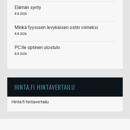
Elämän synty
8.8.2026
Minkä fyysisen levykäisen ostin viimeksi
8.8.2026
PC:lle optinen ulostulo
8.8.2026
HINTA.FI HINTAVERTAILU
Hinta.fi hintavertailu