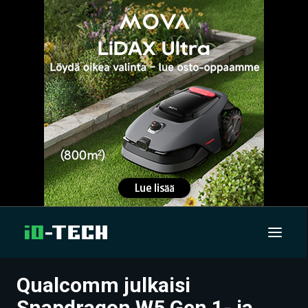
Qualcomm julkaisi
UUTISET
Snapdragon W5 Gen 1- ja