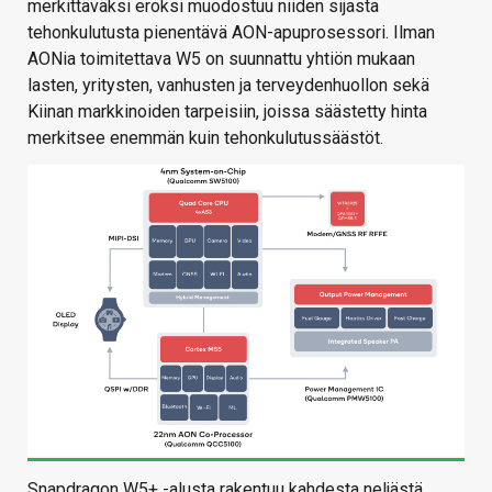
merkittäväksi eroksi muodostuu niiden sijasta
tehonkulutusta pienentävä AON-apuprosessori. Ilman
AONia toimitettava W5 on suunnattu yhtiön mukaan
lasten, yritysten, vanhusten ja terveydenhuollon sekä
Kiinan markkinoiden tarpeisiin, joissa säästetty hinta
merkitsee enemmän kuin tehonkulutussäästöt.
Snapdragon W5+ -alusta rakentuu kahdesta neljästä