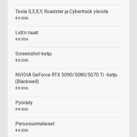
Tesla S,3,X,Y, Roadster ja Cybertruck yleistä
8.8.2026
Lidl:n ruuat
8.8.2026
Screenshot-ketju
8.8.2026
NVIDIA GeForce RTX 5090/5080/5070 Ti -ketju
(Blackwell)
8.8.2026
Pyöräily
8.8.2026
Perussuomalaiset
8.8.2026