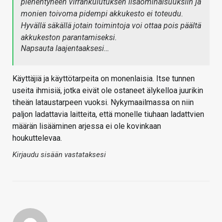
pienentyneen virrankulutuksen lisäominaisuuksiin ja
monien toivoma pidempi akkukesto ei toteudu.
Hyvällä säkällä jotain toimintoja voi ottaa pois päältä
akkukeston parantamiseksi.
Napsauta laajentaaksesi…
Käyttäjiä ja käyttötarpeita on monenlaisia. Itse tunnen
useita ihmisiä, jotka eivät ole ostaneet älykelloa juurikin
tiheän lataustarpeen vuoksi. Nykymaailmassa on niin
paljon ladattavia laitteita, että monelle tiuhaan ladattvien
määrän lisääminen arjessa ei ole kovinkaan
houkuttelevaa.
Kirjaudu sisään vastataksesi