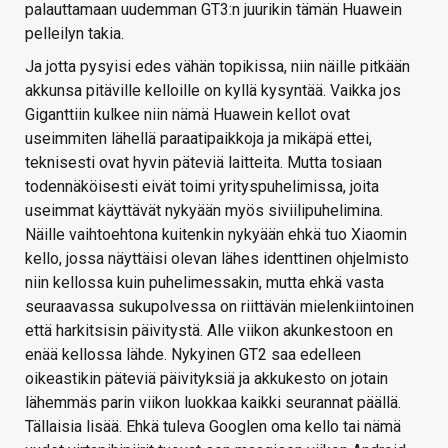
palauttamaan uudemman GT3:n juurikin tämän Huawein
pelleilyn takia.
Ja jotta pysyisi edes vähän topikissa, niin näille pitkään
akkunsa pitäville kelloille on kyllä kysyntää. Vaikka jos
Giganttiin kulkee niin nämä Huawein kellot ovat
useimmiten lähellä paraatipaikkoja ja mikäpä ettei,
teknisesti ovat hyvin päteviä laitteita. Mutta tosiaan
todennäköisesti eivät toimi yrityspuhelimissa, joita
useimmat käyttävät nykyään myös siviilipuhelimina.
Näille vaihtoehtona kuitenkin nykyään ehkä tuo Xiaomin
kello, jossa näyttäisi olevan lähes identtinen ohjelmisto
niin kellossa kuin puhelimessakin, mutta ehkä vasta
seuraavassa sukupolvessa on riittävän mielenkiintoinen
että harkitsisin päivitystä. Alle viikon akunkestoon en
enää kellossa lähde. Nykyinen GT2 saa edelleen
oikeastikin päteviä päivityksiä ja akkukesto on jotain
lähemmäs parin viikon luokkaa kaikki seurannat päällä.
Tällaisia lisää. Ehkä tuleva Googlen oma kello tai nämä