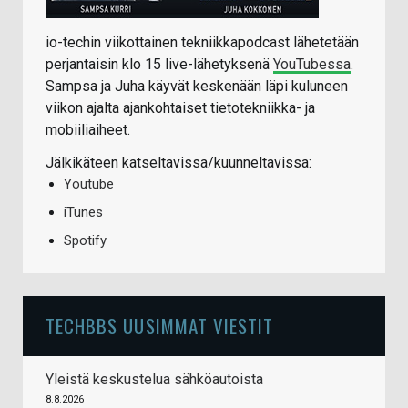
io-techin viikottainen tekniikkapodcast lähetetään
perjantaisin klo 15 live-lähetyksenä
YouTubessa
.
Sampsa ja Juha käyvät keskenään läpi kuluneen
viikon ajalta ajankohtaiset tietotekniikka- ja
mobiiliaiheet.
Jälkikäteen katseltavissa/kuunneltavissa:
Youtube
iTunes
Spotify
TECHBBS UUSIMMAT VIESTIT
Yleistä keskustelua sähköautoista
8.8.2026