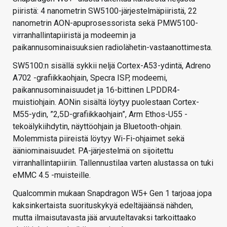
piiristä: 4 nanometrin SW5100-järjestelmäpiiristä, 22
nanometrin AON-apuprosessorista sekä PMW5100-
virranhallintapiiristä ja modeemin ja
paikannusominaisuuksien radiolähetin-vastaanottimesta.
SW5100:n sisällä sykkii neljä Cortex-A53-ydintä, Adreno
A702 -grafiikkaohjain, Specra ISP, modeemi,
paikannusominaisuudet ja 16-bittinen LPDDR4-
muistiohjain. AONin sisältä löytyy puolestaan Cortex-
M55-ydin, ”2,5D-grafiikkaohjain”, Arm Ethos-U55 -
tekoälykiihdytin, näyttöohjain ja Bluetooth-ohjain.
Molemmista piireistä löytyy Wi-Fi-ohjaimet sekä
ääniominaisuudet. PA-järjestelmä on sijoitettu
virranhallintapiiriin. Tallennustilaa varten alustassa on tuki
eMMC 4.5 -muisteille.
Qualcommin mukaan Snapdragon W5+ Gen 1 tarjoaa jopa
kaksinkertaista suorituskykyä edeltäjäänsä nähden,
mutta ilmaisutavasta jää arvuuteltavaksi tarkoittaako