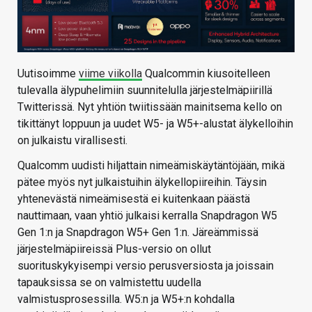
Uutisoimme
viime viikolla
Qualcommin kiusoitelleen
tulevalla älypuhelimiin suunnitelulla järjestelmäpiirillä
Twitterissä. Nyt yhtiön twiitissään mainitsema kello on
tikittänyt loppuun ja uudet W5- ja W5+-alustat älykelloihin
on julkaistu virallisesti.
Qualcomm uudisti hiljattain nimeämiskäytäntöjään, mikä
pätee myös nyt julkaistuihin älykellopiireihin. Täysin
yhtenevästä nimeämisestä ei kuitenkaan päästä
nauttimaan, vaan yhtiö julkaisi kerralla Snapdragon W5
Gen 1:n ja Snapdragon W5+ Gen 1:n. Järeämmissä
järjestelmäpiireissä Plus-versio on ollut
suorituskykyisempi versio perusversiosta ja joissain
tapauksissa se on valmistettu uudella
valmistusprosessilla. W5:n ja W5+:n kohdalla