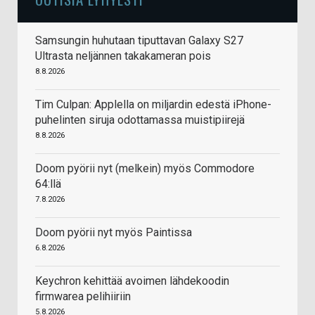
Samsungin huhutaan tiputtavan Galaxy S27
Ultrasta neljännen takakameran pois
8.8.2026
Tim Culpan: Applella on miljardin edestä iPhone-
puhelinten siruja odottamassa muistipiirejä
8.8.2026
Doom pyörii nyt (melkein) myös Commodore
64:llä
7.8.2026
Doom pyörii nyt myös Paintissa
6.8.2026
Keychron kehittää avoimen lähdekoodin
firmwarea pelihiiriin
5.8.2026