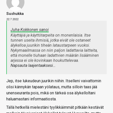
Sushukka
22.7.2022
Juha Kokkonen sanoi
Käyttäjiä ja käyttötarpeita on monenlaisia. Itse
tunnen useita ihmisiä, jotka eivät ole ostaneet
älykelloa juurikin tiheän lataustarpeen vuoksi.
Nykymaailmassa on niin paljon ladattavia laitteita,
että monelle tiuhaan ladattvien määrän lisääminen
arjessa ei ole kovinkaan houkuttelevaa.
Napsauta laajentaaksesi…
Jep, itse lukeudeun juurikin niihin. Itselleni vaivattomin
olisi kännykän tapaan yölataus, mutta silloin taas jää
unenseuranta pois, mikä on tärkeä osa älykelloltani
haluamastani informaatiosta.
Tällä hetkellä mielestäni tyylikkäimmät pitkään kestävät