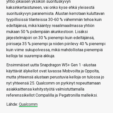
yhtiö jokaisen yksikön suorituskyvyn
kaksinkertaistuneen, vai onko kyse ehkä yleisestä
suorituskyvyn paranemista. Alustan kerrotaan kuluttavan
tyypillisissä tilanteissa 30-60 % vähemmän tehoa kuin
edeltäjänsä, mikä kääntyy reaalimaailmassa yhtiön
mukaan 50 % pidempään akunkestoon. Lisäksi
järjestelmäpiiri on 30 % pienempi kuin edeltäjänsä,
piirisarja 35 % pienempi ja niiden piirilevy 40 % pienempi
kuin viime sukupolvessa, mikä mahdollistaa pienempiä
kelloja tai suurempia akkuja.
Ensimmäiset uutta Snapdragon W5+ Gen 1 -alustaa
käyttävät älykellot ovat luvassa Mobvoilta ja Oppolta,
mutta yhteensä alustaan perustuvia kelloja on tulossa jo
nyt yhteensä 25. Qualcomm on pyrkinyt nopeuttamaan
asiakkaittensa kehitystyötä valmistuttamalla
referenssikellot Compalilla ja Pegatronilla malleiksi.
Lähde:
Qualcomm