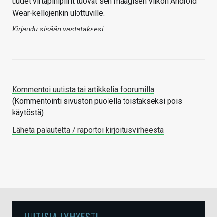
uudet virtapihipiirit tuovat sen maagisen viikon Android
Wear-kellojenkin ulottuville.
Kirjaudu sisään vastataksesi
Kommentoi uutista tai artikkelia foorumilla
(Kommentointi sivuston puolella toistakseksi pois
käytöstä)
Lähetä palautetta / raportoi kirjoitusvirheestä
UUTISIA LYHYESTI