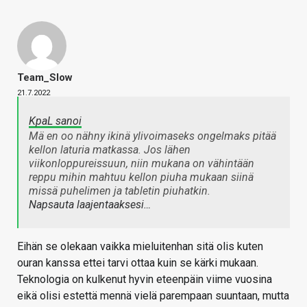
Team_Slow
21.7.2022
KpaL sanoi
Mä en oo nähny ikinä ylivoimaseks ongelmaks pitää
kellon laturia matkassa. Jos lähen
viikonloppureissuun, niin mukana on vähintään
reppu mihin mahtuu kellon piuha mukaan siinä
missä puhelimen ja tabletin piuhatkin.
Napsauta laajentaaksesi…
Eihän se olekaan vaikka mieluitenhan sitä olis kuten
ouran kanssa ettei tarvi ottaa kuin se kärki mukaan.
Teknologia on kulkenut hyvin eteenpäin viime vuosina
eikä olisi estettä mennä vielä parempaan suuntaan, mutta