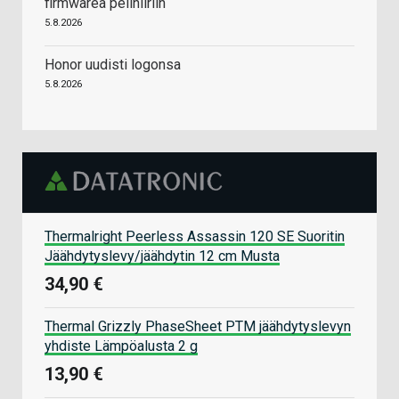
firmwarea pelihiiriin
5.8.2026
Honor uudisti logonsa
5.8.2026
Thermalright Peerless Assassin 120 SE Suoritin
Jäähdytyslevy/jäähdytin 12 cm Musta
34,90 €
Thermal Grizzly PhaseSheet PTM jäähdytyslevyn
yhdiste Lämpöalusta 2 g
13,90 €