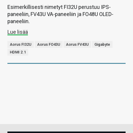
Esimerkillisesti nimetyt FI32U perustuu IPS-
paneeliin, FV43U VA-paneeliin ja FO48U OLED-
paneeliin.
Lue lisää
Aorus FI32U
Aorus FO43U
Aorus FV43U
Gigabyte
HDMI 2.1