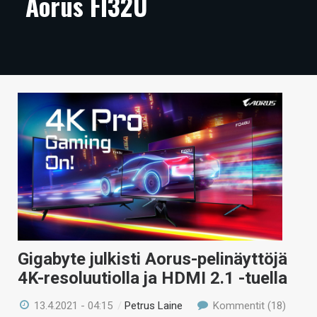
Aorus FI32U
ARTIKKELIT
VIDEOT
TECHBBS
TIETOA
HINTA.FI
KAUPPA
VAIHDA TEEMA
Gigabyte julkisti Aorus-pelinäyttöjä
HAKU
4K-resoluutiolla ja HDMI 2.1 -tuella
13.4.2021 - 04:15
/
Petrus Laine
Kommentit (18)