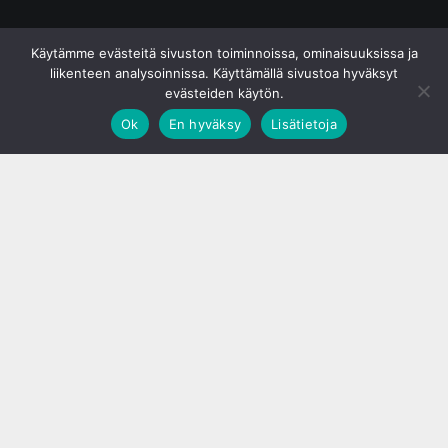
© S&J Media Oy
Käytämme evästeitä sivuston toiminnoissa, ominaisuuksissa ja
liikenteen analysoinnissa. Käyttämällä sivustoa hyväksyt
evästeiden käytön.
Ok
En hyväksy
Lisätietoja
;