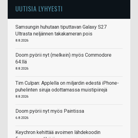
UUTISIA LYHYESTI
Samsungin huhutaan tiputtavan Galaxy S27
Ultrasta neljännen takakameran pois
8.8.2026
Doom pyörii nyt (melkein) myös Commodore
64:llä
8.8.2026
Tim Culpan: Applella on miljardin edestä iPhone-
puhelinten siruja odottamassa muistipiirejä
8.8.2026
Doom pyörii nyt myös Paintissa
6.8.2026
Keychron kehittää avoimen lähdekoodin