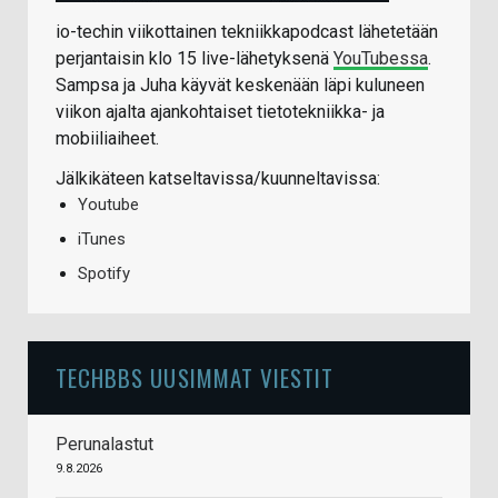
io-techin viikottainen tekniikkapodcast lähetetään
perjantaisin klo 15 live-lähetyksenä
YouTubessa
.
Sampsa ja Juha käyvät keskenään läpi kuluneen
viikon ajalta ajankohtaiset tietotekniikka- ja
mobiiliaiheet.
Jälkikäteen katseltavissa/kuunneltavissa:
Youtube
iTunes
Spotify
TECHBBS UUSIMMAT VIESTIT
Perunalastut
9.8.2026