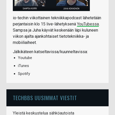
io-techin viikottainen tekniikkapodcast lähetetään
perjantaisin klo 15 live-lähetyksenä
YouTubessa
.
Sampsa ja Juha käyvät keskenään läpi kuluneen
viikon ajalta ajankohtaiset tietotekniikka- ja
mobiiliaiheet.
Jälkikäteen katseltavissa/kuunneltavissa:
Youtube
iTunes
Spotify
TECHBBS UUSIMMAT VIESTIT
Yleistä keskustelua sähköautoista