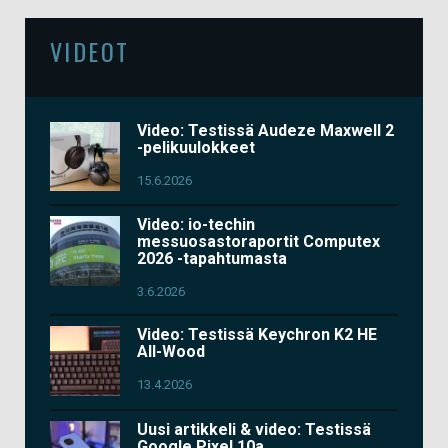
VIDEOT
Video: Testissä Audeze Maxwell 2
-pelikuulokkeet
15.6.2026
Video: io-techin
messuosastoraportit Computex
2026 -tapahtumasta
3.6.2026
Video: Testissä Keychron K2 HE
All-Wood
13.4.2026
Uusi artikkeli & video: Testissä
Google Pixel 10a