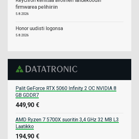
Keychron kehittää avoimen lähdekoodin
firmwarea pelihiiriin
5.8.2026
Honor uudisti logonsa
5.8.2026
Palit GeForce RTX 5060 Infinity 2 OC NVIDIA 8
GB GDDR7
449,90 €
AMD Ryzen 7 5700X suoritin 3,4 GHz 32 MB L3
Laatikko
194,90 €