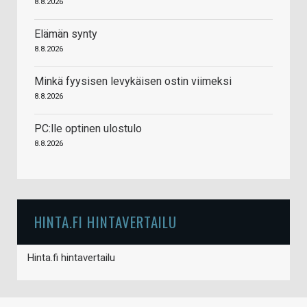
8.8.2026
Elämän synty
8.8.2026
Minkä fyysisen levykäisen ostin viimeksi
8.8.2026
PC:lle optinen ulostulo
8.8.2026
HINTA.FI HINTAVERTAILU
Hinta.fi hintavertailu