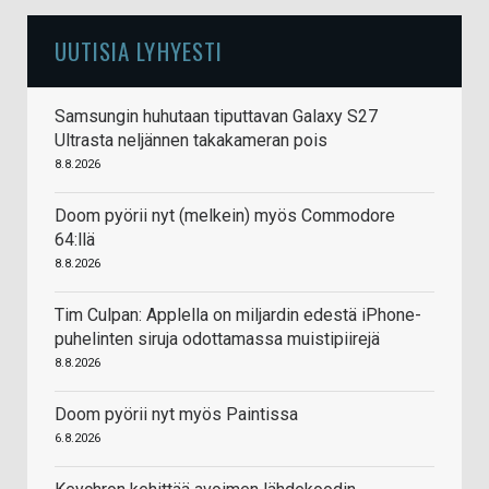
UUTISIA LYHYESTI
Samsungin huhutaan tiputtavan Galaxy S27
Ultrasta neljännen takakameran pois
8.8.2026
Doom pyörii nyt (melkein) myös Commodore
64:llä
8.8.2026
Tim Culpan: Applella on miljardin edestä iPhone-
puhelinten siruja odottamassa muistipiirejä
8.8.2026
Doom pyörii nyt myös Paintissa
6.8.2026