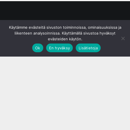
© S&J Media Oy
Käytämme evästeitä sivuston toiminnoissa, ominaisuuksissa ja
liikenteen analysoinnissa. Käyttämällä sivustoa hyväksyt
evästeiden käytön.
Ok
En hyväksy
Lisätietoja
;