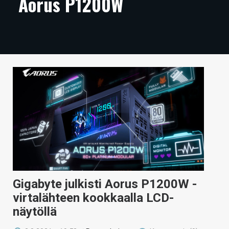
Aorus P1200W
ARTIKKELIT
VIDEOT
TECHBBS
TIETOA
HINTA.FI
KAUPPA
VAIHDA TEEMA
Gigabyte julkisti Aorus P1200W -
HAKU
virtalähteen kookkaalla LCD-
näytöllä