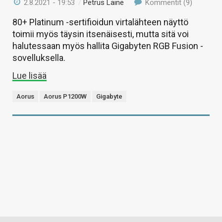
2.8.2021 - 19:53
/
Petrus Laine
Kommentit (9)
80+ Platinum -sertifioidun virtalähteen näyttö
toimii myös täysin itsenäisesti, mutta sitä voi
halutessaan myös hallita Gigabyten RGB Fusion -
sovelluksella.
Lue lisää
Aorus
Aorus P1200W
Gigabyte