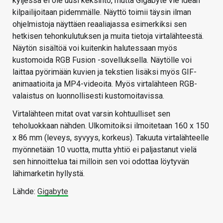
kyljessä ei ole uusi keksintö, mutta Gigabyte vie idean
kilpailijoitaan pidemmälle. Näyttö toimii täysin ilman
ohjelmistoja näyttäen reaaliajassa esimerkiksi sen
hetkisen tehonkulutuksen ja muita tietoja virtalähteestä.
Näytön sisältöä voi kuitenkin halutessaan myös
kustomoida RGB Fusion -sovelluksella. Näytölle voi
laittaa pyörimään kuvien ja tekstien lisäksi myös GIF-
animaatioita ja MP4-videoita. Myös virtalähteen RGB-
valaistus on luonnollisesti kustomoitavissa.
Virtalähteen mitat ovat varsin kohtuulliset sen
teholuokkaan nähden. Ulkomitoiksi ilmoitetaan 160 x 150
x 86 mm (leveys, syvyys, korkeus). Takuuta virtalähteelle
myönnetään 10 vuotta, mutta yhtiö ei paljastanut vielä
sen hinnoittelua tai milloin sen voi odottaa löytyvän
lähimarketin hyllystä.
Lähde:
Gigabyte