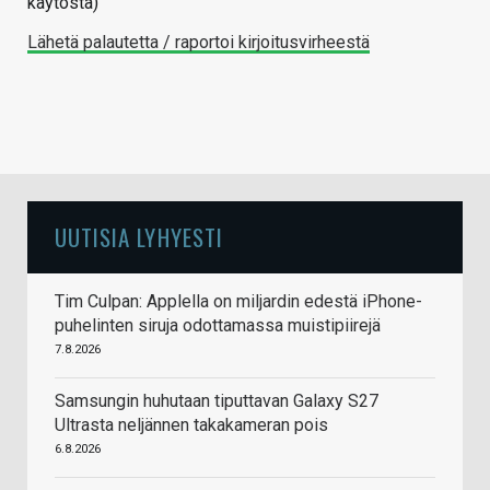
käytöstä)
Lähetä palautetta / raportoi kirjoitusvirheestä
UUTISIA LYHYESTI
Tim Culpan: Applella on miljardin edestä iPhone-
puhelinten siruja odottamassa muistipiirejä
7.8.2026
Samsungin huhutaan tiputtavan Galaxy S27
Ultrasta neljännen takakameran pois
6.8.2026