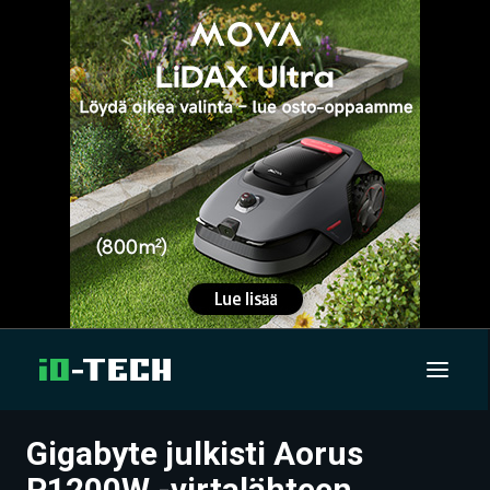
Gigabyte julkisti Aorus
UUTISET
P1200W -virtalähteen