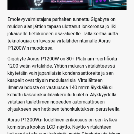
Emolevyvalmistajana parhaiten tunnettu Gigabyte on
muiden alan jättien tapaan ulottanut lonkeronsa jo liki
jokaiselle tietokoneen osa-alueelle. Tällä kertaa uutta
teknologiaa on luvassa virtalähderintamalle Aorus
P1200W:n muodossa.
Gigabyte Aorus P1200W on 80+ Platinum -sertifioitu
1200 watin virtalähde. Yhtiön mukaan virtalähteessä
käytetään vain japanilaisia kondensaattoreita ja sen
kaapelit ovat täysin modulaarisia. Virtalähteen
ilmanvaihdosta on vastuussa 140 mm:n älykkääksi
kehuttu kaksoiskuulalaakeroitu tuuletin. Älykkyydellä
viitataan tuulettimen nopeuden automaattiseen
ohjaukseen sen hetkisen tehonkulutuksen perusteella.
Aorus P1200W:n todellinen erikoisuus on sen kylkeä
komistava kookas LCD-näyttö. Näyttö virtalähteen