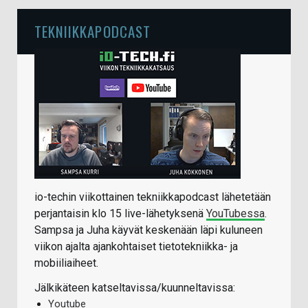
TEKNIIKKAPODCAST
io-techin viikottainen tekniikkapodcast lähetetään
perjantaisin klo 15 live-lähetyksenä
YouTubessa
.
Sampsa ja Juha käyvät keskenään läpi kuluneen
viikon ajalta ajankohtaiset tietotekniikka- ja
mobiiliaiheet.
Jälkikäteen katseltavissa/kuunneltavissa:
Youtube