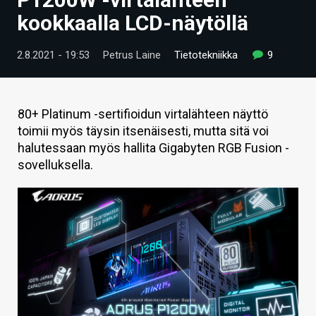
ARTIKKELIT
kookkaalla LCD-näytöllä
VIDEOT
2.8.2021 - 19:53
Petrus Laine
Tietotekniikka
9
TECHBBS
TIETOA
80+ Platinum -sertifioidun virtalähteen näyttö
toimii myös täysin itsenäisesti, mutta sitä voi
HINTA.FI
halutessaan myös hallita Gigabyten RGB Fusion -
sovelluksella.
KAUPPA
VAIHDA TEEMA
HAKU