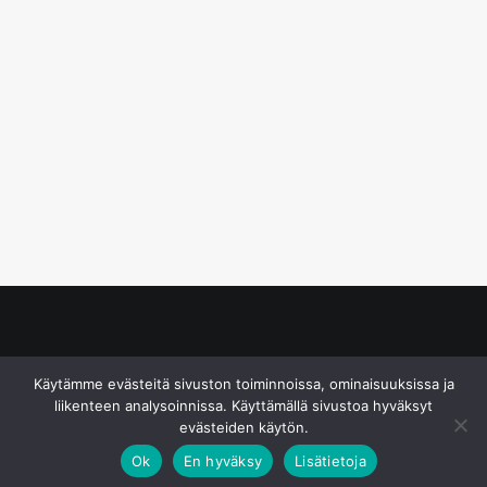
© S&J Media Oy
Käytämme evästeitä sivuston toiminnoissa, ominaisuuksissa ja
liikenteen analysoinnissa. Käyttämällä sivustoa hyväksyt
evästeiden käytön.
Ok
En hyväksy
Lisätietoja