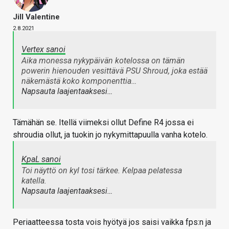
Jill Valentine
2.8.2021
Vertex sanoi
Aika monessa nykypäivän kotelossa on tämän
powerin hienouden vesittävä PSU Shroud, joka estää
näkemästä koko komponenttia…
Napsauta laajentaaksesi…
Tämähän se. Itellä viimeksi ollut Define R4 jossa ei
shroudia ollut, ja tuokin jo nykymittapuulla vanha kotelo.
KpaL sanoi
Toi näyttö on kyl tosi tärkee. Kelpaa pelatessa
katella.
Napsauta laajentaaksesi…
Periaatteessa tosta vois hyötyä jos saisi vaikka fps:n ja