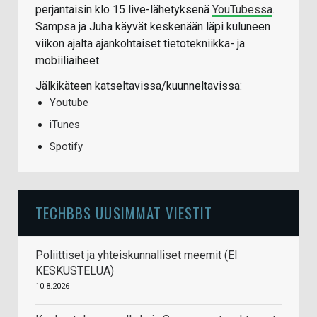
perjantaisin klo 15 live-lähetyksenä
YouTubessa
.
Sampsa ja Juha käyvät keskenään läpi kuluneen
viikon ajalta ajankohtaiset tietotekniikka- ja
mobiiliaiheet.
Jälkikäteen katseltavissa/kuunneltavissa:
Youtube
iTunes
Spotify
TECHBBS UUSIMMAT VIESTIT
Poliittiset ja yhteiskunnalliset meemit (EI
KESKUSTELUA)
10.8.2026