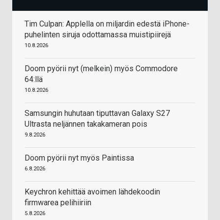
Tim Culpan: Applella on miljardin edestä iPhone-
puhelinten siruja odottamassa muistipiirejä
10.8.2026
Doom pyörii nyt (melkein) myös Commodore
64:llä
10.8.2026
Samsungin huhutaan tiputtavan Galaxy S27
Ultrasta neljännen takakameran pois
9.8.2026
Doom pyörii nyt myös Paintissa
6.8.2026
Keychron kehittää avoimen lähdekoodin
firmwarea pelihiiriin
5.8.2026