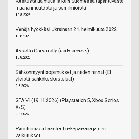
Keskustelua muualla kuin Suomessa tapahtuvasta
maahanmuutosta ja sen ilmiöistä
10.8.2026
Venäjä hyökkäsi Ukrainaan 24. helmikuuta 2022
10.8.2026
Assetto Corsa rally (early access)
10.8.2026
Sähkönmyyntisopimukset ja niiden hinnat (EI
yleistä sähkökeskustelua!)
9.8.2026
GTA VI (19.11.2026) (Playstation 5, Xbox Series
X/S)
9.8.2026
Pariutumisen haasteet nykypäivänä ja sen
vaikutukset