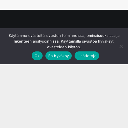
© S&J Media Oy
Käytämme evästeitä sivuston toiminnoissa, ominaisuuksissa ja
liikenteen analysoinnissa. Käyttämällä sivustoa hyväksyt
evästeiden käytön.
Ok
En hyväksy
Lisätietoja
;