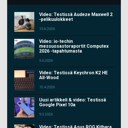
Video: Testissä Audeze Maxwell 2
-pelikuulokkeet
15.6.2026
Video: io-techin
messuosastoraportit Computex
2026 -tapahtumasta
3.6.2026
Video: Testissä Keychron K2 HE
All-Wood
13.4.2026
Uusi artikkeli & video: Testissä
Google Pixel 10a
9.3.2026
Video: Testissä Asus ROG Kithara