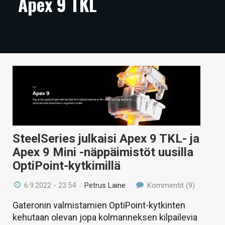
Apex 9 TKL
ARTIKKELIT
VIDEOT
TECHBBS
TIETOA
HINTA.FI
KAUPPA
SteelSeries julkaisi Apex 9 TKL- ja
VAIHDA TEEMA
Apex 9 Mini -näppäimistöt uusilla
OptiPoint-kytkimillä
6.9.2022 - 23:54
/
Petrus Laine
Kommentit (9)
HAKU
Gateronin valmistamien OptiPoint-kytkinten
kehutaan olevan jopa kolmanneksen kilpailevia