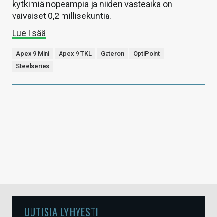
kytkimiä nopeampia ja niiden vasteaika on
vaivaiset 0,2 millisekuntia.
Lue lisää
Apex 9 Mini
Apex 9 TKL
Gateron
OptiPoint
Steelseries
UUTISIA LYHYESTI