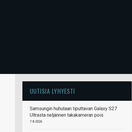
UUTISIA LYHYESTI
Samsungin huhutaan tiputtavan Galaxy S27
Ultrasta neljännen takakameran pois
7.8.2026