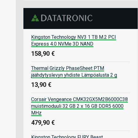
Kingston Technology NV3 1 TB M.2 PCI
Express 4.0 NVMe 3D NAND
158,90 €
Thermal Grizzly PhaseSheet PTM
jäähdytyslevyn yhdiste Lämpöalusta 2 g
13,90 €
Corsair Vengeance CMK32GX5M2B6000C38
muistimoduuli 32 GB 2 x 16 GB DDR5 6000
MHz
479,90 €
Kingston Technology FURY Beast