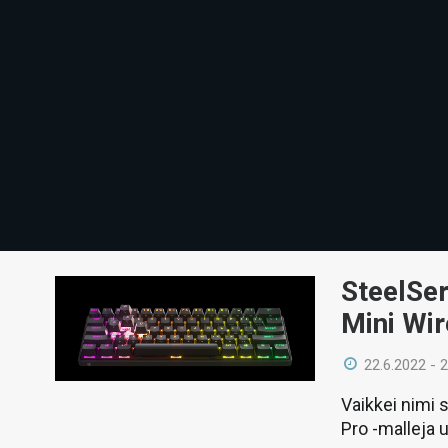
SteelSer
Mini Wir
22.6.2022 - 
Vaikkei nimi 
Pro -malleja