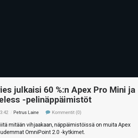
ies julkaisi 60 %:n Apex Pro Mini ja
eless -pelinäppäimistöt
23:42
/
Petrus Laine
Kommentit (0)
siitä mitään vihjaakaan, näppäimistöissä on muita Apex
 uudemmat OmniPoint 2.0 -kytkimet.