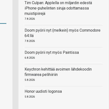
Tim Culpan: Applella on miljardin edestä
iPhone-puhelinten siruja odottamassa
muistipiirejä
7.8.2026
Doom pyörii nyt (melkein) myös Commodore
64:llä
7.8.2026
Doom pyörii nyt myös Paintissa
6.8.2026
Keychron kehittää avoimen lähdekoodin
firmwarea pelihiiriin
5.8.2026
Honor uudisti logonsa
5.8.2026