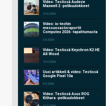
Video: Testissä Audeze
Maxwell 2 -pelikuulokkeet
15.6.2026
Video: io-techin
messuosastoraportit
Computex 2026 -tapahtumasta
3.6.2026
Video: Testissä Keychron K2 HE
All-Wood
13.4.2026
Uusi artikkeli & video: Testissä
Google Pixel 10a
9.3.2026
Video: Testissä Asus ROG
Kithara -pelikuulokkeet
11.2.2026