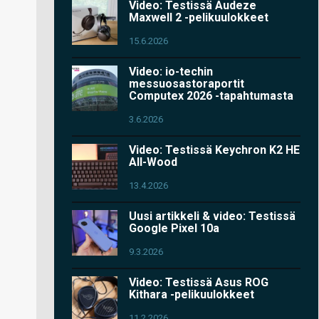
Video: Testissä Audeze
Maxwell 2 -pelikuulokkeet
15.6.2026
Video: io-techin
messuosastoraportit
Computex 2026 -tapahtumasta
3.6.2026
Video: Testissä Keychron K2 HE
All-Wood
13.4.2026
Uusi artikkeli & video: Testissä
Google Pixel 10a
9.3.2026
Video: Testissä Asus ROG
Kithara -pelikuulokkeet
11.2.2026