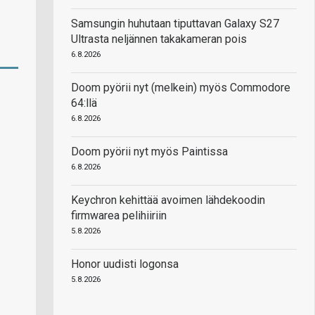
Samsungin huhutaan tiputtavan Galaxy S27
Ultrasta neljännen takakameran pois
6.8.2026
Doom pyörii nyt (melkein) myös Commodore
64:llä
6.8.2026
Doom pyörii nyt myös Paintissa
6.8.2026
Keychron kehittää avoimen lähdekoodin
firmwarea pelihiiriin
5.8.2026
Honor uudisti logonsa
5.8.2026