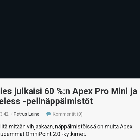
ies julkaisi 60 %:n Apex Pro Mini ja
eless -pelinäppäimistöt
23:42
/
Petrus Laine
Kommentit (0)
siitä mitään vihjaakaan, näppäimistöissä on muita Apex
 uudemmat OmniPoint 2.0 -kytkimet.