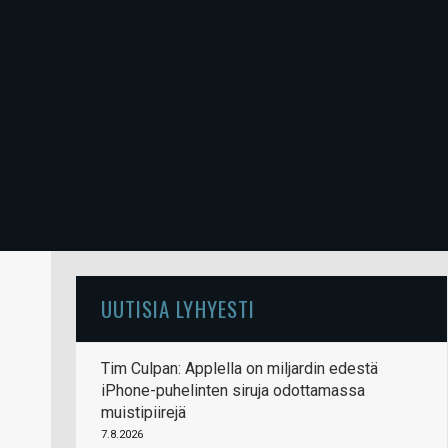
UUTISIA LYHYESTI
Tim Culpan: Applella on miljardin edestä
iPhone-puhelinten siruja odottamassa
muistipiirejä
7.8.2026