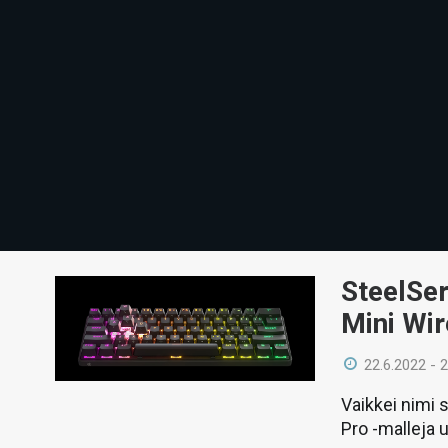
SteelSer
Mini Wir
22.6.2022 - 
Vaikkei nimi 
Pro -malleja