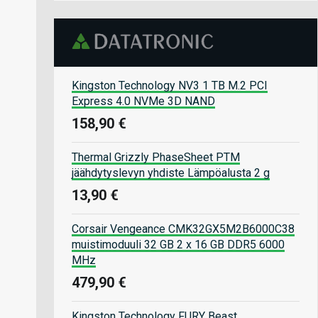
Kingston Technology NV3 1 TB M.2 PCI
Express 4.0 NVMe 3D NAND
158,90 €
Thermal Grizzly PhaseSheet PTM
jäähdytyslevyn yhdiste Lämpöalusta 2 g
13,90 €
Corsair Vengeance CMK32GX5M2B6000C38
muistimoduuli 32 GB 2 x 16 GB DDR5 6000
MHz
479,90 €
Kingston Technology FURY Beast