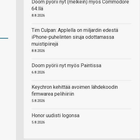
Doom pyörii nyt (melkein) myös Commodore
64:llä
8.8.2026
Tim Culpan: Applella on miljardin edestä
iPhone-puhelinten siruja odottamassa
muistipiirejä
8.8.2026
Doom pyörii nyt myös Paintissa
6.8.2026
Keychron kehittää avoimen lähdekoodin
firmwarea pelihiiriin
5.8.2026
Honor uudisti logonsa
5.8.2026