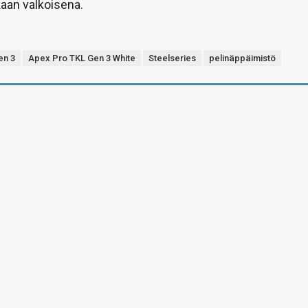
an valkoisena.
en 3
Apex Pro TKL Gen 3 White
Steelseries
pelinäppäimistö