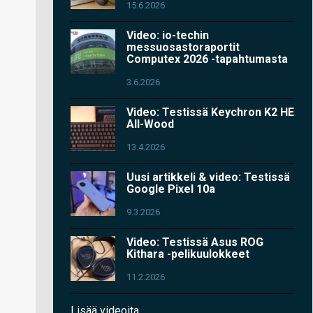
15.6.2026
Video: io-techin
messuosastoraportit
Computex 2026 -tapahtumasta
3.6.2026
Video: Testissä Keychron K2 HE
All-Wood
13.4.2026
Uusi artikkeli & video: Testissä
Google Pixel 10a
9.3.2026
Video: Testissä Asus ROG
Kithara -pelikuulokkeet
11.2.2026
Lisää videoita