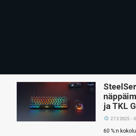
SteelSer
näppäim
ja TKL G
27.3.2025 - 
60 %:n kokolu