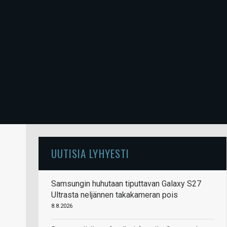
UUTISIA LYHYESTI
Samsungin huhutaan tiputtavan Galaxy S27
Ultrasta neljännen takakameran pois
8.8.2026