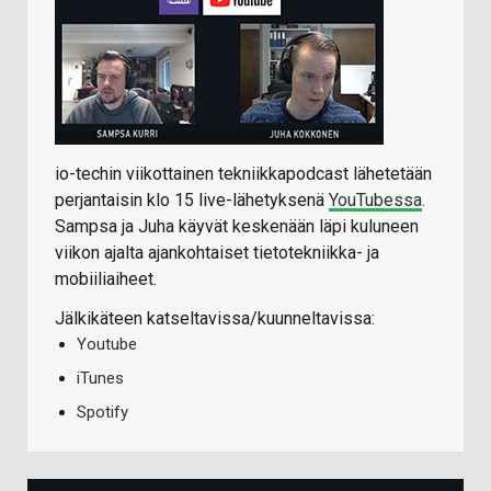
io-techin viikottainen tekniikkapodcast lähetetään
perjantaisin klo 15 live-lähetyksenä
YouTubessa
.
Sampsa ja Juha käyvät keskenään läpi kuluneen
viikon ajalta ajankohtaiset tietotekniikka- ja
mobiiliaiheet.
Jälkikäteen katseltavissa/kuunneltavissa:
Youtube
iTunes
Spotify