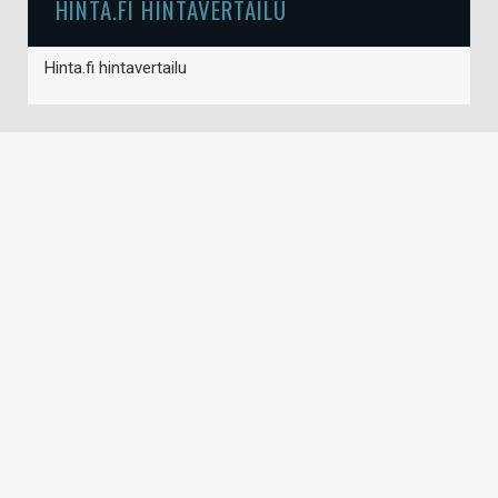
HINTA.FI HINTAVERTAILU
Hinta.fi hintavertailu