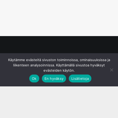
© S&J Media Oy
Käytämme evästeitä sivuston toiminnoissa, ominaisuuksissa ja
liikenteen analysoinnissa. Käyttämällä sivustoa hyväksyt
evästeiden käytön.
Ok
En hyväksy
Lisätietoja
;