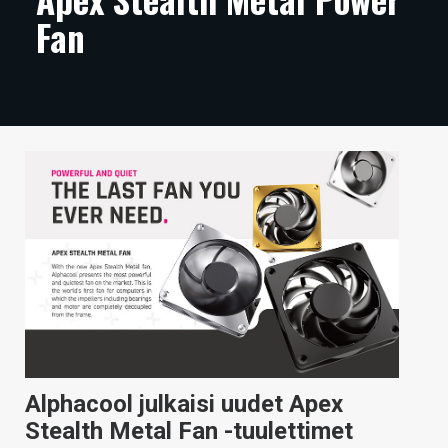
Fan
ARTIKKELIT
VIDEOT
TECHBBS
TIETOA
HINTA.FI
KAUPPA
VAIHDA TEEMA
HAKU
Alphacool julkaisi uudet Apex
Stealth Metal Fan -tuulettimet