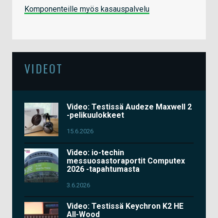
Komponenteille myös kasauspalvelu
VIDEOT
Video: Testissä Audeze Maxwell 2
-pelikuulokkeet
15.6.2026
Video: io-techin
messuosastoraportit Computex
2026 -tapahtumasta
3.6.2026
Video: Testissä Keychron K2 HE
All-Wood