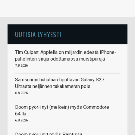
UUTISIA LYHYESTI
Tim Culpan: Applella on miljardin edestä iPhone-
puhelinten siruja odottamassa muistipiirejä
7.8.2026
Samsungin huhutaan tiputtavan Galaxy S27
Ultrasta neljännen takakameran pois
6.8.2026
Doom pyörii nyt (melkein) myös Commodore
64:llä
6.8.2026
Doom pyörii nyt myös Paintissa