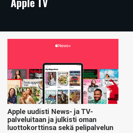
Apple TV
ARTIKKELIT
VIDEOT
TECHBBS
TIETOA
HINTA.FI
KAUPPA
VAIHDA TEEMA
Apple uudisti News- ja TV-
HAKU
palveluitaan ja julkisti oman
luottokorttinsa sekä pelipalvelun