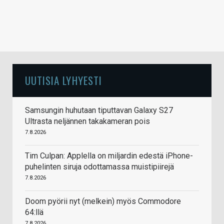
UUTISIA LYHYESTI
Samsungin huhutaan tiputtavan Galaxy S27
Ultrasta neljännen takakameran pois
7.8.2026
Tim Culpan: Applella on miljardin edestä iPhone-
puhelinten siruja odottamassa muistipiirejä
7.8.2026
Doom pyörii nyt (melkein) myös Commodore
64:llä
7.8.2026