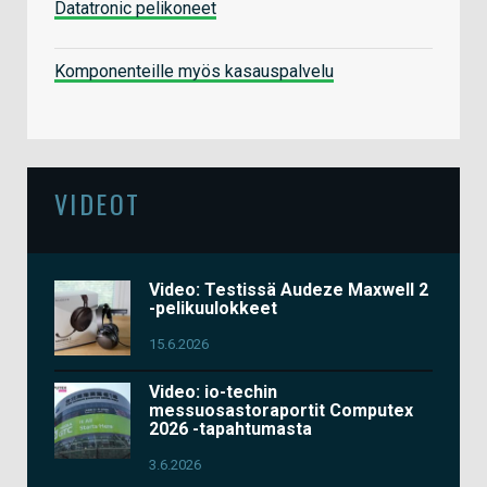
Datatronic pelikoneet
Komponenteille myös kasauspalvelu
VIDEOT
Video: Testissä Audeze Maxwell 2
-pelikuulokkeet
15.6.2026
Video: io-techin
messuosastoraportit Computex
2026 -tapahtumasta
3.6.2026