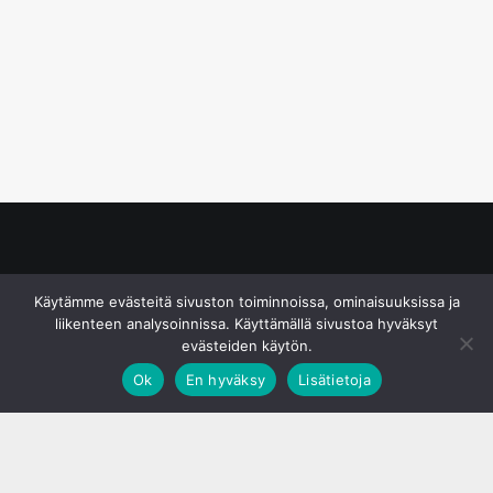
© S&J Media Oy
Käytämme evästeitä sivuston toiminnoissa, ominaisuuksissa ja
liikenteen analysoinnissa. Käyttämällä sivustoa hyväksyt
evästeiden käytön.
Ok
En hyväksy
Lisätietoja
;