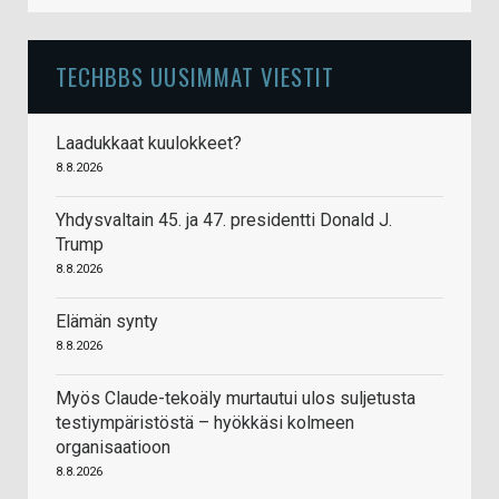
TECHBBS UUSIMMAT VIESTIT
Laadukkaat kuulokkeet?
8.8.2026
Yhdysvaltain 45. ja 47. presidentti Donald J.
Trump
8.8.2026
Elämän synty
8.8.2026
Myös Claude-tekoäly murtautui ulos suljetusta
testiympäristöstä – hyökkäsi kolmeen
organisaatioon
8.8.2026