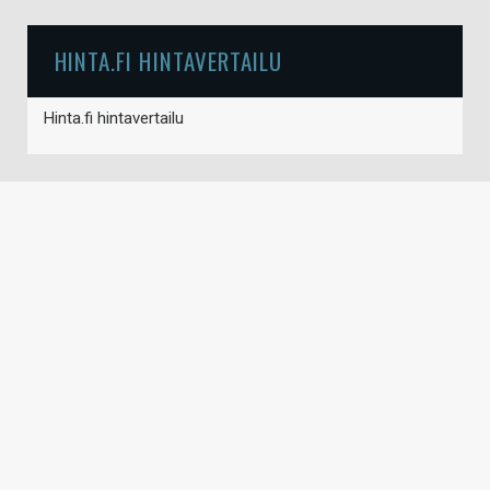
HINTA.FI HINTAVERTAILU
Hinta.fi hintavertailu