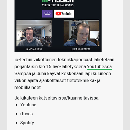
io-techin viikottainen tekniikkapodcast lähetetään
perjantaisin klo 15 live-lähetyksenä
YouTubessa
.
Sampsa ja Juha käyvät keskenään läpi kuluneen
viikon ajalta ajankohtaiset tietotekniikka- ja
mobiiliaiheet.
Jälkikäteen katseltavissa/kuunneltavissa:
Youtube
iTunes
Spotify