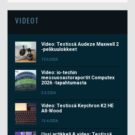
VIDEOT
Video: Testissä Audeze Maxwell 2
-pelikuulokkeet
15.6.2026
Video: io-techin
messuosastoraportit Computex
2026 -tapahtumasta
3.6.2026
Video: Testissä Keychron K2 HE
All-Wood
13.4.2026
Uusi artikkeli & video: Testissä