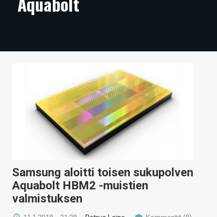
Aquabolt
ARTIKKELIT
VIDEOT
TECHBBS
TIETOA
HINTA.FI
KAUPPA
VAIHDA TEEMA
Samsung aloitti toisen sukupolven
HAKU
Aquabolt HBM2 -muistien
valmistuksen