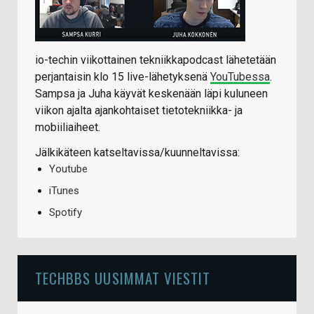
io-techin viikottainen tekniikkapodcast lähetetään
perjantaisin klo 15 live-lähetyksenä
YouTubessa
.
Sampsa ja Juha käyvät keskenään läpi kuluneen
viikon ajalta ajankohtaiset tietotekniikka- ja
mobiiliaiheet.
Jälkikäteen katseltavissa/kuunneltavissa:
Youtube
iTunes
Spotify
TECHBBS UUSIMMAT VIESTIT