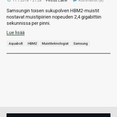
11.1.2018 - 21:28
/
Petrus Laine
Kommentit (8)
Samsungin toisen sukupolven HBM2-muistit
nostavat muistipiirien nopeuden 2,4 gigabittiin
sekunnissa per pinni.
Lue lisää
Aquabolt
HBM2
Muistiteknologiat
Samsung