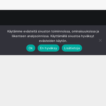
© S&J Media Oy
Käytämme evästeitä sivuston toiminnoissa, ominaisuuksissa ja
liikenteen analysoinnissa. Käyttämällä sivustoa hyväksyt
evästeiden käytön.
Ok
En hyväksy
Lisätietoja
;