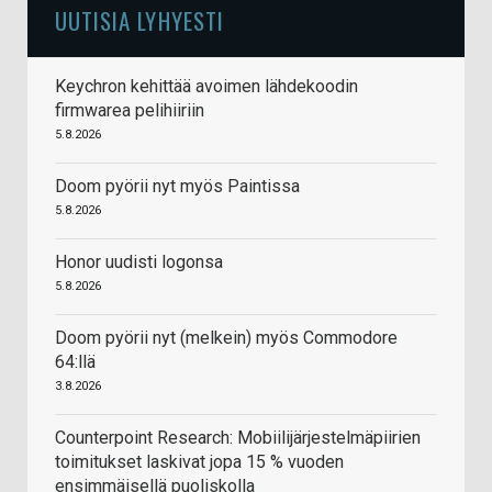
UUTISIA LYHYESTI
Keychron kehittää avoimen lähdekoodin
firmwarea pelihiiriin
5.8.2026
Doom pyörii nyt myös Paintissa
5.8.2026
Honor uudisti logonsa
5.8.2026
Doom pyörii nyt (melkein) myös Commodore
64:llä
3.8.2026
Counterpoint Research: Mobiilijärjestelmäpiirien
toimitukset laskivat jopa 15 % vuoden
ensimmäisellä puoliskolla