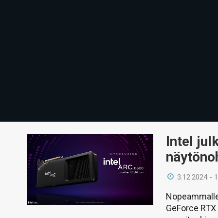
Intel ju
näytöno
3.12.2024 - 
Nopeammalle 
GeForce RTX 4