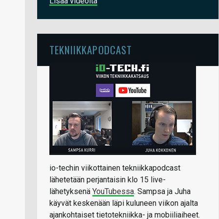
Lisää videoita
TEKNIIKKAPODCAST
io-techin viikottainen tekniikkapodcast
lähetetään perjantaisin klo 15 live-
lähetyksenä
YouTubessa
. Sampsa ja Juha
käyvät keskenään läpi kuluneen viikon ajalta
ajankohtaiset tietotekniikka- ja mobiiliaiheet.