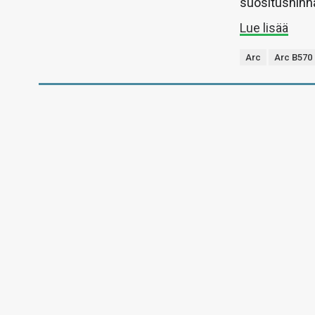
suositushinna
Lue lisää
Arc
Arc B570