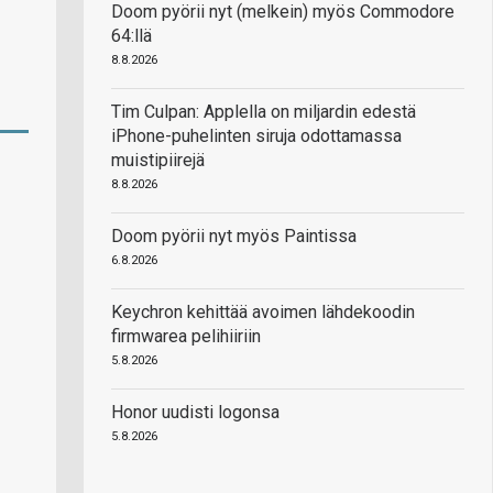
Doom pyörii nyt (melkein) myös Commodore
64:llä
8.8.2026
Tim Culpan: Applella on miljardin edestä
iPhone-puhelinten siruja odottamassa
muistipiirejä
8.8.2026
Doom pyörii nyt myös Paintissa
6.8.2026
Keychron kehittää avoimen lähdekoodin
firmwarea pelihiiriin
5.8.2026
Honor uudisti logonsa
5.8.2026