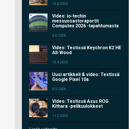
15.6.2026
Video: io-techin
messuosastoraportit
Computex 2026 -tapahtumasta
3.6.2026
Video: Testissä Keychron K2 HE
All-Wood
13.4.2026
Uusi artikkeli & video: Testissä
Google Pixel 10a
9.3.2026
Video: Testissä Asus ROG
Kithara -pelikuulokkeet
11.2.2026