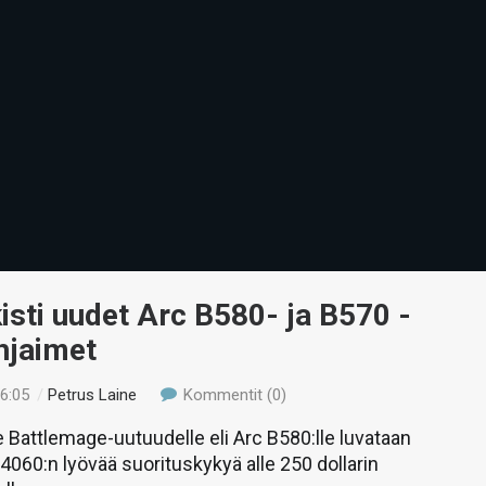
lkisti uudet Arc B580- ja B570 -
hjaimet
16:05
/
Petrus Laine
Kommentit (0)
Battlemage-uutuudelle eli Arc B580:lle luvataan
060:n lyövää suorituskykyä alle 250 dollarin