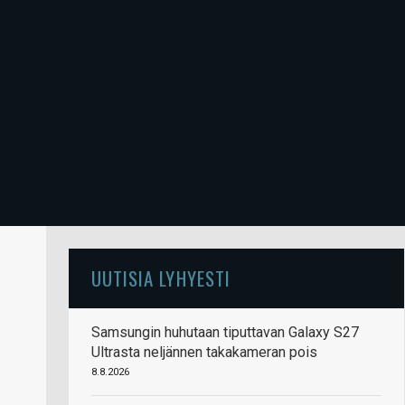
UUTISIA LYHYESTI
Samsungin huhutaan tiputtavan Galaxy S27
Ultrasta neljännen takakameran pois
8.8.2026