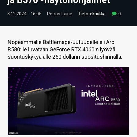
ARTIKKELIT
3.12.2024 - 16:05
Petrus Laine
Tietotekniikka
0
VIDEOT
TECHBBS
Nopeammalle Battlemage-uutuudelle eli Arc
TIETOA
B580:lle luvataan GeForce RTX 4060:n lyövää
suorituskykyä alle 250 dollarin suositushinnalla.
HINTA.FI
KAUPPA
VAIHDA TEEMA
HAKU