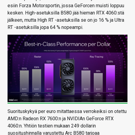
esiin Forza Motorsportin, jossa GeForcen muisti loppuu
kesken. High-asetuksilla B580 jää hieman RTX 4060:stä
jälkeen, mutta High RT -asetuksilla se on jo 16 % ja Ultra
RT -asetuksilla jopa 64 % nopeampi.
Suorituskykyä per euro mitattaessa verrokeiksi on otettu
AMD:n Radeon RX 7600:n ja NVIDIAn GeForce RTX
4060:n. Yhtiön testien mukaan 249 dollarin
suositushinnalla varustettu Arc B580 tarjoaa