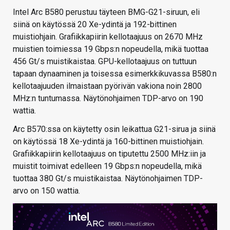
Intel Arc B580 perustuu täyteen BMG-G21-siruun, eli
siinä on käytössä 20 Xe-ydintä ja 192-bittinen
muistiohjain. Grafiikkapiirin kellotaajuus on 2670 MHz
muistien toimiessa 19 Gbps:n nopeudella, mikä tuottaa
456 Gt/s muistikaistaa. GPU-kellotaajuus on tuttuun
tapaan dynaaminen ja toisessa esimerkkikuvassa B580:n
kellotaajuuden ilmaistaan pyörivän vakiona noin 2800
MHz:n tuntumassa. Näytönohjaimen TDP-arvo on 190
wattia.
Arc B570:ssa on käytetty osin leikattua G21-sirua ja siinä
on käytössä 18 Xe-ydintä ja 160-bittinen muistiohjain.
Grafiikkapiirin kellotaajuus on tiputettu 2500 MHz:iin ja
muistit toimivat edelleen 19 Gbps:n nopeudella, mikä
tuottaa 380 Gt/s muistikaistaa. Näytönohjaimen TDP-
arvo on 150 wattia.