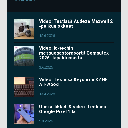
Video: Testissä Audeze Maxwell 2
-pelikuulokkeet
15.6.2026
Video: io-techin
messuosastoraportit Computex
2026 -tapahtumasta
3.6.2026
Video: Testissä Keychron K2 HE
All-Wood
13.4.2026
Uusi artikkeli & video: Testissä
Google Pixel 10a
9.3.2026