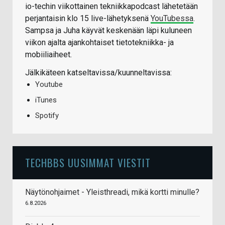
io-techin viikottainen tekniikkapodcast lähetetään
perjantaisin klo 15 live-lähetyksenä
YouTubessa
.
Sampsa ja Juha käyvät keskenään läpi kuluneen
viikon ajalta ajankohtaiset tietotekniikka- ja
mobiiliaiheet.
Jälkikäteen katseltavissa/kuunneltavissa:
Youtube
iTunes
Spotify
TECHBBS UUSIMMAT VIESTIT
Näytönohjaimet - Yleisthreadi, mikä kortti minulle?
6.8.2026