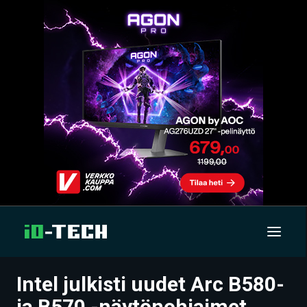
Intel julkisti uudet Arc B580-
UUTISET
ja B570 -näytönohjaimet