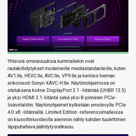
Yhteisiä ominaisuuksia kummallekin ovat
rautakiihdytykset moderneille mediastandardeille, kuten
AV1:lle, HEVC:lle, AVC:lle, VP9:lle ja kenties hieman
erikoisesti Sonyn XAVC-H:lle. Näytönohjaimissa on
oletuksena kolme DisplayPort 2.1 -liitäntää (UHBR 13.5)
ja yksi HDMI 2.1-liitäntä sekä yksi 8-pinninen PCIe-
lisävirtaliitin. Näytönohjaimet kytketään emolevylle PCIe
4.0 x8 -liitännällä. Limited Edition -referenssimalleissa
on kiusoitteluvideolla aiemmin nähty kahden tuulettimen
läpipuhaltava jäähdytysratkaisu.