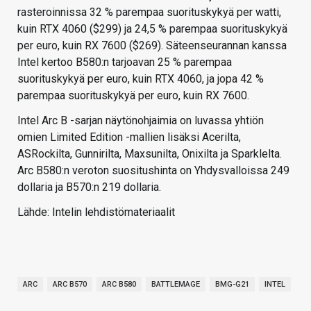
rasteroinnissa 32 % parempaa suorituskykyä per watti,
kuin RTX 4060 ($299) ja 24,5 % parempaa suorituskykyä
per euro, kuin RX 7600 ($269). Säteenseurannan kanssa
Intel kertoo B580:n tarjoavan 25 % parempaa
suorituskykyä per euro, kuin RTX 4060, ja jopa 42 %
parempaa suorituskykyä per euro, kuin RX 7600.
Intel Arc B -sarjan näytönohjaimia on luvassa yhtiön
omien Limited Edition -mallien lisäksi Acerilta,
ASRockilta, Gunnirilta, Maxsunilta, Onixilta ja Sparklelta.
Arc B580:n veroton suositushinta on Yhdysvalloissa 249
dollaria ja B570:n 219 dollaria.
Lähde: Intelin lehdistömateriaalit
ARC
ARC B570
ARC B580
BATTLEMAGE
BMG-G21
INTEL