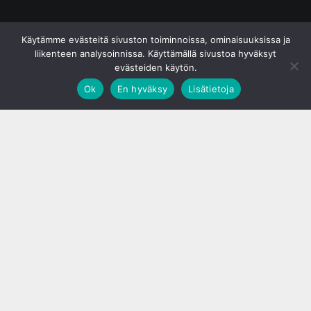
© S&J Media Oy
Käytämme evästeitä sivuston toiminnoissa, ominaisuuksissa ja
liikenteen analysoinnissa. Käyttämällä sivustoa hyväksyt
evästeiden käytön.
Ok
En hyväksy
Lisätietoja
;