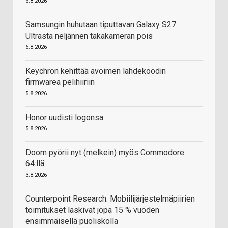
6.8.2026
Samsungin huhutaan tiputtavan Galaxy S27
Ultrasta neljännen takakameran pois
6.8.2026
Keychron kehittää avoimen lähdekoodin
firmwarea pelihiiriin
5.8.2026
Honor uudisti logonsa
5.8.2026
Doom pyörii nyt (melkein) myös Commodore
64:llä
3.8.2026
Counterpoint Research: Mobiilijärjestelmäpiirien
toimitukset laskivat jopa 15 % vuoden
ensimmäisellä puoliskolla