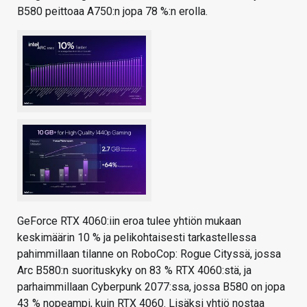
B580 peittoaa A750:n jopa 78 %:n erolla.
GeForce RTX 4060:iin eroa tulee yhtiön mukaan
keskimäärin 10 % ja pelikohtaisesti tarkastellessa
pahimmillaan tilanne on RoboCop: Rogue Cityssä, jossa
Arc B580:n suorituskyky on 83 % RTX 4060:stä, ja
parhaimmillaan Cyberpunk 2077:ssa, jossa B580 on jopa
43 % nopeampi, kuin RTX 4060. Lisäksi yhtiö nostaa