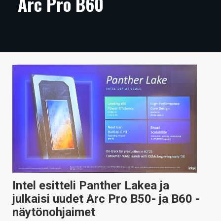
Arc Pro B60
ARTIKKELIT
VIDEOT
TECHBBS
TIETOA
HINTA.FI
KAUPPA
VAIHDA TEEMA
Intel esitteli Panther Lakea ja
HAKU
julkaisi uudet Arc Pro B50- ja B60 -
näytönohjaimet