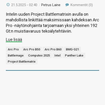
21.5.2025 - 02:40
/
Petrus Laine
Kommentit (0)
Intelin uuden Project Battlematrixin avulla on
mahdollista linkittää maksimissaan kahdeksan Arc
Pro -näytönohjainta tarjoamaan yksi yhteinen 192
Gt:n muistiavaruus tekoälytehtäviin.
Lue lisää
Arc Pro
Arc Pro B50
Arc Pro B60
BMG-G21
Battlemage
Computex 2025
Intel
Panther Lake
Project Battlematrix