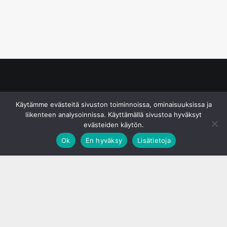
© S&J Media Oy
Käytämme evästeitä sivuston toiminnoissa, ominaisuuksissa ja
liikenteen analysoinnissa. Käyttämällä sivustoa hyväksyt
evästeiden käytön.
Ok
En hyväksy
Lisätietoja
;