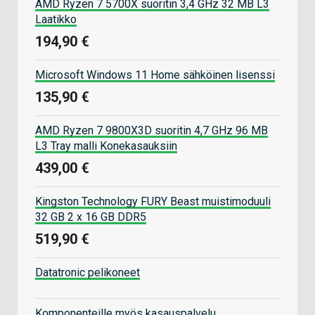
AMD Ryzen 7 5700X suoritin 3,4 GHz 32 MB L3
Laatikko
194,90 €
Microsoft Windows 11 Home sähköinen lisenssi
135,90 €
AMD Ryzen 7 9800X3D suoritin 4,7 GHz 96 MB
L3 Tray malli Konekasauksiin
439,00 €
Kingston Technology FURY Beast muistimoduuli
32 GB 2 x 16 GB DDR5
519,90 €
Datatronic pelikoneet
Komponenteille myös kasauspalvelu