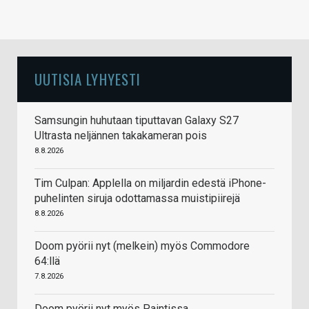
UUTISIA LYHYESTI
Samsungin huhutaan tiputtavan Galaxy S27
Ultrasta neljännen takakameran pois
8.8.2026
Tim Culpan: Applella on miljardin edestä iPhone-
puhelinten siruja odottamassa muistipiirejä
8.8.2026
Doom pyörii nyt (melkein) myös Commodore
64:llä
7.8.2026
Doom pyörii nyt myös Paintissa