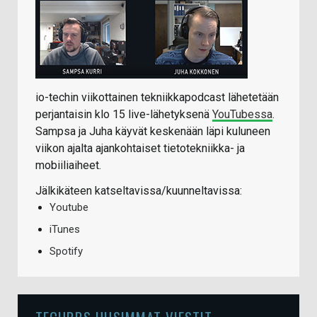
io-techin viikottainen tekniikkapodcast lähetetään
perjantaisin klo 15 live-lähetyksenä
YouTubessa
.
Sampsa ja Juha käyvät keskenään läpi kuluneen
viikon ajalta ajankohtaiset tietotekniikka- ja
mobiiliaiheet.
Jälkikäteen katseltavissa/kuunneltavissa:
Youtube
iTunes
Spotify