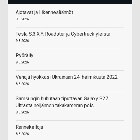
Ajotavat ja liikennesäännöt
9.8.2026
Tesla S,3,X,Y, Roadster ja Cybertruck yleistä
9.8.2026
Pyöräily
9.8.2026
Venäjä hyökkäsi Ukrainaan 24. helmikuuta 2022
8.8.2026
Samsungin huhutaan tiputtavan Galaxy S27
Ultrasta neljännen takakameran pois
8.8.2026
Rannekelloja
8.8.2026