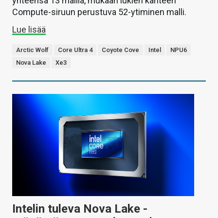
yhteensä 13 mallia, mukaan lukien kahteen
Compute-siruun perustuva 52-ytiminen malli.
Lue lisää
Arctic Wolf
Core Ultra 4
Coyote Cove
Intel
NPU6
Nova Lake
Xe3
Intelin tuleva Nova Lake -