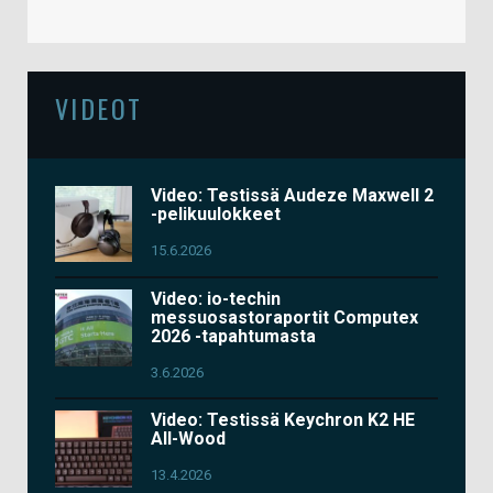
VIDEOT
Video: Testissä Audeze Maxwell 2
-pelikuulokkeet
15.6.2026
Video: io-techin
messuosastoraportit Computex
2026 -tapahtumasta
3.6.2026
Video: Testissä Keychron K2 HE
All-Wood
13.4.2026