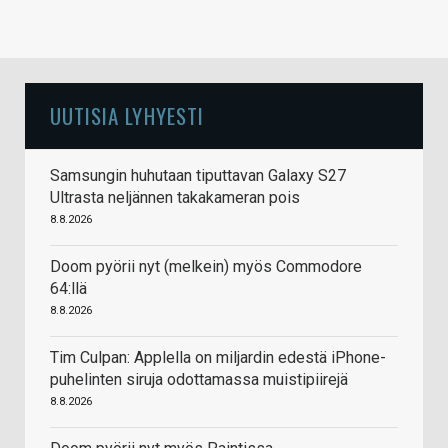
UUTISIA LYHYESTI
Samsungin huhutaan tiputtavan Galaxy S27
Ultrasta neljännen takakameran pois
8.8.2026
Doom pyörii nyt (melkein) myös Commodore
64:llä
8.8.2026
Tim Culpan: Applella on miljardin edestä iPhone-
puhelinten siruja odottamassa muistipiirejä
8.8.2026