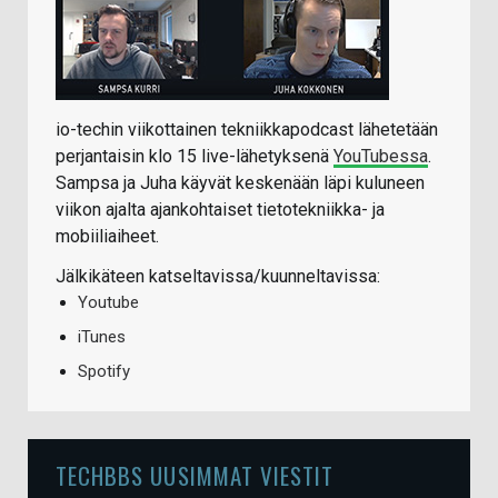
io-techin viikottainen tekniikkapodcast lähetetään
perjantaisin klo 15 live-lähetyksenä
YouTubessa
.
Sampsa ja Juha käyvät keskenään läpi kuluneen
viikon ajalta ajankohtaiset tietotekniikka- ja
mobiiliaiheet.
Jälkikäteen katseltavissa/kuunneltavissa:
Youtube
iTunes
Spotify
TECHBBS UUSIMMAT VIESTIT