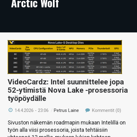
Arctic Wolf
ARTIKKELIT
VIDEOT
TECHBBS
TIETOA
HINTA.FI
KAUPPA
VideoCardz: Intel suunnittelee jopa
VAIHDA TEEMA
52-ytimistä Nova Lake -prosessoria
työpöydälle
14.4.2026 - 23:06
/
Petrus Laine
Kommentit (0)
HAKU
Sivuston näkemän roadmapin mukaan Intelillä on
työn alla viisi prosessoria, joista tehtäisiin