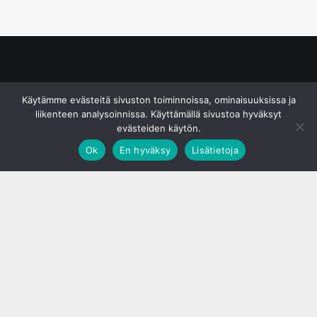
© S&J Media Oy
Käytämme evästeitä sivuston toiminnoissa, ominaisuuksissa ja
liikenteen analysoinnissa. Käyttämällä sivustoa hyväksyt
evästeiden käytön.
Ok
En hyväksy
Lisätietoja
;