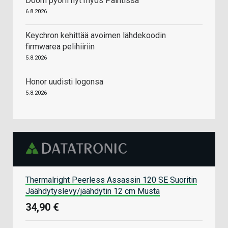
Doom pyörii nyt myös Paintissa
6.8.2026
Keychron kehittää avoimen lähdekoodin
firmwarea pelihiiriin
5.8.2026
Honor uudisti logonsa
5.8.2026
Thermalright Peerless Assassin 120 SE Suoritin
Jäähdytyslevy/jäähdytin 12 cm Musta
34,90 €