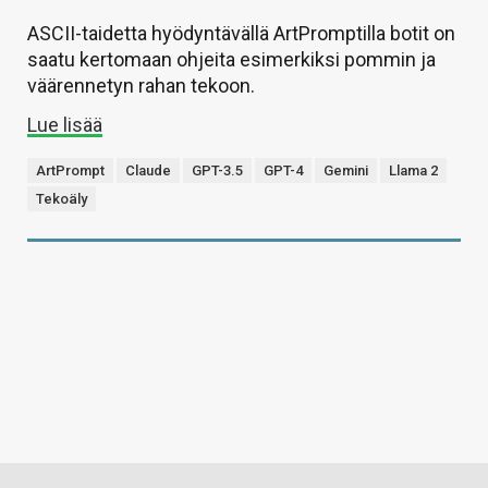
ASCII-taidetta hyödyntävällä ArtPromptilla botit on
saatu kertomaan ohjeita esimerkiksi pommin ja
väärennetyn rahan tekoon.
Lue lisää
ArtPrompt
Claude
GPT-3.5
GPT-4
Gemini
Llama 2
Tekoäly