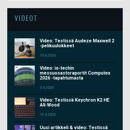
VIDEOT
Video: Testissä Audeze Maxwell 2
-pelikuulokkeet
15.6.2026
Video: io-techin
messuosastoraportit Computex
2026 -tapahtumasta
3.6.2026
Video: Testissä Keychron K2 HE
All-Wood
13.4.2026
Uusi artikkeli & video: Testissä