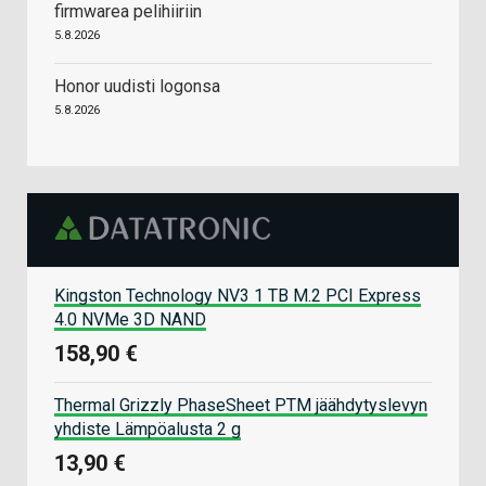
firmwarea pelihiiriin
5.8.2026
Honor uudisti logonsa
5.8.2026
Kingston Technology NV3 1 TB M.2 PCI Express
4.0 NVMe 3D NAND
158,90 €
Thermal Grizzly PhaseSheet PTM jäähdytyslevyn
yhdiste Lämpöalusta 2 g
13,90 €