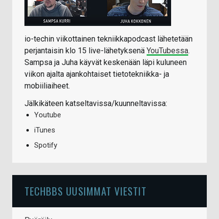
io-techin viikottainen tekniikkapodcast lähetetään
perjantaisin klo 15 live-lähetyksenä
YouTubessa
.
Sampsa ja Juha käyvät keskenään läpi kuluneen
viikon ajalta ajankohtaiset tietotekniikka- ja
mobiiliaiheet.
Jälkikäteen katseltavissa/kuunneltavissa:
Youtube
iTunes
Spotify
TECHBBS UUSIMMAT VIESTIT