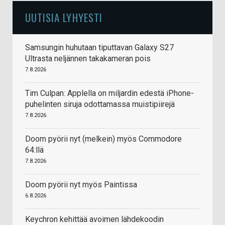
UUTISIA LYHYESTI
Samsungin huhutaan tiputtavan Galaxy S27
Ultrasta neljännen takakameran pois
7.8.2026
Tim Culpan: Applella on miljardin edestä iPhone-
puhelinten siruja odottamassa muistipiirejä
7.8.2026
Doom pyörii nyt (melkein) myös Commodore
64:llä
7.8.2026
Doom pyörii nyt myös Paintissa
6.8.2026
Keychron kehittää avoimen lähdekoodin