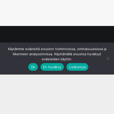
© S&J Media Oy
Käytämme evästeitä sivuston toiminnoissa, ominaisuuksissa ja
liikenteen analysoinnissa. Käyttämällä sivustoa hyväksyt
evästeiden käytön.
Ok
En hyväksy
Lisätietoja
;