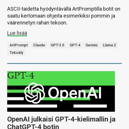
ASCII-taidetta hyödyntävällä ArtPromptilla botit on
saatu kertomaan ohjeita esimerkiksi pommin ja
väärennetyn rahan tekoon.
Lue lisää
ArtPrompt
Claude
GPT-3.5
GPT-4
Gemini
Llama 2
Tekoäly
OpenAI julkaisi GPT-4-kielimallin ja
ChatGPT-4 botin