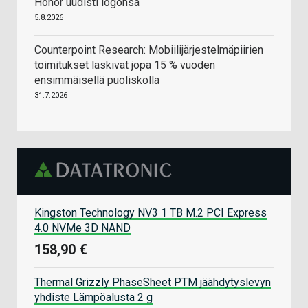
Honor uudisti logonsa
5.8.2026
Counterpoint Research: Mobiilijärjestelmäpiirien
toimitukset laskivat jopa 15 % vuoden
ensimmäisellä puoliskolla
31.7.2026
Kingston Technology NV3 1 TB M.2 PCI Express
4.0 NVMe 3D NAND
158,90 €
Thermal Grizzly PhaseSheet PTM jäähdytyslevyn
yhdiste Lämpöalusta 2 g