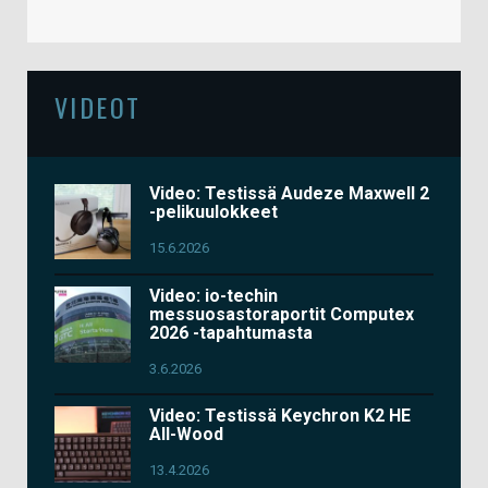
VIDEOT
Video: Testissä Audeze Maxwell 2
-pelikuulokkeet
15.6.2026
Video: io-techin
messuosastoraportit Computex
2026 -tapahtumasta
3.6.2026
Video: Testissä Keychron K2 HE
All-Wood
13.4.2026