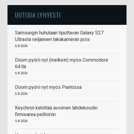
UUTISIA LYHYESTI
Samsungin huhutaan tiputtavan Galaxy S27
Ultrasta neljännen takakameran pois
6.8.2026
Doom pyörii nyt (melkein) myös Commodore
64:llä
6.8.2026
Doom pyörii nyt myös Paintissa
6.8.2026
Keychron kehittää avoimen lähdekoodin
firmwarea pelihiiriin
5.8.2026