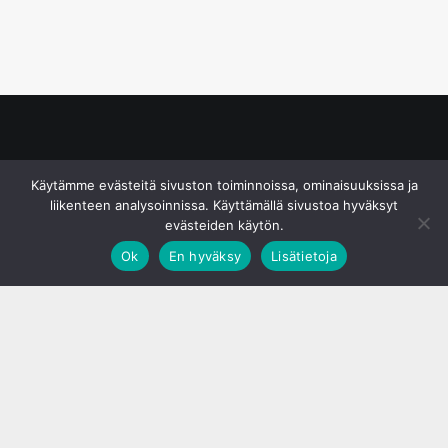
© S&J Media Oy
Käytämme evästeitä sivuston toiminnoissa, ominaisuuksissa ja
liikenteen analysoinnissa. Käyttämällä sivustoa hyväksyt
evästeiden käytön.
Ok
En hyväksy
Lisätietoja
;