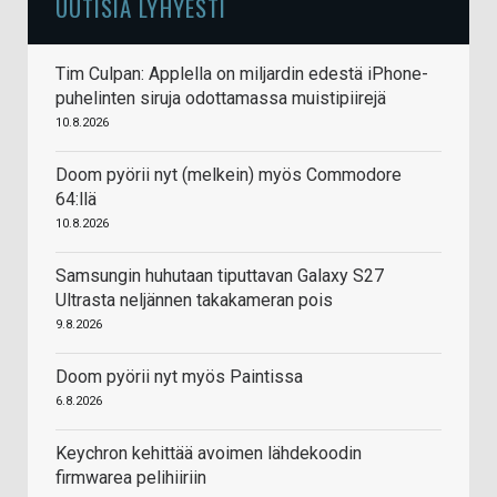
UUTISIA LYHYESTI
Tim Culpan: Applella on miljardin edestä iPhone-
puhelinten siruja odottamassa muistipiirejä
10.8.2026
Doom pyörii nyt (melkein) myös Commodore
64:llä
10.8.2026
Samsungin huhutaan tiputtavan Galaxy S27
Ultrasta neljännen takakameran pois
9.8.2026
Doom pyörii nyt myös Paintissa
6.8.2026
Keychron kehittää avoimen lähdekoodin
firmwarea pelihiiriin