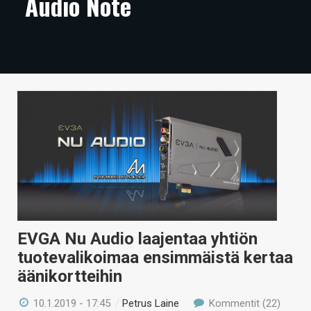
Audio Note
ARTIKKELIT
VIDEOT
TECHBBS
TIETOA
HINTA.FI
KAUPPA
VAIHDA TEEMA
EVGA Nu Audio laajentaa yhtiön
tuotevalikoimaa ensimmäistä kertaa
HAKU
äänikortteihin
10.1.2019 - 17:45
/
Petrus Laine
Kommentit (22)