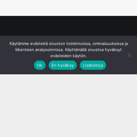
© S&J Media Oy
Käytämme evästeitä sivuston toiminnoissa, ominaisuuksissa ja
liikenteen analysoinnissa. Käyttämällä sivustoa hyväksyt
evästeiden käytön.
Ok
En hyväksy
Lisätietoja
;