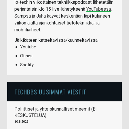
io-techin viikottainen tekniikkapodcast lähetetään
perjantaisin klo 15 live-lähetyksenä
YouTubessa
.
Sampsa ja Juha käyvät keskenään läpi kuluneen
viikon ajalta ajankohtaiset tietotekniikka- ja
mobiiliaiheet.
Jälkikäteen katseltavissa/kuunneltavissa:
Youtube
iTunes
Spotify
TECHBBS UUSIMMAT VIESTIT
Poliittiset ja yhteiskunnalliset meemit (EI
KESKUSTELUA)
10.8.2026