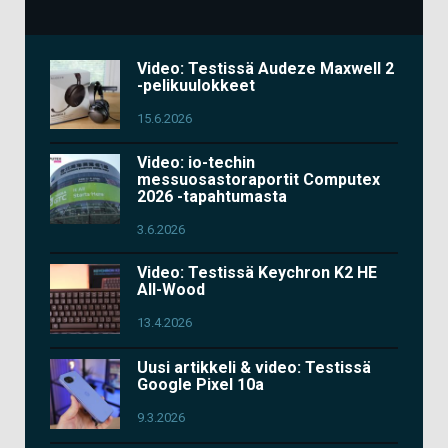
Video: Testissä Audeze Maxwell 2
-pelikuulokkeet
15.6.2026
Video: io-techin
messuosastoraportit Computex
2026 -tapahtumasta
3.6.2026
Video: Testissä Keychron K2 HE
All-Wood
13.4.2026
Uusi artikkeli & video: Testissä
Google Pixel 10a
9.3.2026