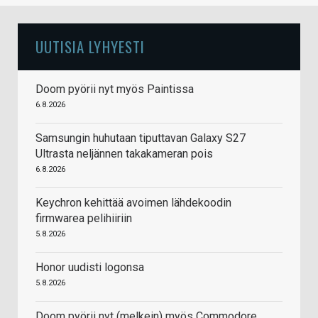
UUTISIA LYHYESTI
Doom pyörii nyt myös Paintissa
6.8.2026
Samsungin huhutaan tiputtavan Galaxy S27
Ultrasta neljännen takakameran pois
6.8.2026
Keychron kehittää avoimen lähdekoodin
firmwarea pelihiiriin
5.8.2026
Honor uudisti logonsa
5.8.2026
Doom pyörii nyt (melkein) myös Commodore