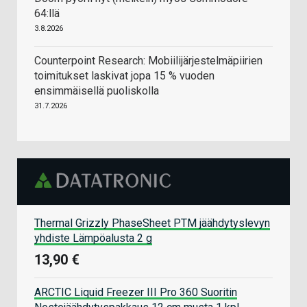
64:llä
3.8.2026
Counterpoint Research: Mobiilijärjestelmäpiirien
toimitukset laskivat jopa 15 % vuoden
ensimmäisellä puoliskolla
31.7.2026
Thermal Grizzly PhaseSheet PTM jäähdytyslevyn
yhdiste Lämpöalusta 2 g
13,90 €
ARCTIC Liquid Freezer III Pro 360 Suoritin