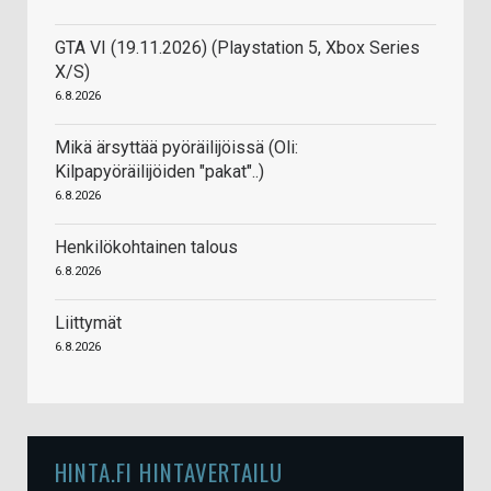
GTA VI (19.11.2026) (Playstation 5, Xbox Series
X/S)
6.8.2026
Mikä ärsyttää pyöräilijöissä (Oli:
Kilpapyöräilijöiden "pakat"..)
6.8.2026
Henkilökohtainen talous
6.8.2026
Liittymät
6.8.2026
HINTA.FI HINTAVERTAILU