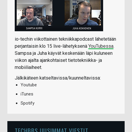
io-techin viikottainen tekniikkapodcast lähetetään
perjantaisin klo 15 live-lähetyksenä
YouTubessa
.
Sampsa ja Juha käyvät keskenään läpi kuluneen
viikon ajalta ajankohtaiset tietotekniikka- ja
mobiiliaiheet.
Jälkikäteen katseltavissa/kuunneltavissa:
Youtube
iTunes
Spotify
TECHBBS UUSIMMAT VIESTIT