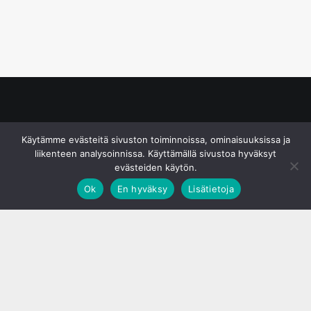
© S&J Media Oy
Käytämme evästeitä sivuston toiminnoissa, ominaisuuksissa ja
liikenteen analysoinnissa. Käyttämällä sivustoa hyväksyt
evästeiden käytön.
Ok
En hyväksy
Lisätietoja
;