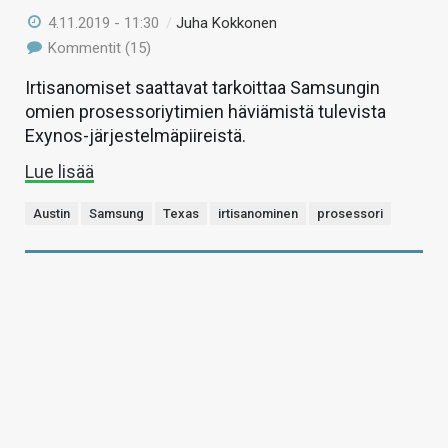
4.11.2019 - 11:30
/
Juha Kokkonen
Kommentit (15)
Irtisanomiset saattavat tarkoittaa Samsungin
omien prosessoriytimien häviämistä tulevista
Exynos-järjestelmäpiireistä.
Lue lisää
Austin
Samsung
Texas
irtisanominen
prosessori