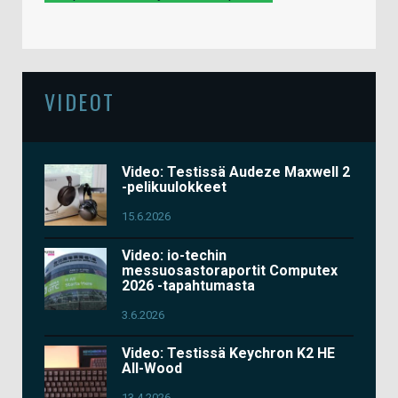
VIDEOT
Video: Testissä Audeze Maxwell 2
-pelikuulokkeet
15.6.2026
Video: io-techin
messuosastoraportit Computex
2026 -tapahtumasta
3.6.2026
Video: Testissä Keychron K2 HE
All-Wood
13.4.2026