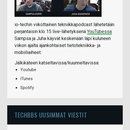
io-techin viikottainen tekniikkapodcast lähetetään
perjantaisin klo 15 live-lähetyksenä
YouTubessa
.
Sampsa ja Juha käyvät keskenään läpi kuluneen
viikon ajalta ajankohtaiset tietotekniikka- ja
mobiiliaiheet.
Jälkikäteen katseltavissa/kuunneltavissa:
Youtube
iTunes
Spotify
TECHBBS UUSIMMAT VIESTIT