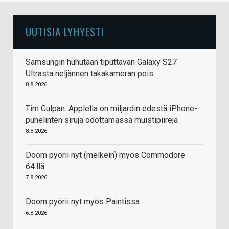
UUTISIA LYHYESTI
Samsungin huhutaan tiputtavan Galaxy S27
Ultrasta neljännen takakameran pois
8.8.2026
Tim Culpan: Applella on miljardin edestä iPhone-
puhelinten siruja odottamassa muistipiirejä
8.8.2026
Doom pyörii nyt (melkein) myös Commodore
64:llä
7.8.2026
Doom pyörii nyt myös Paintissa
6.8.2026