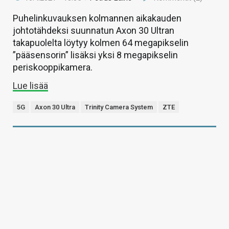
Puhelinkuvauksen kolmannen aikakauden
johtotähdeksi suunnatun Axon 30 Ultran
takapuolelta löytyy kolmen 64 megapikselin
”pääsensorin” lisäksi yksi 8 megapikselin
periskooppikamera.
Lue lisää
5G
Axon 30 Ultra
Trinity Camera System
ZTE