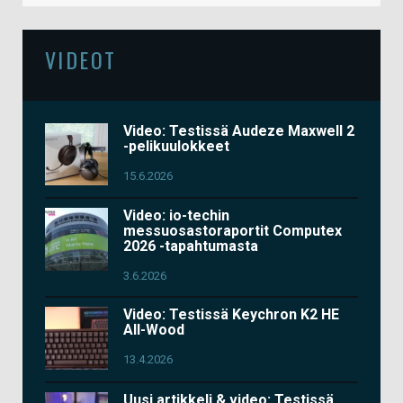
VIDEOT
Video: Testissä Audeze Maxwell 2
-pelikuulokkeet
15.6.2026
Video: io-techin
messuosastoraportit Computex
2026 -tapahtumasta
3.6.2026
Video: Testissä Keychron K2 HE
All-Wood
13.4.2026
Uusi artikkeli & video: Testissä