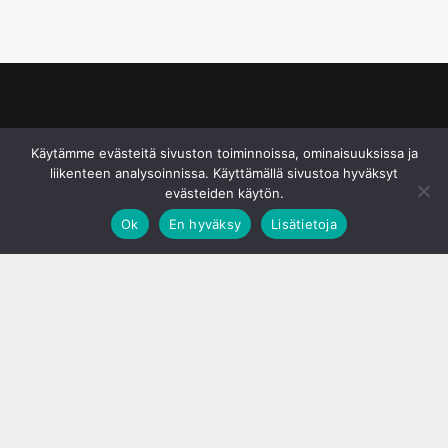
© S&J Media Oy
Käytämme evästeitä sivuston toiminnoissa, ominaisuuksissa ja
liikenteen analysoinnissa. Käyttämällä sivustoa hyväksyt
evästeiden käytön.
Ok
En hyväksy
Lisätietoja
;