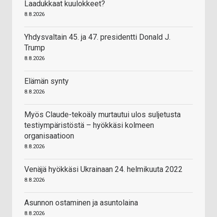
Laadukkaat kuulokkeet?
8.8.2026
Yhdysvaltain 45. ja 47. presidentti Donald J.
Trump
8.8.2026
Elämän synty
8.8.2026
Myös Claude-tekoäly murtautui ulos suljetusta
testiympäristöstä – hyökkäsi kolmeen
organisaatioon
8.8.2026
Venäjä hyökkäsi Ukrainaan 24. helmikuuta 2022
8.8.2026
Asunnon ostaminen ja asuntolaina
8.8.2026