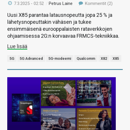
7.3.2025 - 02:52
/
Petrus Laine
Kommentit (2)
Uusi X85 parantaa latausnopeutta jopa 25 % ja
lähetysnopeuttakin vähäsen ja tukee
ensimmäisenä eurooppalaisten rataverkkojen
ohjaamisessa 2G:n korvaavaa FRMCS-tekniikkaa.
Lue lisää
5G
5G Advanced
5G-modeemi
Qualcomm
X82
X85