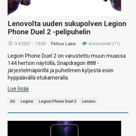
Lenovolta uuden sukupolven Legion
Phone Duel 2 -pelipuhelin
9.4.2021 - 15:00
/
Petrus Laine
Kommentit (11)
Legion Phone Duel 2 on varustettu muun muassa
144 hertsin näytöllä, Snapdragon 888 -
järjestelmäpiirillä ja puhelimen kyljestä esiin
hyppäävällä etukameralla.
Lue lisää
5G
Legion
Legion Phone Duel 2
Lenovo