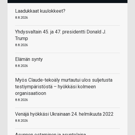
Laadukkaat kuulokkeet?
8.8.2026
Yhdysvaltain 45. ja 47. presidentti Donald J.
Trump
8.8.2026
Elämän synty
8.8.2026
Myös Claude-tekoäly murtautui ulos suljetusta
testiympäristöstä – hyökkäsi kolmeen
organisaatioon
8.8.2026
Venäjä hyökkäsi Ukrainaan 24. helmikuuta 2022
8.8.2026
Asunnon ostaminen ja asuntolaina