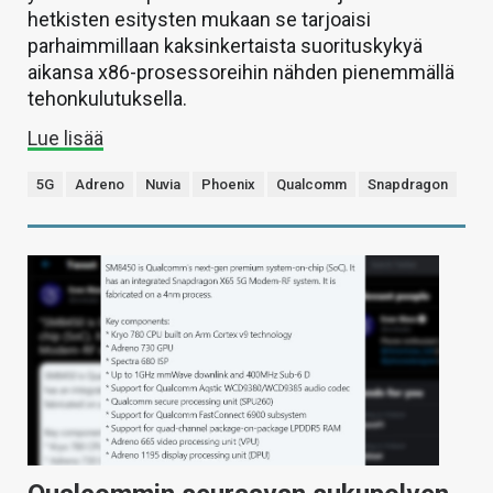
hetkisten esitysten mukaan se tarjoaisi
parhaimmillaan kaksinkertaista suorituskykyä
aikansa x86-prosessoreihin nähden pienemmällä
tehonkulutuksella.
Lue lisää
5G
Adreno
Nuvia
Phoenix
Qualcomm
Snapdragon