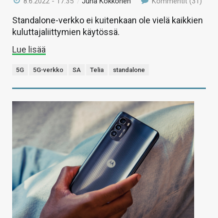
8.6.2022 - 17:35
/
Juha Kokkonen
Kommentit (31)
Standalone-verkko ei kuitenkaan ole vielä kaikkien
kuluttajaliittymien käytössä.
Lue lisää
5G
5G-verkko
SA
Telia
standalone