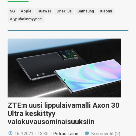
5G
Apple
Huawei
OnePlus
Samsung
Xiaomi
älypuhelinmyynnit
ZTE:n uusi lippulaivamalli Axon 30
Ultra keskittyy
valokuvausominaisuuksiin
16.4.2021 - 13:35
/
Petrus Laine
Kommentit (2)