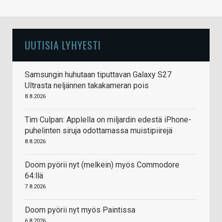
UUTISIA LYHYESTI
Samsungin huhutaan tiputtavan Galaxy S27
Ultrasta neljännen takakameran pois
8.8.2026
Tim Culpan: Applella on miljardin edestä iPhone-
puhelinten siruja odottamassa muistipiirejä
8.8.2026
Doom pyörii nyt (melkein) myös Commodore
64:llä
7.8.2026
Doom pyörii nyt myös Paintissa
6.8.2026