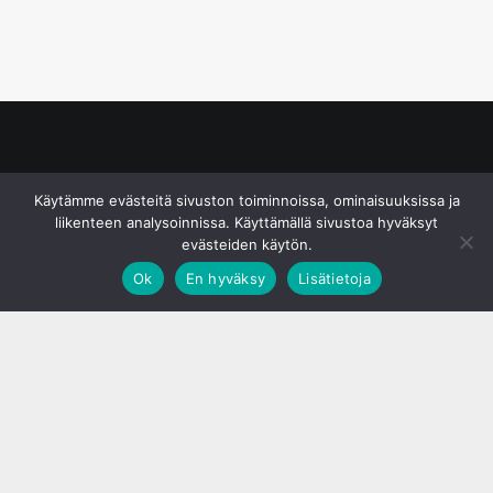
© S&J Media Oy
Käytämme evästeitä sivuston toiminnoissa, ominaisuuksissa ja
liikenteen analysoinnissa. Käyttämällä sivustoa hyväksyt
evästeiden käytön.
Ok
En hyväksy
Lisätietoja
;