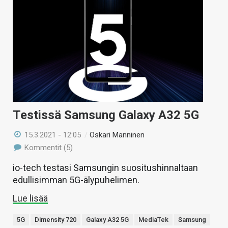
Testissä Samsung Galaxy A32 5G
15.3.2021 - 12:05
/
Oskari Manninen
Kommentit (5)
io-tech testasi Samsungin suositushinnaltaan
edullisimman 5G-älypuhelimen.
Lue lisää
5G
Dimensity 720
Galaxy A32 5G
MediaTek
Samsung