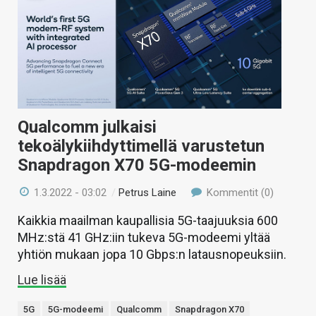
Qualcomm julkaisi
tekoälykiihdyttimellä varustetun
Snapdragon X70 5G-modeemin
1.3.2022 - 03:02
/
Petrus Laine
Kommentit (0)
Kaikkia maailman kaupallisia 5G-taajuuksia 600
MHz:stä 41 GHz:iin tukeva 5G-modeemi yltää
yhtiön mukaan jopa 10 Gbps:n latausnopeuksiin.
Lue lisää
5G
5G-modeemi
Qualcomm
Snapdragon X70