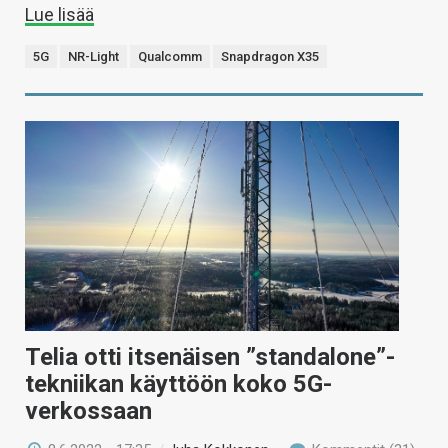
Lue lisää
5G
NR-Light
Qualcomm
Snapdragon X35
Telia otti itsenäisen ”standalone”-
tekniikan käyttöön koko 5G-
verkossaan