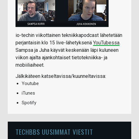
io-techin viikottainen tekniikkapodcast lähetetään
perjantaisin klo 15 live-lähetyksenä
YouTubessa
.
Sampsa ja Juha käyvät keskenään läpi kuluneen
viikon ajalta ajankohtaiset tietotekniikka- ja
mobiiliaiheet.
Jälkikäteen katseltavissa/kuunneltavissa:
Youtube
iTunes
Spotify
TECHBBS UUSIMMAT VIESTIT