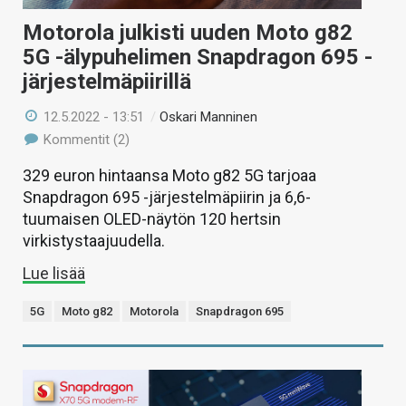
Motorola julkisti uuden Moto g82
5G -älypuhelimen Snapdragon 695 -
järjestelmäpiirillä
12.5.2022 - 13:51
/
Oskari Manninen
Kommentit (2)
329 euron hintaansa Moto g82 5G tarjoaa
Snapdragon 695 -järjestelmäpiirin ja 6,6-
tuumaisen OLED-näytön 120 hertsin
virkistystaajuudella.
Lue lisää
5G
Moto g82
Motorola
Snapdragon 695