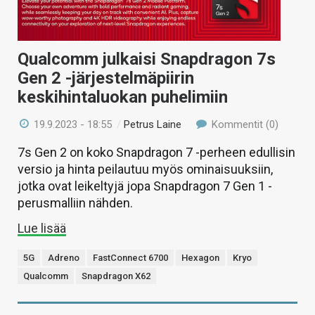
Qualcomm julkaisi Snapdragon 7s
Gen 2 -järjestelmäpiirin
keskihintaluokan puhelimiin
19.9.2023 - 18:55
/
Petrus Laine
Kommentit (0)
7s Gen 2 on koko Snapdragon 7 -perheen edullisin
versio ja hinta peilautuu myös ominaisuuksiin,
jotka ovat leikeltyjä jopa Snapdragon 7 Gen 1 -
perusmalliin nähden.
Lue lisää
5G
Adreno
FastConnect 6700
Hexagon
Kryo
Qualcomm
Snapdragon X62