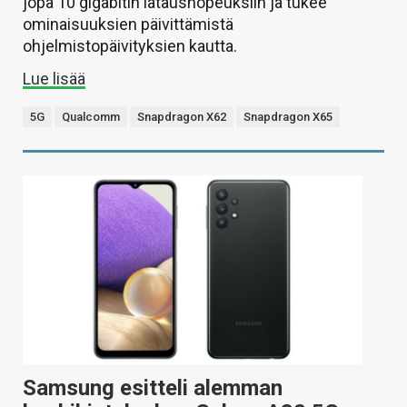
jopa 10 gigabitin latausnopeuksiin ja tukee
ominaisuuksien päivittämistä
ohjelmistopäivityksien kautta.
Lue lisää
5G
Qualcomm
Snapdragon X62
Snapdragon X65
Samsung esitteli alemman