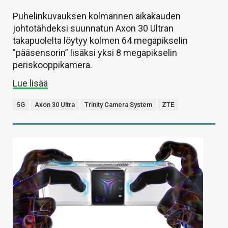
Puhelinkuvauksen kolmannen aikakauden
johtotähdeksi suunnatun Axon 30 Ultran
takapuolelta löytyy kolmen 64 megapikselin
”pääsensorin” lisäksi yksi 8 megapikselin
periskooppikamera.
Lue lisää
5G
Axon 30 Ultra
Trinity Camera System
ZTE