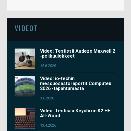
VIDEOT
Video: Testissä Audeze Maxwell 2
-pelikuulokkeet
15.6.2026
Video: io-techin
messuosastoraportit Computex
2026 -tapahtumasta
3.6.2026
Video: Testissä Keychron K2 HE
All-Wood
13.4.2026