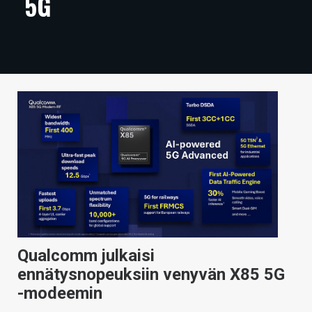
5G
ARTIKKELIT
VIDEOT
TECHBBS
TIETOA
HINTA.FI
KAUPPA
VAIHDA TEEMA
Qualcomm julkaisi
HAKU
ennätysnopeuksiin venyvän X85 5G
-modeemin