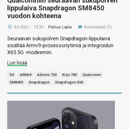
Qualcommin seuraavan sukupolven
lippulaiva Snapdragon SM8450
vuodon kohteena
4.6.2021 - 15:39
/
Petrus Laine
Kommentit (1)
Seuraavan sukupolven Snapdragon-lippulaiva
sisältää Armv9-prosessoriytimiä ja integroidun
X65 5G -modeemin.
Lue lisää
5G
ARMv9
Adreno 730
Kryo 780
Qualcomm
SM8450
Snapdragon
Snapdragon X65