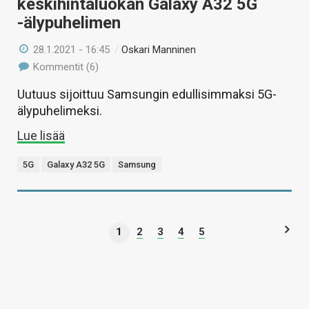
keskihintaluokan Galaxy A32 5G
-älypuhelimen
28.1.2021 - 16:45
/
Oskari Manninen
Kommentit (6)
Uutuus sijoittuu Samsungin edullisimmaksi 5G-
älypuhelimeksi.
Lue lisää
5G
Galaxy A32 5G
Samsung
1
2
3
4
5