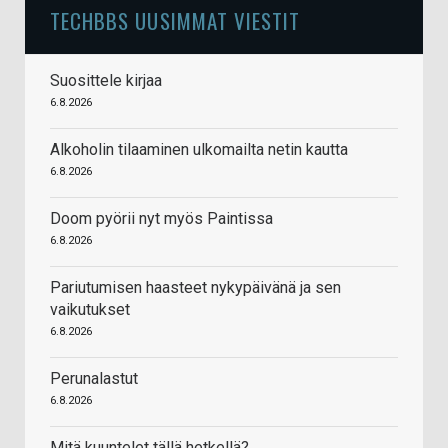
TECHBBS UUSIMMAT VIESTIT
Suosittele kirjaa
6.8.2026
Alkoholin tilaaminen ulkomailta netin kautta
6.8.2026
Doom pyörii nyt myös Paintissa
6.8.2026
Pariutumisen haasteet nykypäivänä ja sen
vaikutukset
6.8.2026
Perunalastut
6.8.2026
Mitä kuuntelet tällä hetkellä?