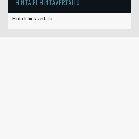
HINTA.FI HINTAVERTAILU
Hinta.fi hintavertailu