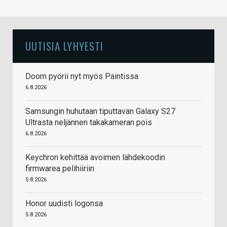
UUTISIA LYHYESTI
Doom pyörii nyt myös Paintissa
6.8.2026
Samsungin huhutaan tiputtavan Galaxy S27
Ultrasta neljännen takakameran pois
6.8.2026
Keychron kehittää avoimen lähdekoodin
firmwarea pelihiiriin
5.8.2026
Honor uudisti logonsa
5.8.2026