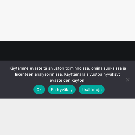
© S&J Media Oy
Käytämme evästeitä sivuston toiminnoissa, ominaisuuksissa ja
liikenteen analysoinnissa. Käyttämällä sivustoa hyväksyt
evästeiden käytön.
Ok
En hyväksy
Lisätietoja
;