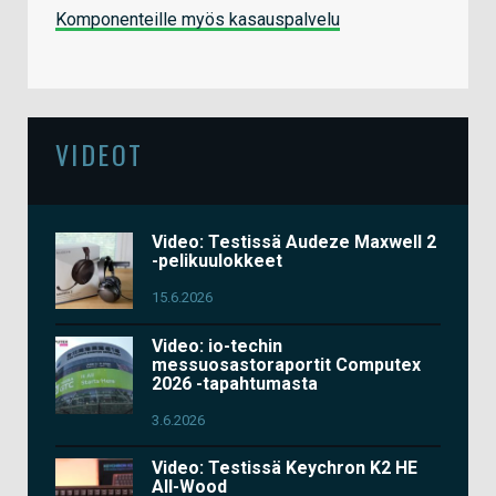
Komponenteille myös kasauspalvelu
VIDEOT
Video: Testissä Audeze Maxwell 2
-pelikuulokkeet
15.6.2026
Video: io-techin
messuosastoraportit Computex
2026 -tapahtumasta
3.6.2026
Video: Testissä Keychron K2 HE
All-Wood