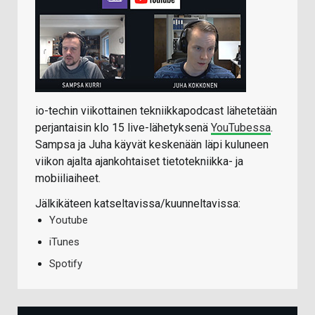
io-techin viikottainen tekniikkapodcast lähetetään
perjantaisin klo 15 live-lähetyksenä
YouTubessa
.
Sampsa ja Juha käyvät keskenään läpi kuluneen
viikon ajalta ajankohtaiset tietotekniikka- ja
mobiiliaiheet.
Jälkikäteen katseltavissa/kuunneltavissa:
Youtube
iTunes
Spotify