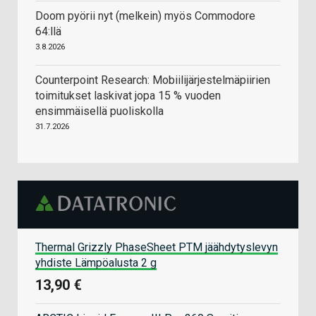
Doom pyörii nyt (melkein) myös Commodore
64:llä
3.8.2026
Counterpoint Research: Mobiilijärjestelmäpiirien
toimitukset laskivat jopa 15 % vuoden
ensimmäisellä puoliskolla
31.7.2026
Thermal Grizzly PhaseSheet PTM jäähdytyslevyn
yhdiste Lämpöalusta 2 g
13,90 €