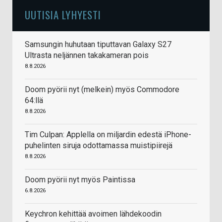
UUTISIA LYHYESTI
Samsungin huhutaan tiputtavan Galaxy S27
Ultrasta neljännen takakameran pois
8.8.2026
Doom pyörii nyt (melkein) myös Commodore
64:llä
8.8.2026
Tim Culpan: Applella on miljardin edestä iPhone-
puhelinten siruja odottamassa muistipiirejä
8.8.2026
Doom pyörii nyt myös Paintissa
6.8.2026
Keychron kehittää avoimen lähdekoodin