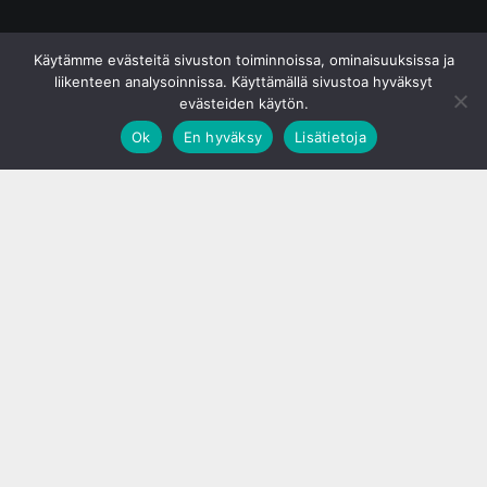
© S&J Media Oy
Käytämme evästeitä sivuston toiminnoissa, ominaisuuksissa ja
liikenteen analysoinnissa. Käyttämällä sivustoa hyväksyt
evästeiden käytön.
Ok
En hyväksy
Lisätietoja
;