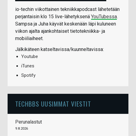
io-techin viikottainen tekniikkapodcast lähetetään
perjantaisin klo 15 live-lähetyksenä
YouTubessa
.
Sampsa ja Juha käyvät keskenään läpi kuluneen
viikon ajalta ajankohtaiset tietotekniikka- ja
mobiiliaiheet.
Jälkikäteen katseltavissa/kuunneltavissa:
Youtube
iTunes
Spotify
TECHBBS UUSIMMAT VIESTIT
Perunalastut
9.8.2026