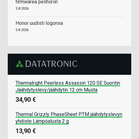
firmwarea pelihiiriin
5.8.2026
Honor uudisti logonsa
5.8.2026
Thermalright Peerless Assassin 120 SE Suoritin
Jäähdytyslevy/jäähdytin 12 cm Musta
34,90 €
Thermal Grizzly PhaseSheet PTM jäähdytyslevyn
yhdiste Lämpöalusta 2 g
13,90 €