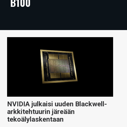
B100
ARTIKKELIT
VIDEOT
TECHBBS
TIETOA
HINTA.FI
KAUPPA
VAIHDA TEEMA
NVIDIA julkaisi uuden Blackwell-
HAKU
arkkitehtuurin järeään
tekoälylaskentaan