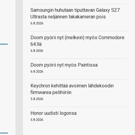
Samsungin huhutaan tiputtavan Galaxy S27
Ultrasta neljännen takakameran pois
6.8.2026
Doom pyörii nyt (melkein) myös Commodore
64:llä
6.8.2026
Doom pyörii nyt myös Paintissa
6.8.2026
Keychron kehittää avoimen lähdekoodin
firmwarea pelihiiriin
5.8.2026
Honor uudisti logonsa
5.8.2026