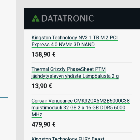
Kingston Technology NV3 1 TB M.2 PCI
Express 4.0 NVMe 3D NAND
158,90 €
Thermal Grizzly PhaseSheet PTM
jäähdytyslevyn yhdiste Lämpöalusta 2 g
13,90 €
Corsair Vengeance CMK32GX5M2B6000C38
muistimoduuli 32 GB 2 x 16 GB DDR5 6000
MHz
479,90 €
Kingston Technology FURY Beast