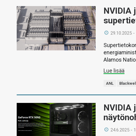
NVIDIA j
superti
29.10.2025 -
Supertietokon
energiaminist
Alamos Natio
Lue lisää
ANL
Blackwel
NVIDIA j
näytöno
24.6.2025 - 