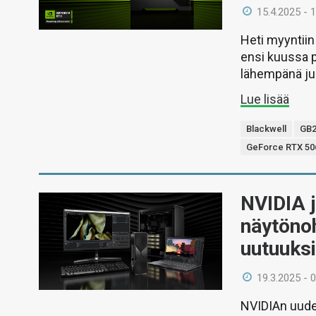
15.4.2025 - 
Heti myyntiin
ensi kuussa p
lähempänä ju
Lue lisää
Blackwell
GB2
GeForce RTX 506
NVIDIA j
näytönoh
uutuuks
19.3.2025 - 
NVIDIAn uude