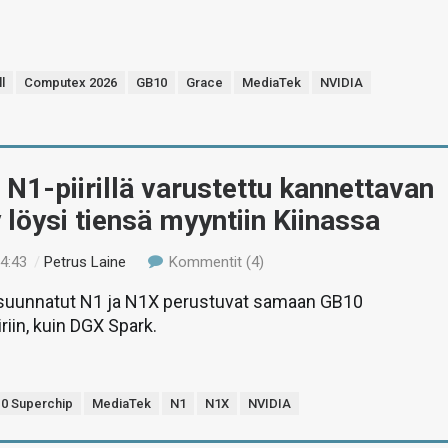
l
Computex 2026
GB10
Grace
MediaTek
NVIDIA
N1-piirillä varustettu kannettavan
löysi tiensä myyntiin Kiinassa
14:43
/
Petrus Laine
Kommentit (4)
 suunnatut N1 ja N1X perustuvat samaan GB10
riin, kuin DGX Spark.
0 Superchip
MediaTek
N1
N1X
NVIDIA