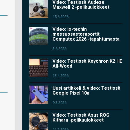
Video: Testissä Audeze
Maxwell 2 -pelikuulokkeet
15.6.2026
Video: io-techin
messuosastoraportit
Computex 2026 -tapahtumasta
3.6.2026
Video: Testissä Keychron K2 HE
All-Wood
13.4.2026
Uusi artikkeli & video: Testissä
Google Pixel 10a
9.3.2026
Video: Testissä Asus ROG
Kithara -pelikuulokkeet
11.2.2026