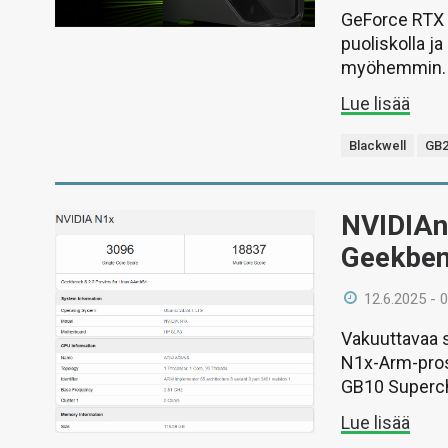
GeForce RTX 
puoliskolla j
myöhemmin.
Lue lisää
Blackwell
GB2
NVIDIAn
Geekbe
12.6.2025 - 
Vakuuttavaa 
N1x-Arm-pros
GB10 Superchi
Lue lisää