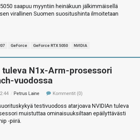
5050 saapuu myyntiin heinäkuun jälkimmäisellä
a sen virallinen Suomen suositushinta ilmoitetaan
07
GeForce
GeForce RTX 5050
NVIDIA
 tuleva N1x-Arm-prosessori
nch-vuodossa
02:44
/
Petrus Laine
Kommentit (0)
suorituskykyä testivuodoss atarjoava NVIDIAn tuleva
essori muistuttaa ominaisuuksiltaan epäilyttävästi
p -piirä.