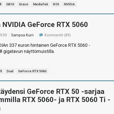
l
GB10
Grace
MediaTek
N1X
NVIDIA
ä NVIDIA GeForce RTX 5060
19:09
/
Sampsa Kurri
Kommentit (89)
DIAn 337 euron hintainen GeForce RTX 5060 -
8 gigatavun näyttömuistilla.
ll
Dual
GeForce RTX 5060
täydensi GeForce RTX 50 -sarjaa
mmilla RTX 5060- ja RTX 5060 Ti -
a