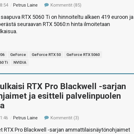
18:54
/
Petrus Laine
Kommentit (85)
 saapuva RTX 5060 Ti on hinnoiteltu alkaen 419 euroon ja
erästä seuraavan RTX 5060:n hinta ilmoitetaan
lkaisua.
06
GeForce
GeForce RTX 50
GeForce RTX 5060
0 Ti
NVIDIA
ulkaisi RTX Pro Blackwell -sarjan
jaimet ja esitteli palvelinpuolen
ia
01:46
/
Petrus Laine
Kommentit (3)
t RTX Pro Blackwell -sarjan ammattilaisnäytönohjaimet