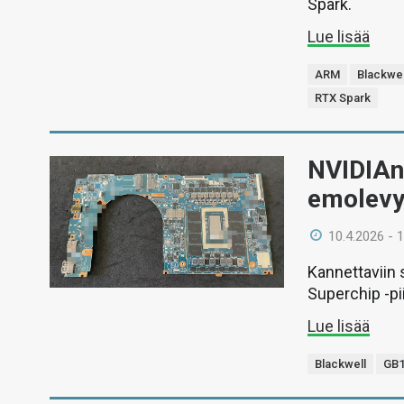
Spark.
Lue lisää
ARM
Blackwel
RTX Spark
NVIDIAn 
emolevy 
10.4.2026 - 
Kannettaviin
Superchip -pii
Lue lisää
Blackwell
GB1