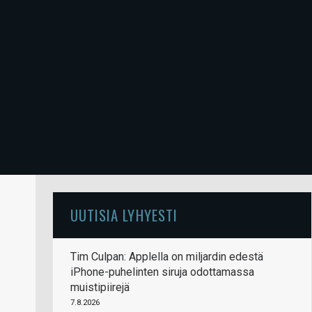
UUTISIA LYHYESTI
Tim Culpan: Applella on miljardin edestä
iPhone-puhelinten siruja odottamassa
muistipiirejä
7.8.2026