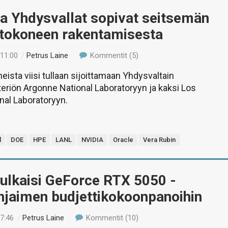
a Yhdysvallat sopivat seitsemän
etokoneen rakentamisesta
 11:00
/
Petrus Laine
Kommentit (5)
eista viisi tullaan sijoittamaan Yhdysvaltain
eriön Argonne National Laboratoryyn ja kaksi Los
nal Laboratoryyn.
l
DOE
HPE
LANL
NVIDIA
Oracle
Vera Rubin
ulkaisi GeForce RTX 5050 -
hjaimen budjettikokoonpanoihin
17:46
/
Petrus Laine
Kommentit (10)