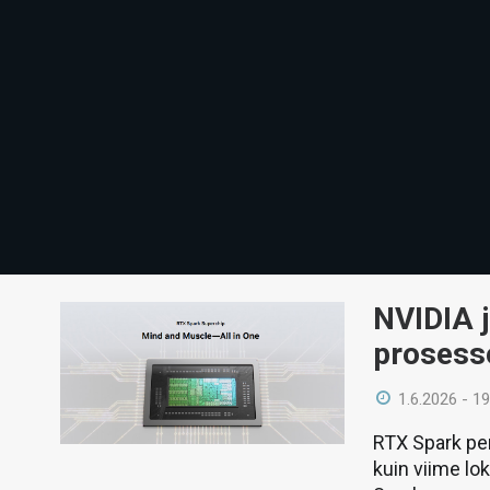
NVIDIA 
prosess
1.6.2026 - 19
RTX Spark per
kuin viime lo