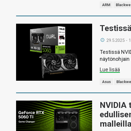
ARM
Blackwel
Testiss
29.5.2025 - 
Testissä NVI
näytönohjain 
Lue lisää
Asus
Blackwe
NVIDIA 
edullise
malleill